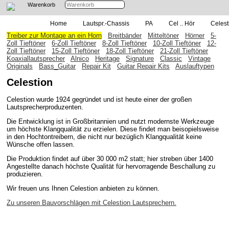
Warenkorb
Home
Lautspr.-Chassis
PA
Cel .. Hör
Celest
Treiber zur Montage an ein Horn
Breitbänder
Mitteltöner
Hörner
5-
Zoll Tieftöner
6-Zoll Tieftöner
8-Zoll Tieftöner
10-Zoll Tieftöner
12-
Zoll Tieftöner
15-Zoll Tieftöner
18-Zoll Tieftöner
21-Zoll Tieftöner
Koaxiallautsprecher
Alnico
Heritage
Signature
Classic
Vintage
Originals
Bass_Guitar
Repair Kit
Guitar Repair Kits
Auslauftypen
Celestion
Celestion wurde 1924 gegründet und ist heute einer der großen
Lautsprecherproduzenten.
Die Entwicklung ist in Großbritannien und nutzt modernste Werkzeuge
um höchste Klangqualität zu erzielen. Diese findet man beisopielsweise
in den Hochtontreibern, die nicht nur bezüglich Klangqualität keine
Wünsche offen lassen.
Die Produktion findet auf über 30 000 m2 statt; hier streben über 1400
Angestellte danach höchste Qualität für hervorragende Beschallung zu
produzieren.
Wir freuen uns Ihnen Celestion anbieten zu können.
Zu unseren Bauvorschlägen mit Celestion Lautsprechern.