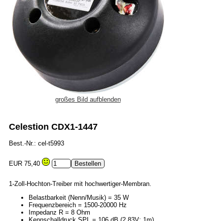
großes Bild aufblenden
Celestion CDX1-1447
Best.-Nr.: cel-t5993
EUR 75,40
1-Zoll-Hochton-Treiber mit hochwertiger-Membran.
Belastbarkeit (Nenn/Musik) = 35 W
Frequenzbereich = 1500-20000 Hz
Impedanz R = 8 Ohm
Kennschalldruck SPL = 106 dB (2,83V; 1m)