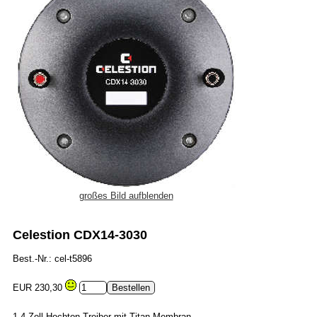
großes Bild aufblenden
Celestion CDX14-3030
Best.-Nr.: cel-t5896
EUR 230,30
1,4-Zoll-Hochton-Treiber mit Titan-Membran.