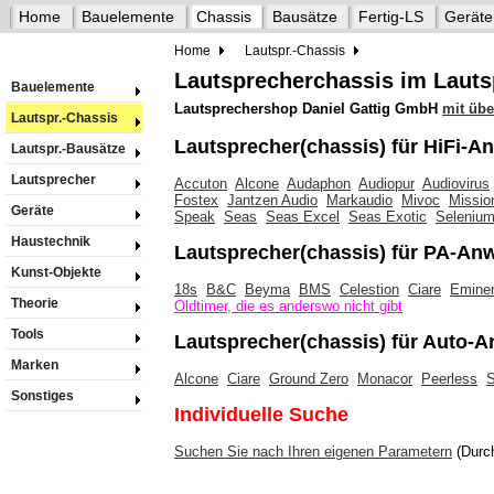
Home
Bauelemente
Chassis
Bausätze
Fertig-LS
Geräte
Home
Lautspr.-Chassis
Lautsprecherchassis im Lau
Bauelemente
Lautsprechershop Daniel Gattig GmbH
mit übe
Lautspr.-Chassis
Lautsprecher(chassis) für HiFi-
Lautspr.-Bausätze
Lautsprecher
Accuton
Alcone
Audaphon
Audiopur
Audiovirus
Fostex
Jantzen Audio
Markaudio
Mivoc
Missio
Geräte
Speak
Seas
Seas Excel
Seas Exotic
Seleniu
Haustechnik
Lautsprecher(chassis) für PA-A
Kunst-Objekte
18s
B&C
Beyma
BMS
Celestion
Ciare
Emine
Theorie
Oldtimer, die es anderswo nicht gibt
Tools
Lautsprecher(chassis) für Auto
Marken
Alcone
Ciare
Ground Zero
Monacor
Peerless
S
Sonstiges
Individuelle Suche
Suchen Sie nach Ihren eigenen Parametern
(Durch