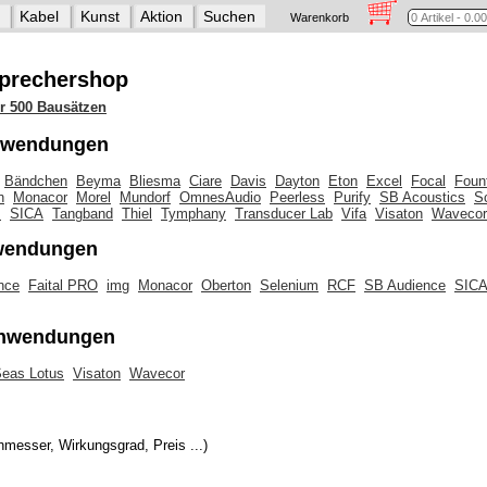
Kabel
Kunst
Aktion
Suchen
Warenkorb
tsprechershop
r 500 Bausätzen
Anwendungen
Bändchen
Beyma
Bliesma
Ciare
Davis
Dayton
Eton
Excel
Focal
Foun
n
Monacor
Morel
Mundorf
OmnesAudio
Peerless
Purify
SB Acoustics
S
m
SICA
Tangband
Thiel
Tymphany
Transducer Lab
Vifa
Visaton
Wavecor
nwendungen
nce
Faital PRO
img
Monacor
Oberton
Selenium
RCF
SB Audience
SIC
-Anwendungen
eas Lotus
Visaton
Wavecor
messer, Wirkungsgrad, Preis ...)