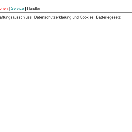
ionen
|
Service
|
Händler
aftungsausschluss
Datenschutzerklärung und Cookies
Batteriegesetz