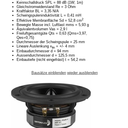
Kennschalldruck SPL = 88 dB (1W; 1m)
Gleichstromwiderstand Re = 3 Ohm
Kraftfaktor BL = 3,35 N/A
Schwingspuleninduktivität L = 0,41 mH
2
Effektive Membranfläche Sd = 52,8 cm
Bewegte Masse incl. Luftlast mms = 5,93 g
Äquivalentvolumen Vas = 2,9 l
Freiluftgesamtgüte Qts = 0,63 (Qms=3,97,
Qes=0,75)
Durchmesser der Schwingspule = 25 mm
Lineare Auslenkung x
= +/- 4 mm
lin
Einbaudurchmesser d = 94 mm
Aussendurchmesser d = 125,5 mm
Einbautiefe (nicht eingefräst) t = 54,2 mm
Bausätze einblenden
wieder ausblenden