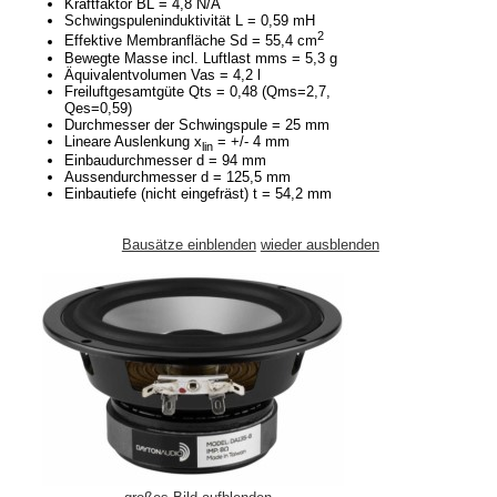
Kraftfaktor BL = 4,8 N/A
Schwingspuleninduktivität L = 0,59 mH
2
Effektive Membranfläche Sd = 55,4 cm
Bewegte Masse incl. Luftlast mms = 5,3 g
Äquivalentvolumen Vas = 4,2 l
Freiluftgesamtgüte Qts = 0,48 (Qms=2,7,
Qes=0,59)
Durchmesser der Schwingspule = 25 mm
Lineare Auslenkung x
= +/- 4 mm
lin
Einbaudurchmesser d = 94 mm
Aussendurchmesser d = 125,5 mm
Einbautiefe (nicht eingefräst) t = 54,2 mm
Bausätze einblenden
wieder ausblenden