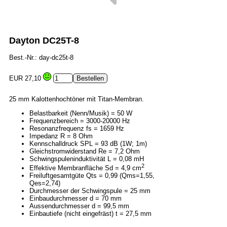
Dayton DC25T-8
Best.-Nr.: day-dc25t-8
EUR 27,10
25 mm Kalottenhochtöner mit Titan-Membran.
Belastbarkeit (Nenn/Musik) = 50 W
Frequenzbereich = 3000-20000 Hz
Resonanzfrequenz fs = 1659 Hz
Impedanz R = 8 Ohm
Kennschalldruck SPL = 93 dB (1W; 1m)
Gleichstromwiderstand Re = 7,2 Ohm
Schwingspuleninduktivität L = 0,08 mH
2
Effektive Membranfläche Sd = 4,9 cm
Freiluftgesamtgüte Qts = 0,99 (Qms=1,55,
Qes=2,74)
Durchmesser der Schwingspule = 25 mm
Einbaudurchmesser d = 70 mm
Aussendurchmesser d = 99,5 mm
Einbautiefe (nicht eingefräst) t = 27,5 mm