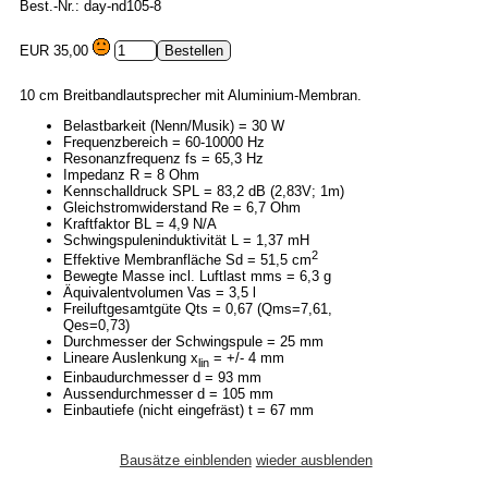
Best.-Nr.: day-nd105-8
EUR 35,00
10 cm Breitbandlautsprecher mit Aluminium-Membran.
Belastbarkeit (Nenn/Musik) = 30 W
Frequenzbereich = 60-10000 Hz
Resonanzfrequenz fs = 65,3 Hz
Impedanz R = 8 Ohm
Kennschalldruck SPL = 83,2 dB (2,83V; 1m)
Gleichstromwiderstand Re = 6,7 Ohm
Kraftfaktor BL = 4,9 N/A
Schwingspuleninduktivität L = 1,37 mH
2
Effektive Membranfläche Sd = 51,5 cm
Bewegte Masse incl. Luftlast mms = 6,3 g
Äquivalentvolumen Vas = 3,5 l
Freiluftgesamtgüte Qts = 0,67 (Qms=7,61,
Qes=0,73)
Durchmesser der Schwingspule = 25 mm
Lineare Auslenkung x
= +/- 4 mm
lin
Einbaudurchmesser d = 93 mm
Aussendurchmesser d = 105 mm
Einbautiefe (nicht eingefräst) t = 67 mm
Bausätze einblenden
wieder ausblenden