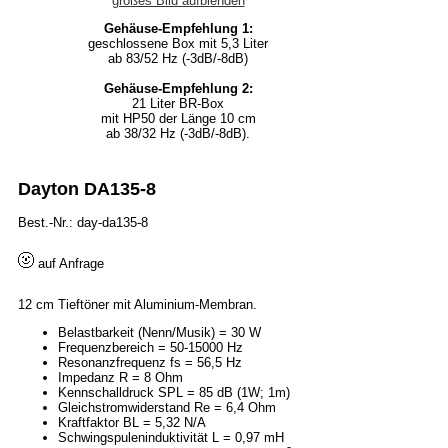
großes Bild aufblenden
Gehäuse-Empfehlung 1:
geschlossene Box mit 5,3 Liter
ab 83/52 Hz (-3dB/-8dB)
Gehäuse-Empfehlung 2:
21 Liter BR-Box
mit HP50 der Länge 10 cm
ab 38/32 Hz (-3dB/-8dB).
Dayton DA135-8
Best.-Nr.: day-da135-8
auf Anfrage
12 cm Tieftöner mit Aluminium-Membran.
Belastbarkeit (Nenn/Musik) = 30 W
Frequenzbereich = 50-15000 Hz
Resonanzfrequenz fs = 56,5 Hz
Impedanz R = 8 Ohm
Kennschalldruck SPL = 85 dB (1W; 1m)
Gleichstromwiderstand Re = 6,4 Ohm
Kraftfaktor BL = 5,32 N/A
Schwingspuleninduktivität L = 0,97 mH