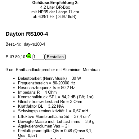
Gehäuse-Empfehlung 2:
4,2 Liter BR-Box
mit HP35 der Länge 11 cm
ab 60/51 Hz (-3dB/-8dB).
Dayton RS100-4
Best.-Nr.: day-rs100-4
EUR 89,10
9 cm Breitbandlautsprecher mit Aluminium-Membran.
Belastbarkeit (Nenn/Musik) = 30 W
Frequenzbereich = 80-20000 Hz
Resonanzfrequenz fs = 80,2 Hz
Impedanz R = 4 Ohm
Kennschalldruck SPL = 84,2 dB (1W; 1m)
Gleichstromwiderstand Re = 3 Ohm
Kraftfaktor BL = 3,22 N/A
Schwingspuleninduktivität L = 0,67 mH
2
Effektive Membranfläche Sd = 37,4 cm
Bewegte Masse incl. Luftlast mms = 3,9 g
Äquivalentvolumen Vas = 2 l
Freiluftgesamtgüte Qts = 0,48 (Qms=3,1,
Qes=0,57)