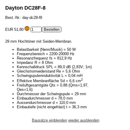
Dayton DC28F-8
Best.-Nr.: day-dc28-f8
EUR 51,80
29 mm Hochtöner mit Seiden-Membran.
Belastbarkeit (Nenn/Musik) = 50 W
Frequenzbereich = 2200-20000 Hz
Resonanzfrequenz fs = 812,9 Hz
Impedanz R = 8 Ohm
Kennschalldruck SPL = 89,0 dB (2,83V; 1m)
Gleichstromwiderstand Re = 5,6 Ohm
Schwingspuleninduktivität L = 0,04 mH
2
Effektive Membranfläche Sd = 6,6 cm
Freiluftgesamtgüte Qts = 0,88 (Qms=1,97,
Qes=1,6)
Durchmesser der Schwingspule = 29 mm
Einbaudurchmesser d = 78,0 mm
Aussendurchmesser d = 110,0 mm
Einbautiefe (nicht eingefräst) t = 36,3 mm
Bausätze einblenden
wieder ausblenden