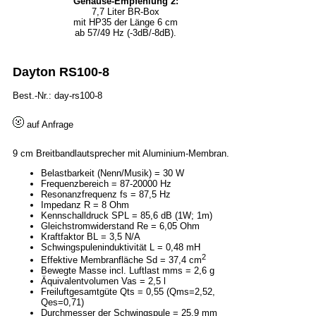
Gehäuse-Empfehlung 2:
7,7 Liter BR-Box
mit HP35 der Länge 6 cm
ab 57/49 Hz (-3dB/-8dB).
Dayton RS100-8
Best.-Nr.: day-rs100-8
auf Anfrage
9 cm Breitbandlautsprecher mit Aluminium-Membran.
Belastbarkeit (Nenn/Musik) = 30 W
Frequenzbereich = 87-20000 Hz
Resonanzfrequenz fs = 87,5 Hz
Impedanz R = 8 Ohm
Kennschalldruck SPL = 85,6 dB (1W; 1m)
Gleichstromwiderstand Re = 6,05 Ohm
Kraftfaktor BL = 3,5 N/A
Schwingspuleninduktivität L = 0,48 mH
2
Effektive Membranfläche Sd = 37,4 cm
Bewegte Masse incl. Luftlast mms = 2,6 g
Äquivalentvolumen Vas = 2,5 l
Freiluftgesamtgüte Qts = 0,55 (Qms=2,52,
Qes=0,71)
Durchmesser der Schwingspule = 25,9 mm