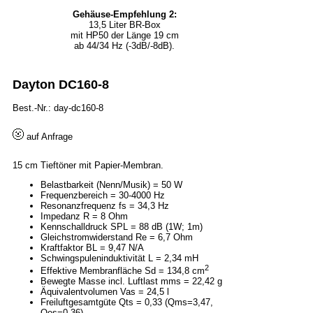
Gehäuse-Empfehlung 2:
13,5 Liter BR-Box
mit HP50 der Länge 19 cm
ab 44/34 Hz (-3dB/-8dB).
Dayton DC160-8
Best.-Nr.: day-dc160-8
auf Anfrage
15 cm Tieftöner mit Papier-Membran.
Belastbarkeit (Nenn/Musik) = 50 W
Frequenzbereich = 30-4000 Hz
Resonanzfrequenz fs = 34,3 Hz
Impedanz R = 8 Ohm
Kennschalldruck SPL = 88 dB (1W; 1m)
Gleichstromwiderstand Re = 6,7 Ohm
Kraftfaktor BL = 9,47 N/A
Schwingspuleninduktivität L = 2,34 mH
2
Effektive Membranfläche Sd = 134,8 cm
Bewegte Masse incl. Luftlast mms = 22,42 g
Äquivalentvolumen Vas = 24,5 l
Freiluftgesamtgüte Qts = 0,33 (Qms=3,47,
Qes=0,36)