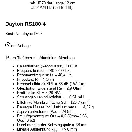
mit HP70 der Länge 12 cm
ab 29/24 Hz (-3dB/-8dB).
Dayton RS180-4
Best.-Nr.: day-rs180-4
auf Anfrage
16 cm Tieftöner mit Aluminium-Membran.
Belastbarkeit (Nenn/Musik) = 60 W
Frequenzbereich = 40-2200 Hz
Resonanzfrequenz fs = 40,4 Hz
Impedanz R = 4 Ohm
Kennschalldruck SPL = 88 dB (1W; 1m)
Gleichstromwiderstand Re = 2,9 Ohm
Kraftfaktor BL = 4,26 N/A
Schwingspuleninduktivität L = 0,51 mH
2
Effektive Membranfläche Sd = 126,7 cm
Bewegte Masse incl. Luftlast mms = 14,32 g
Äquivalentvolumen Vas = 24,5 l
Freiluftgesamtgüte Qts = 0,5 (Qms=2,66,
Qes=0,62)
Durchmesser der Schwingspule = 38 mm
Lineare Auslenkung x
= +/- 6 mm
lin