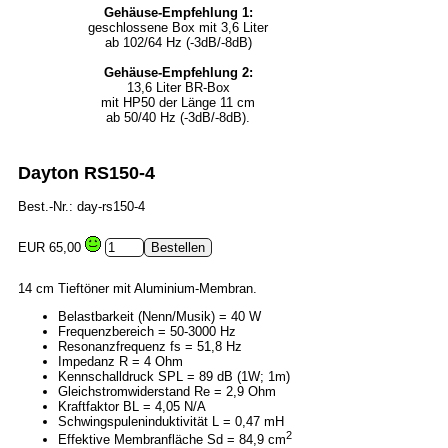
Gehäuse-Empfehlung 1:
geschlossene Box mit 3,6 Liter
ab 102/64 Hz (-3dB/-8dB)
Gehäuse-Empfehlung 2:
13,6 Liter BR-Box
mit HP50 der Länge 11 cm
ab 50/40 Hz (-3dB/-8dB).
Dayton RS150-4
Best.-Nr.: day-rs150-4
EUR 65,00
14 cm Tieftöner mit Aluminium-Membran.
Belastbarkeit (Nenn/Musik) = 40 W
Frequenzbereich = 50-3000 Hz
Resonanzfrequenz fs = 51,8 Hz
Impedanz R = 4 Ohm
Kennschalldruck SPL = 89 dB (1W; 1m)
Gleichstromwiderstand Re = 2,9 Ohm
Kraftfaktor BL = 4,05 N/A
Schwingspuleninduktivität L = 0,47 mH
2
Effektive Membranfläche Sd = 84,9 cm