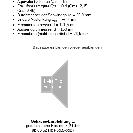
Äquivalentvolumen Vas = 15 l
Freiluftgesamtgüte Qts = 0,4 (Qms=2,15,
Qes=0,49)
Durchmesser der Schwingspule = 25,9 mm
Lineare Auslenkung x
= +/- 4 mm
lin
Einbaudurchmesser d = 121,5 mm
Aussendurchmesser d = 150 mm
Einbautiefe (nicht eingefräst) t = 73,5 mm
Bausätze einblenden
wieder ausblenden
Gehäuse-Empfehlung 1:
geschlossene Box mit 4,2 Liter
ab 83/52 Hz (-3dB/-8dB)