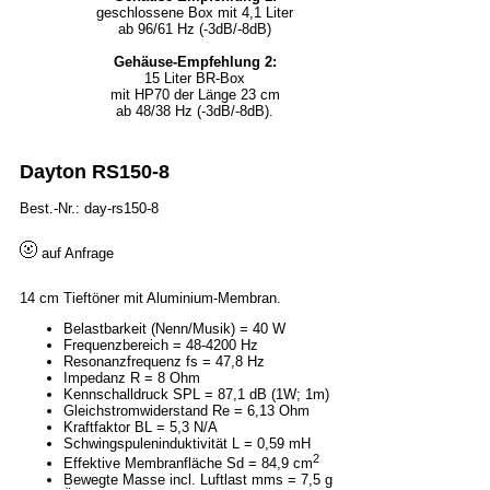
geschlossene Box mit 4,1 Liter
ab 96/61 Hz (-3dB/-8dB)
Gehäuse-Empfehlung 2:
15 Liter BR-Box
mit HP70 der Länge 23 cm
ab 48/38 Hz (-3dB/-8dB).
Dayton RS150-8
Best.-Nr.: day-rs150-8
auf Anfrage
14 cm Tieftöner mit Aluminium-Membran.
Belastbarkeit (Nenn/Musik) = 40 W
Frequenzbereich = 48-4200 Hz
Resonanzfrequenz fs = 47,8 Hz
Impedanz R = 8 Ohm
Kennschalldruck SPL = 87,1 dB (1W; 1m)
Gleichstromwiderstand Re = 6,13 Ohm
Kraftfaktor BL = 5,3 N/A
Schwingspuleninduktivität L = 0,59 mH
2
Effektive Membranfläche Sd = 84,9 cm
Bewegte Masse incl. Luftlast mms = 7,5 g