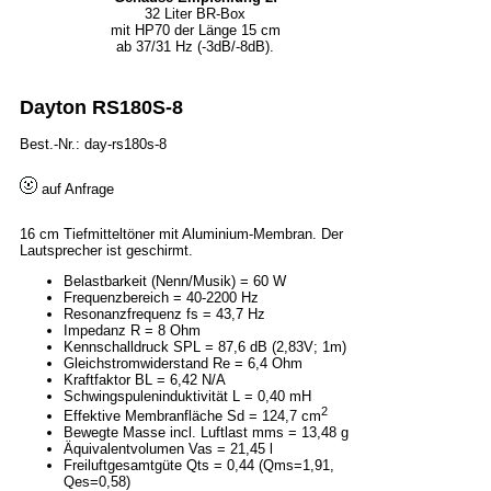
32 Liter BR-Box
mit HP70 der Länge 15 cm
ab 37/31 Hz (-3dB/-8dB).
Dayton RS180S-8
Best.-Nr.: day-rs180s-8
auf Anfrage
16 cm Tiefmitteltöner mit Aluminium-Membran. Der
Lautsprecher ist geschirmt.
Belastbarkeit (Nenn/Musik) = 60 W
Frequenzbereich = 40-2200 Hz
Resonanzfrequenz fs = 43,7 Hz
Impedanz R = 8 Ohm
Kennschalldruck SPL = 87,6 dB (2,83V; 1m)
Gleichstromwiderstand Re = 6,4 Ohm
Kraftfaktor BL = 6,42 N/A
Schwingspuleninduktivität L = 0,40 mH
2
Effektive Membranfläche Sd = 124,7 cm
Bewegte Masse incl. Luftlast mms = 13,48 g
Äquivalentvolumen Vas = 21,45 l
Freiluftgesamtgüte Qts = 0,44 (Qms=1,91,
Qes=0,58)