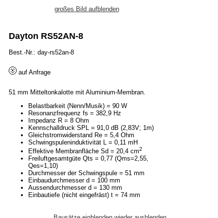
großes Bild aufblenden
Dayton RS52AN-8
Best.-Nr.: day-rs52an-8
auf Anfrage
51 mm Mitteltonkalotte mit Aluminium-Membran.
Belastbarkeit (Nenn/Musik) = 90 W
Resonanzfrequenz fs = 382,9 Hz
Impedanz R = 8 Ohm
Kennschalldruck SPL = 91,0 dB (2,83V; 1m)
Gleichstromwiderstand Re = 5,4 Ohm
Schwingspuleninduktivität L = 0,11 mH
2
Effektive Membranfläche Sd = 20,4 cm
Freiluftgesamtgüte Qts = 0,77 (Qms=2,55,
Qes=1,10)
Durchmesser der Schwingspule = 51 mm
Einbaudurchmesser d = 100 mm
Aussendurchmesser d = 130 mm
Einbautiefe (nicht eingefräst) t = 74 mm
Bausätze einblenden
wieder ausblenden