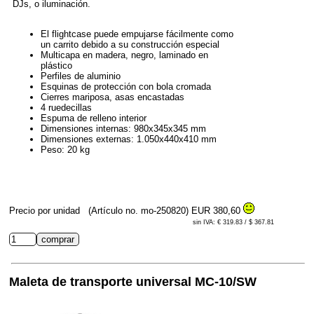
DJs, o iluminación.
El flightcase puede empujarse fácilmente como
un carrito debido a su construcción especial
Multicapa en madera, negro, laminado en
plástico
Perfiles de aluminio
Esquinas de protección con bola cromada
Cierres mariposa, asas encastadas
4 ruedecillas
Espuma de relleno interior
Dimensiones internas: 980x345x345 mm
Dimensiones externas: 1.050x440x410 mm
Peso: 20 kg
Precio por unidad
(Artículo no. mo-250820)
EUR 380,60
sin IVA: € 319.83 / $ 367.81
Maleta de transporte universal MC-10/SW