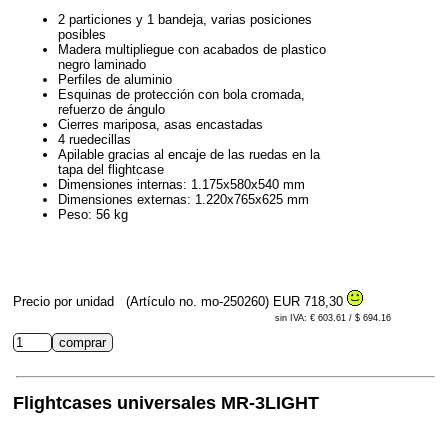
2 particiones y 1 bandeja, varias posiciones
posibles
Madera multipliegue con acabados de plastico
negro laminado
Perfiles de aluminio
Esquinas de protección con bola cromada,
refuerzo de ángulo
Cierres mariposa, asas encastadas
4 ruedecillas
Apilable gracias al encaje de las ruedas en la
tapa del flightcase
Dimensiones internas: 1.175x580x540 mm
Dimensiones externas: 1.220x765x625 mm
Peso: 56 kg
Precio por unidad
(Artículo no. mo-250260)
EUR 718,30
sin IVA: € 603.61 / $ 694.16
Flightcases universales MR-3LIGHT