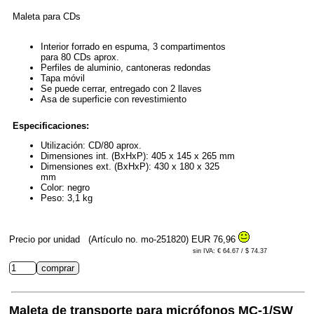
Maleta para CDs
Interior forrado en espuma, 3 compartimentos
para 80 CDs aprox.
Perfiles de aluminio, cantoneras redondas
Tapa móvil
Se puede cerrar, entregado con 2 llaves
Asa de superficie con revestimiento
Especificaciones:
Utilización: CD/80 aprox.
Dimensiones int. (BxHxP): 405 x 145 x 265 mm
Dimensiones ext. (BxHxP): 430 x 180 x 325
mm
Color: negro
Peso: 3,1 kg
Precio por unidad
(Artículo no. mo-251820)
EUR 76,96
sin IVA: € 64.67 / $ 74.37
Maleta de transporte para micrófonos MC-1/SW