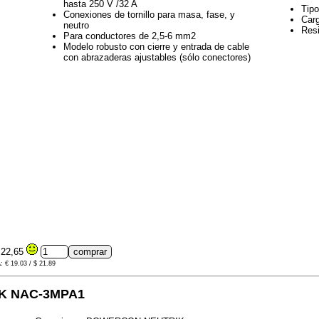
hasta 250 V /32 A
Tipo
Conexiones de tornillo para masa, fase, y
Carg
neutro
Resi
Para conductores de 2,5-6 mm2
Modelo robusto con cierre y entrada de cable
con abrazaderas ajustables (sólo conectores)
22,65
A: € 19.03 / $ 21.89
K NAC-3MPA1