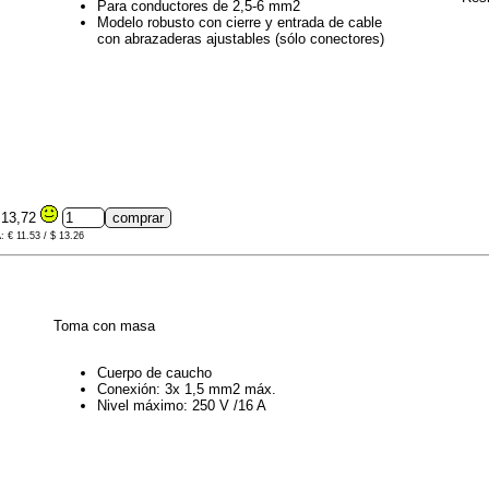
Para conductores de 2,5-6 mm2
Modelo robusto con cierre y entrada de cable
con abrazaderas ajustables (sólo conectores)
13,72
A: € 11.53 / $ 13.26
Toma con masa
Cuerpo de caucho
Conexión: 3x 1,5 mm2 máx.
Nivel máximo: 250 V /16 A