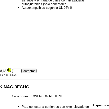
aislados y entrada de cable con abrazaderas
autoajustables (sólo conectores)
Autoextinguibles según la UL 94V-0
8,65
: € 7.27 / $ 8.36
K NAC-3FCHC
Conexiones POWERCON NEUTRIK
Especifica
Para conectar a corrientes con nivel elevado de