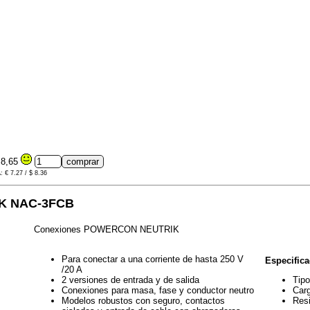
8,65
: € 7.27 / $ 8.36
K NAC-3FCB
Conexiones POWERCON NEUTRIK
Para conectar a una corriente de hasta 250 V
Especifica
/20 A
2 versiones de entrada y de salida
Tipo
Conexiones para masa, fase y conductor neutro
Carg
Modelos robustos con seguro, contactos
Resi