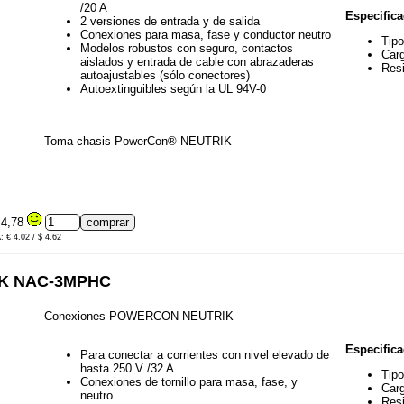
/20 A
Especifica
2 versiones de entrada y de salida
Conexiones para masa, fase y conductor neutro
Tipo
Modelos robustos con seguro, contactos
Carg
aislados y entrada de cable con abrazaderas
Resi
autoajustables (sólo conectores)
Autoextinguibles según la UL 94V-0
Toma chasis PowerCon® NEUTRIK
4,78
: € 4.02 / $ 4.62
K NAC-3MPHC
Conexiones POWERCON NEUTRIK
Especifica
Para conectar a corrientes con nivel elevado de
hasta 250 V /32 A
Tipo
Conexiones de tornillo para masa, fase, y
Carg
neutro
Resi