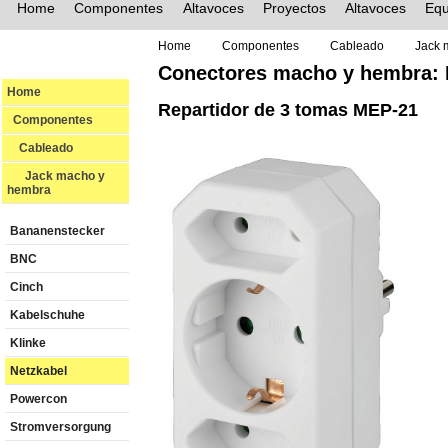
Home
Componentes
Altavoces
Proyectos
Altavoces
Equ
Home
Componentes
Cableado
Jack 
Conectores macho y hembra: 
Home
Repartidor de 3 tomas MEP-21
Componentes
Cableado
Jack macho y
hembra
Bananenstecker
BNC
Cinch
Kabelschuhe
Klinke
Netzkabel
Powercon
Stromversorgung