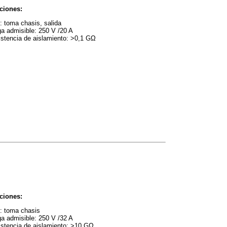
ciones:
: toma chasis, salida
a admisible: 250 V /20 A
stencia de aislamiento: >0,1 GΩ
ciones:
: toma chasis
a admisible: 250 V /32 A
stencia de aislamiento: >10 GΩ