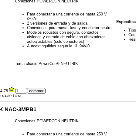
Conexiones POWERCON NEUTRIK
Para conectar a una corriente de hasta 250 V
/20 A
Especifica
2 versiones de entrada y de salida
Conexiones para masa, fase y conductor neutro
Tipo
Modelos robustos con seguro, contactos
Carg
aislados y entrada de cable con abrazaderas
Resi
autoajustables (sólo conectores)
Autoextinguibles según la UL 94V-0
Toma chasis PowerCon® NEUTRIK
4,78
: € 4.02 / $ 4.62
K NAC-3MPB1
Conexiones POWERCON NEUTRIK
Para conectar a una corriente de hasta 250 V