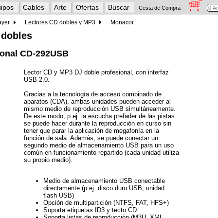
ipos
Cables
Arte
Ofertas
Buscar
Cesta de Compra
ayer
Lectores CD dobles y MP3
Monacor
 dobles
sional CD-292USB
Lector CD y MP3 DJ doble profesional, con interfaz
USB 2.0.
Gracias a la tecnología de acceso combinado de
aparatos (CDA), ambas unidades pueden acceder al
mismo medio de reproducción USB simultáneamente.
De este modo, p.ej. la escucha prefader de las pistas
se puede hacer durante la reproducción en curso sin
tener que parar la aplicación de megafonía en la
función de sala. Además, se puede conectar un
segundo medio de almacenamiento USB para un uso
común en funcionamiento repartido (cada unidad utiliza
su propio medio).
Medio de almacenamiento USB conectable
directamente (p.ej. disco duro USB, unidad
flash USB)
Opción de multipartición (NTFS, FAT, HFS+)
Soporta etiquetas ID3 y tecto CD
Soporta listas de reproducción (M3U, XML,