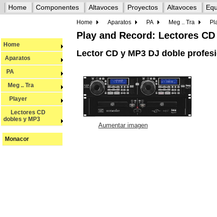
Home
Componentes
Altavoces
Proyectos
Altavoces
Equ
Home
Aparatos
PA
Meg .. Tra
Pl
Play and Record: Lectores CD
Home
Lector CD y MP3 DJ doble profe
Aparatos
PA
Meg .. Tra
Player
Lectores CD
dobles y MP3
Aumentar imagen
Monacor