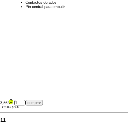
Contactos dorados
Pin central para embutir
3,56
: € 2.99 / $ 3.44
11