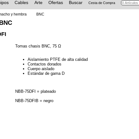
ipos
Cables
Arte
Ofertas
Buscar
Cesta de Compra
macho y hembra
BNC
 BNC
DFI
Tomas chasis BNC, 75 Ω
Aislamiento PTFE de alta calidad
Contactos dorados
Cuerpo aislado
Estándar de gama D
NBB-75DFI = plateado
NBB-75DFIB = negro