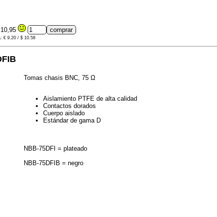
10,95
A: € 9.20 / $ 10.58
DFIB
Tomas chasis BNC, 75 Ω
Aislamiento PTFE de alta calidad
Contactos dorados
Cuerpo aislado
Estándar de gama D
NBB-75DFI = plateado
NBB-75DFIB = negro