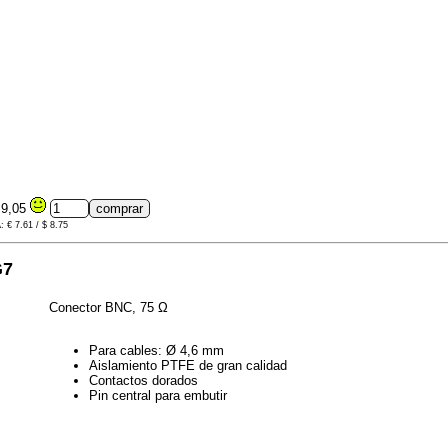
9,05
: € 7.61 / $ 8.75
G7
Conector BNC, 75 Ω
Para cables: Ø 4,6 mm
Aislamiento PTFE de gran calidad
Contactos dorados
Pin central para embutir