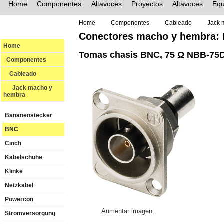
Home
Componentes
Altavoces
Proyectos
Altavoces
Equ
Home
Componentes
Cableado
Jack 
Conectores macho y hembra:
Home
Tomas chasis BNC, 75 Ω NBB-75
Componentes
Cableado
Jack macho y
hembra
Bananenstecker
BNC
Cinch
Kabelschuhe
Klinke
Netzkabel
Powercon
Aumentar imagen
Stromversorgung