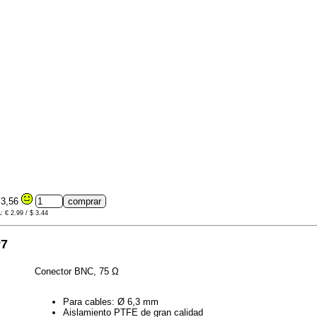
3,56
: € 2.99 / $ 3.44
P7
Conector BNC, 75 Ω
Para cables: Ø 6,3 mm
Aislamiento PTFE de gran calidad