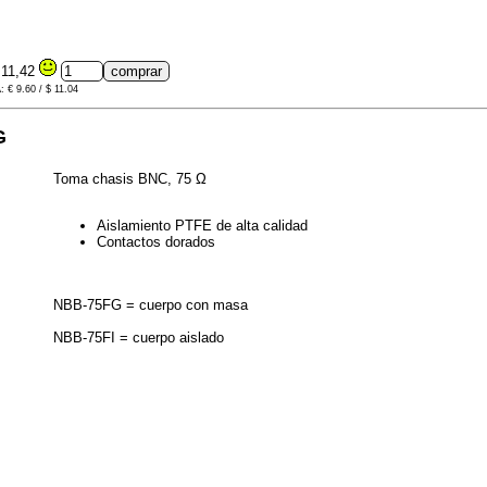
11,42
: € 9.60 / $ 11.04
G
Toma chasis BNC, 75 Ω
Aislamiento PTFE de alta calidad
Contactos dorados
NBB-75FG = cuerpo con masa
NBB-75FI = cuerpo aislado