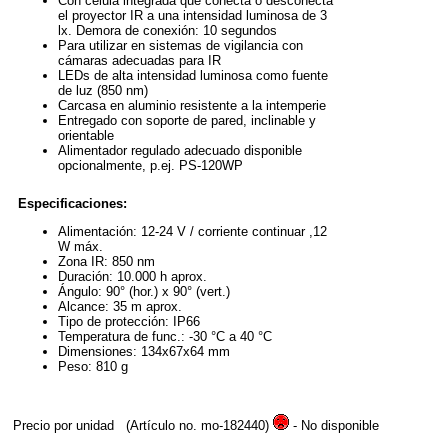
Con célula integrada que conecta o desconecta
el proyector IR a una intensidad luminosa de 3
lx. Demora de conexión: 10 segundos
Para utilizar en sistemas de vigilancia con
cámaras adecuadas para IR
LEDs de alta intensidad luminosa como fuente
de luz (850 nm)
Carcasa en aluminio resistente a la intemperie
Entregado con soporte de pared, inclinable y
orientable
Alimentador regulado adecuado disponible
opcionalmente, p.ej. PS-120WP
Especificaciones:
Alimentación: 12-24 V / corriente continuar ,12
W máx.
Zona IR: 850 nm
Duración: 10.000 h aprox.
Ángulo: 90° (hor.) x 90° (vert.)
Alcance: 35 m aprox.
Tipo de protección: IP66
Temperatura de func.: -30 °C a 40 °C
Dimensiones: 134x67x64 mm
Peso: 810 g
Precio por unidad
(Artículo no. mo-182440)
- No disponible