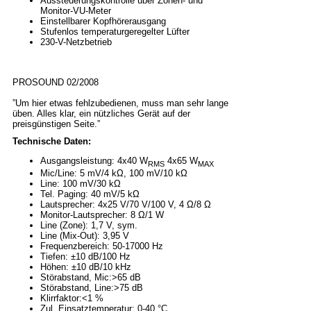
Aussteuerungskontrolle über Zonen- und
Monitor-VU-Meter
Einstellbarer Kopfhörerausgang
Stufenlos temperaturgeregelter Lüfter
230-V-Netzbetrieb
PROSOUND 02/2008
”Um hier etwas fehlzubedienen, muss man sehr lange
üben. Alles klar, ein nützliches Gerät auf der
preisgünstigen Seite.”
Technische Daten:
Ausgangsleistung: 4x40 W
4x65 W
RMS
MAX
Mic/Line: 5 mV/4 kΩ, 100 mV/10 kΩ
Line: 100 mV/30 kΩ
Tel. Paging: 40 mV/5 kΩ
Lautsprecher: 4x25 V/70 V/100 V, 4 Ω/8 Ω
Monitor-Lautsprecher: 8 Ω/1 W
Line (Zone): 1,7 V, sym.
Line (Mix-Out): 3,95 V
Frequenzbereich: 50-17000 Hz
Tiefen: ±10 dB/100 Hz
Höhen: ±10 dB/10 kHz
Störabstand, Mic:>65 dB
Störabstand, Line:>75 dB
Klirrfaktor:<1 %
Zul. Einsatztemperatur: 0-40 °C