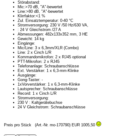
Störabstand:
Mic:>70 dB, "A"-bewertet
Line:>80 dB, "A"-bewertet
Klirrfaktor:<1 %
Zul. Einsatztemperatur: 0-40 °C
Stromversorgung: 230 V /50 Hz/630 VA,
: 24 V Gleichstrom /27 A
Abmessungen: 482x133x352 mm, 3 HE
Gewicht: 14 kg
Eingänge:
Mic/Line: 3 x 6,3mm/XLR (Combo)
Line: 2 x Cinch L/R
Kommandomikrofon: 2 x RJ45 optional
PTT-Mikrofon: 2 x RJ45
Telefonanlage: Schraubanschlüsse
Ext. Verstärker: 1 x 6,3-mm-Klinke
Ausgänge:
Gong-Taster: -
1xVorverstärker: 1 x 6,3-mm-Klinke
Lautsprecher: Schraubanschlüsse
Record: 1 x Cinch L/R
Stromversorgung:
230 V : Kaltgerätebuchse
24 V Gleichstrom: Schraubanschlüsse
Preis pro Stück
(Art.-Nr. mo-170790)
EUR 1005,50