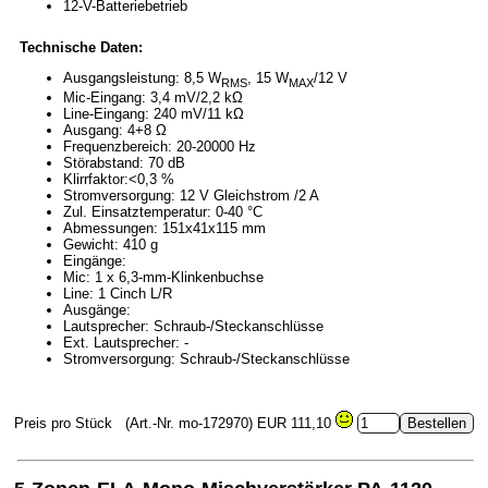
12-V-Batteriebetrieb
Technische Daten:
Ausgangsleistung: 8,5 W
, 15 W
/12 V
RMS
MAX
Mic-Eingang: 3,4 mV/2,2 kΩ
Line-Eingang: 240 mV/11 kΩ
Ausgang: 4+8 Ω
Frequenzbereich: 20-20000 Hz
Störabstand: 70 dB
Klirrfaktor:<0,3 %
Stromversorgung: 12 V Gleichstrom /2 A
Zul. Einsatztemperatur: 0-40 °C
Abmessungen: 151x41x115 mm
Gewicht: 410 g
Eingänge:
Mic: 1 x 6,3-mm-Klinkenbuchse
Line: 1 Cinch L/R
Ausgänge:
Lautsprecher: Schraub-/Steckanschlüsse
Ext. Lautsprecher: -
Stromversorgung: Schraub-/Steckanschlüsse
Preis pro Stück
(Art.-Nr. mo-172970)
EUR 111,10