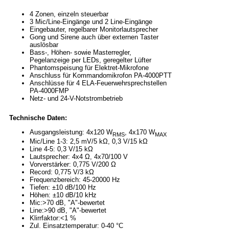
4 Zonen, einzeln steuerbar
3 Mic/Line-Eingänge und 2 Line-Eingänge
Eingebauter, regelbarer Monitorlautsprecher
Gong und Sirene auch über externen Taster
auslösbar
Bass-, Höhen- sowie Masterregler,
Pegelanzeige per LEDs, geregelter Lüfter
Phantomspeisung für Elektret-Mikrofone
Anschluss für Kommandomikrofon PA-4000PTT
Anschlüsse für 4 ELA-Feuerwehrsprechstellen
PA-4000FMP
Netz- und 24-V-Notstrombetrieb
Technische Daten:
Ausgangsleistung: 4x120 W
, 4x170 W
RMS
MAX
Mic/Line 1-3: 2,5 mV/5 kΩ, 0,3 V/15 kΩ
Line 4-5: 0,3 V/15 kΩ
Lautsprecher: 4x4 Ω, 4x70/100 V
Vorverstärker: 0,775 V/200 Ω
Record: 0,775 V/3 kΩ
Frequenzbereich: 45-20000 Hz
Tiefen: ±10 dB/100 Hz
Höhen: ±10 dB/10 kHz
Mic:>70 dB, "A"-bewertet
Line:>90 dB, "A"-bewertet
Klirrfaktor:<1 %
Zul. Einsatztemperatur: 0-40 °C