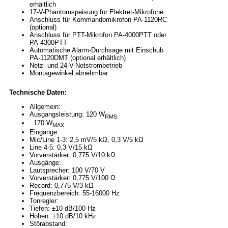
erhältlich
17-V-Phantomspeisung für Elektret-Mikrofone
Anschluss für Kommandomikrofon PA-1120RC
(optional)
Anschluss für PTT-Mikrofon PA-4000PTT oder
PA-4300PTT
Automatische Alarm-Durchsage mit Einschub
PA-1120DMT (optional erhältlich)
Netz- und 24-V-Notstrombetrieb
Montagewinkel abnehmbar
Technische Daten:
Allgemein:
Ausgangsleistung: 120 W
RMS
: 170 W
MAX
Eingänge:
Mic/Line 1-3: 2,5 mV/5 kΩ, 0,3 V/5 kΩ
Line 4-5: 0,3 V/15 kΩ
Vorverstärker: 0,775 V/10 kΩ
Ausgänge:
Lautsprecher: 100 V/70 V
Vorverstärker: 0,775 V/100 Ω
Record: 0,775 V/3 kΩ
Frequenzbereich: 55-16000 Hz
Tonregler:
Tiefen: ±10 dB/100 Hz
Höhen: ±10 dB/10 kHz
Störabstand: