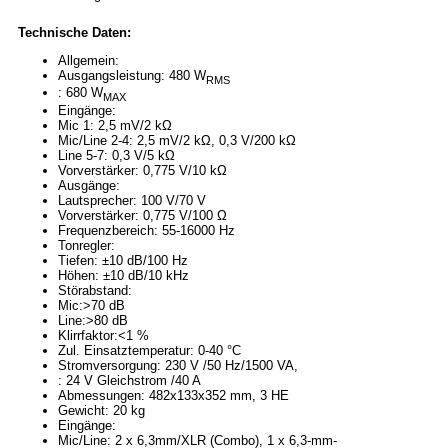
Technische Daten:
Allgemein:
Ausgangsleistung: 480 W
RMS
: 680 W
MAX
Eingänge:
Mic 1: 2,5 mV/2 kΩ
Mic/Line 2-4: 2,5 mV/2 kΩ, 0,3 V/200 kΩ
Line 5-7: 0,3 V/5 kΩ
Vorverstärker: 0,775 V/10 kΩ
Ausgänge:
Lautsprecher: 100 V/70 V
Vorverstärker: 0,775 V/100 Ω
Frequenzbereich: 55-16000 Hz
Tonregler:
Tiefen: ±10 dB/100 Hz
Höhen: ±10 dB/10 kHz
Störabstand:
Mic:>70 dB
Line:>80 dB
Klirrfaktor:<1 %
Zul. Einsatztemperatur: 0-40 °C
Stromversorgung: 230 V /50 Hz/1500 VA,
: 24 V Gleichstrom /40 A
Abmessungen: 482x133x352 mm, 3 HE
Gewicht: 20 kg
Eingänge:
Mic/Line: 2 x 6,3mm/XLR (Combo), 1 x 6,3-mm-