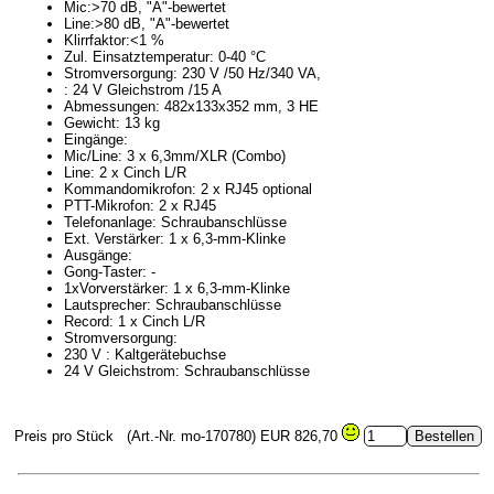
Mic:>70 dB, "A"-bewertet
Line:>80 dB, "A"-bewertet
Klirrfaktor:<1 %
Zul. Einsatztemperatur: 0-40 °C
Stromversorgung: 230 V /50 Hz/340 VA,
: 24 V Gleichstrom /15 A
Abmessungen: 482x133x352 mm, 3 HE
Gewicht: 13 kg
Eingänge:
Mic/Line: 3 x 6,3mm/XLR (Combo)
Line: 2 x Cinch L/R
Kommandomikrofon: 2 x RJ45 optional
PTT-Mikrofon: 2 x RJ45
Telefonanlage: Schraubanschlüsse
Ext. Verstärker: 1 x 6,3-mm-Klinke
Ausgänge:
Gong-Taster: -
1xVorverstärker: 1 x 6,3-mm-Klinke
Lautsprecher: Schraubanschlüsse
Record: 1 x Cinch L/R
Stromversorgung:
230 V : Kaltgerätebuchse
24 V Gleichstrom: Schraubanschlüsse
Preis pro Stück
(Art.-Nr. mo-170780)
EUR 826,70