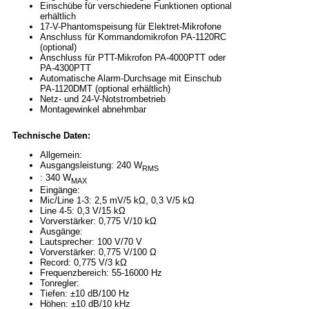
Einschübe für verschiedene Funktionen optional
erhältlich
17-V-Phantomspeisung für Elektret-Mikrofone
Anschluss für Kommandomikrofon PA-1120RC
(optional)
Anschluss für PTT-Mikrofon PA-4000PTT oder
PA-4300PTT
Automatische Alarm-Durchsage mit Einschub
PA-1120DMT (optional erhältlich)
Netz- und 24-V-Notstrombetrieb
Montagewinkel abnehmbar
Technische Daten:
Allgemein:
Ausgangsleistung: 240 W
RMS
: 340 W
MAX
Eingänge:
Mic/Line 1-3: 2,5 mV/5 kΩ, 0,3 V/5 kΩ
Line 4-5: 0,3 V/15 kΩ
Vorverstärker: 0,775 V/10 kΩ
Ausgänge:
Lautsprecher: 100 V/70 V
Vorverstärker: 0,775 V/100 Ω
Record: 0,775 V/3 kΩ
Frequenzbereich: 55-16000 Hz
Tonregler:
Tiefen: ±10 dB/100 Hz
Höhen: ±10 dB/10 kHz