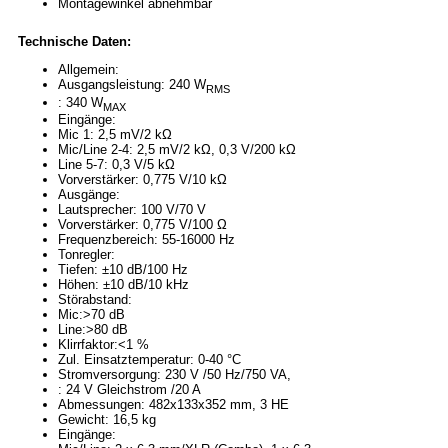
Montagewinkel abnehmbar
Technische Daten:
Allgemein:
Ausgangsleistung: 240 W
RMS
: 340 W
MAX
Eingänge:
Mic 1: 2,5 mV/2 kΩ
Mic/Line 2-4: 2,5 mV/2 kΩ, 0,3 V/200 kΩ
Line 5-7: 0,3 V/5 kΩ
Vorverstärker: 0,775 V/10 kΩ
Ausgänge:
Lautsprecher: 100 V/70 V
Vorverstärker: 0,775 V/100 Ω
Frequenzbereich: 55-16000 Hz
Tonregler:
Tiefen: ±10 dB/100 Hz
Höhen: ±10 dB/10 kHz
Störabstand:
Mic:>70 dB
Line:>80 dB
Klirrfaktor:<1 %
Zul. Einsatztemperatur: 0-40 °C
Stromversorgung: 230 V /50 Hz/750 VA,
: 24 V Gleichstrom /20 A
Abmessungen: 482x133x352 mm, 3 HE
Gewicht: 16,5 kg
Eingänge: