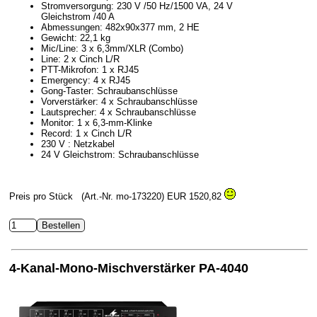
Stromversorgung: 230 V /50 Hz/1500 VA, 24 V
Gleichstrom /40 A
Abmessungen: 482x90x377 mm, 2 HE
Gewicht: 22,1 kg
Mic/Line: 3 x 6,3mm/XLR (Combo)
Line: 2 x Cinch L/R
PTT-Mikrofon: 1 x RJ45
Emergency: 4 x RJ45
Gong-Taster: Schraubanschlüsse
Vorverstärker: 4 x Schraubanschlüsse
Lautsprecher: 4 x Schraubanschlüsse
Monitor: 1 x 6,3-mm-Klinke
Record: 1 x Cinch L/R
230 V : Netzkabel
24 V Gleichstrom: Schraubanschlüsse
Preis pro Stück
(Art.-Nr. mo-173220)
EUR 1520,82
4-Kanal-Mono-Mischverstärker PA-4040