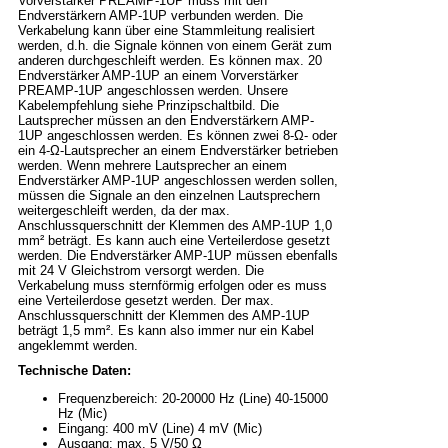
Vorverstärker PREAMP-1UP muss mit den
Endverstärkern AMP-1UP verbunden werden. Die
Verkabelung kann über eine Stammleitung realisiert
werden, d.h. die Signale können von einem Gerät zum
anderen durchgeschleift werden. Es können max. 20
Endverstärker AMP-1UP an einem Vorverstärker
PREAMP-1UP angeschlossen werden. Unsere
Kabelempfehlung siehe Prinzipschaltbild. Die
Lautsprecher müssen an den Endverstärkern AMP-
1UP angeschlossen werden. Es können zwei 8-Ω- oder
ein 4-Ω-Lautsprecher an einem Endverstärker betrieben
werden. Wenn mehrere Lautsprecher an einem
Endverstärker AMP-1UP angeschlossen werden sollen,
müssen die Signale an den einzelnen Lautsprechern
weitergeschleift werden, da der max.
Anschlussquerschnitt der Klemmen des AMP-1UP 1,0
mm² beträgt. Es kann auch eine Verteilerdose gesetzt
werden. Die Endverstärker AMP-1UP müssen ebenfalls
mit 24 V Gleichstrom versorgt werden. Die
Verkabelung muss sternförmig erfolgen oder es muss
eine Verteilerdose gesetzt werden. Der max.
Anschlussquerschnitt der Klemmen des AMP-1UP
beträgt 1,5 mm². Es kann also immer nur ein Kabel
angeklemmt werden.
Technische Daten:
Frequenzbereich: 20-20000 Hz (Line) 40-15000
Hz (Mic)
Eingang: 400 mV (Line) 4 mV (Mic)
Ausgang: max. 5 V/50 Ω