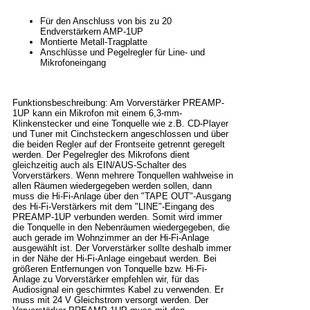
Für den Anschluss von bis zu 20
Endverstärkern AMP-1UP
Montierte Metall-Tragplatte
Anschlüsse und Pegelregler für Line- und
Mikrofoneingang
Funktionsbeschreibung: Am Vorverstärker PREAMP-
1UP kann ein Mikrofon mit einem 6,3-mm-
Klinkenstecker und eine Tonquelle wie z.B. CD-Player
und Tuner mit Cinchsteckern angeschlossen und über
die beiden Regler auf der Frontseite getrennt geregelt
werden. Der Pegelregler des Mikrofons dient
gleichzeitig auch als EIN/AUS-Schalter des
Vorverstärkers. Wenn mehrere Tonquellen wahlweise in
allen Räumen wiedergegeben werden sollen, dann
muss die Hi-Fi-Anlage über den "TAPE OUT"-Ausgang
des Hi-Fi-Verstärkers mit dem "LINE"-Eingang des
PREAMP-1UP verbunden werden. Somit wird immer
die Tonquelle in den Nebenräumen wiedergegeben, die
auch gerade im Wohnzimmer an der Hi-Fi-Anlage
ausgewählt ist. Der Vorverstärker sollte deshalb immer
in der Nähe der Hi-Fi-Anlage eingebaut werden. Bei
größeren Entfernungen von Tonquelle bzw. Hi-Fi-
Anlage zu Vorverstärker empfehlen wir, für das
Audiosignal ein geschirmtes Kabel zu verwenden. Er
muss mit 24 V Gleichstrom versorgt werden. Der