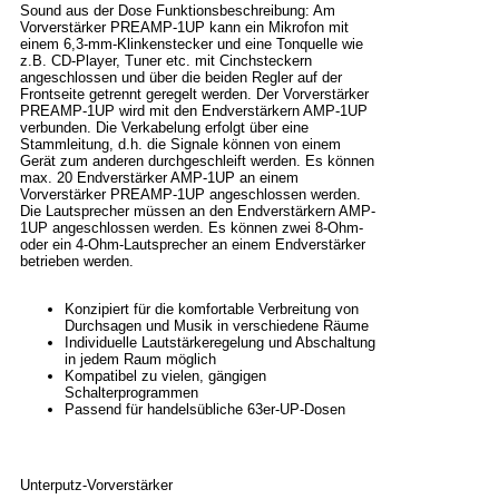
Sound aus der Dose Funktionsbeschreibung: Am
Vorverstärker PREAMP-1UP kann ein Mikrofon mit
einem 6,3-mm-Klinkenstecker und eine Tonquelle wie
z.B. CD-Player, Tuner etc. mit Cinchsteckern
angeschlossen und über die beiden Regler auf der
Frontseite getrennt geregelt werden. Der Vorverstärker
PREAMP-1UP wird mit den Endverstärkern AMP-1UP
verbunden. Die Verkabelung erfolgt über eine
Stammleitung, d.h. die Signale können von einem
Gerät zum anderen durchgeschleift werden. Es können
max. 20 Endverstärker AMP-1UP an einem
Vorverstärker PREAMP-1UP angeschlossen werden.
Die Lautsprecher müssen an den Endverstärkern AMP-
1UP angeschlossen werden. Es können zwei 8-Ohm-
oder ein 4-Ohm-Lautsprecher an einem Endverstärker
betrieben werden.
Konzipiert für die komfortable Verbreitung von
Durchsagen und Musik in verschiedene Räume
Individuelle Lautstärkeregelung und Abschaltung
in jedem Raum möglich
Kompatibel zu vielen, gängigen
Schalterprogrammen
Passend für handelsübliche 63er-UP-Dosen
Unterputz-Vorverstärker