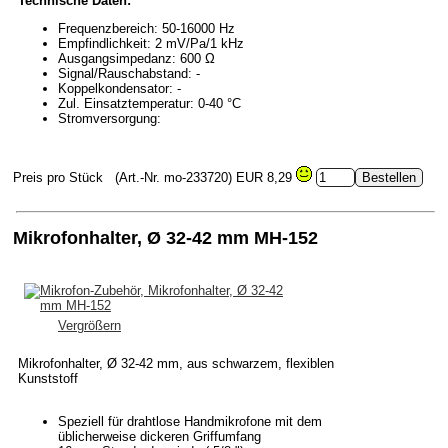
Technische Daten:
Frequenzbereich: 50-16000 Hz
Empfindlichkeit: 2 mV/Pa/1 kHz
Ausgangsimpedanz: 600 Ω
Signal/Rauschabstand: -
Koppelkondensator: -
Zul. Einsatztemperatur: 0-40 °C
Stromversorgung:
Preis pro Stück
(Art.-Nr. mo-233720)
EUR 8,29
Mikrofonhalter, Ø 32-42 mm MH-152
Vergrößern
Mikrofonhalter, Ø 32-42 mm, aus schwarzem, flexiblen
Kunststoff
Speziell für drahtlose Handmikrofone mit dem
üblicherweise dickeren Griffumfang