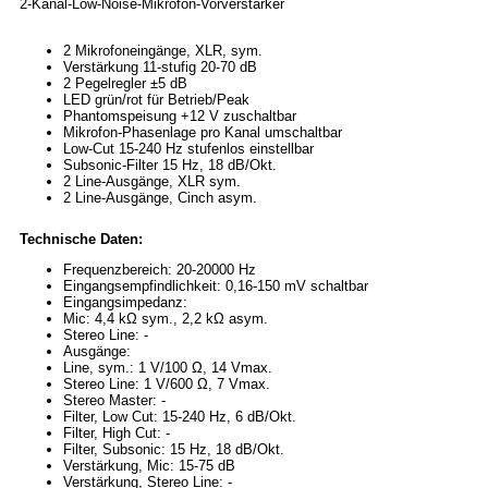
2-Kanal-Low-Noise-Mikrofon-Vorverstärker
2 Mikrofoneingänge, XLR, sym.
Verstärkung 11-stufig 20-70 dB
2 Pegelregler ±5 dB
LED grün/rot für Betrieb/Peak
Phantomspeisung +12 V zuschaltbar
Mikrofon-Phasenlage pro Kanal umschaltbar
Low-Cut 15-240 Hz stufenlos einstellbar
Subsonic-Filter 15 Hz, 18 dB/Okt.
2 Line-Ausgänge, XLR sym.
2 Line-Ausgänge, Cinch asym.
Technische Daten:
Frequenzbereich: 20-20000 Hz
Eingangsempfindlichkeit: 0,16-150 mV schaltbar
Eingangsimpedanz:
Mic: 4,4 kΩ sym., 2,2 kΩ asym.
Stereo Line: -
Ausgänge:
Line, sym.: 1 V/100 Ω, 14 Vmax.
Stereo Line: 1 V/600 Ω, 7 Vmax.
Stereo Master: -
Filter, Low Cut: 15-240 Hz, 6 dB/Okt.
Filter, High Cut: -
Filter, Subsonic: 15 Hz, 18 dB/Okt.
Verstärkung, Mic: 15-75 dB
Verstärkung, Stereo Line: -