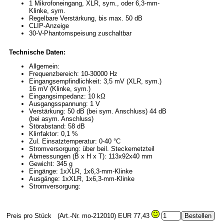
1 Mikrofoneingang, XLR, sym., oder 6,3-mm-
Klinke, sym.
Regelbare Verstärkung, bis max. 50 dB
CLIP-Anzeige
30-V-Phantomspeisung zuschaltbar
Technische Daten:
Allgemein:
Frequenzbereich: 10-30000 Hz
Eingangsempfindlichkeit: 3,5 mV (XLR, sym.)
16 mV (Klinke, sym.)
Eingangsimpedanz: 10 kΩ
Ausgangsspannung: 1 V
Verstärkung: 50 dB (bei sym. Anschluss) 44 dB
(bei asym. Anschluss)
Störabstand: 58 dB
Klirrfaktor: 0,1 %
Zul. Einsatztemperatur: 0-40 °C
Stromversorgung: über beil. Steckernetzteil
Abmessungen (B x H x T): 113x92x40 mm
Gewicht: 345 g
Eingänge: 1xXLR, 1x6,3-mm-Klinke
Ausgänge: 1xXLR, 1x6,3-mm-Klinke
Stromversorgung:
Preis pro Stück
(Art.-Nr. mo-212010)
EUR 77,43