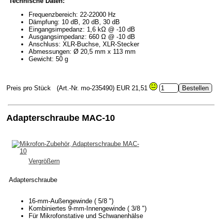
Technische Daten:
Frequenzbereich: 22-22000 Hz
Dämpfung: 10 dB, 20 dB, 30 dB
Eingangsimpedanz: 1,6 kΩ @ -10 dB
Ausgangsimpedanz: 660 Ω @ -10 dB
Anschluss: XLR-Buchse, XLR-Stecker
Abmessungen: Ø 20,5 mm x 113 mm
Gewicht: 50 g
Preis pro Stück
(Art.-Nr. mo-235490)
EUR 21,51
Adapterschraube MAC-10
Vergrößern
Adapterschraube
16-mm-Außengewinde ( 5/8 ")
Kombiniertes 9-mm-Innengewinde ( 3/8 ")
Für Mikrofonstative und Schwanenhälse