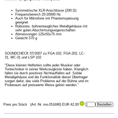
Symmetrische XLR-Anschlüsse (200 Ω)
Frequenzbereich 20-20000 Hz
Auch für Mikrofone mit Phantomspeisung
geeignet
Robustes, bühnentaugliches Metallgehäuse mit
sehr guten Abschirmungseigenschaften
Abmessungen 125x55x75 mm
Gewicht 570 g
SOUNDCHECK 07/2007 zu FGA-102, FGA-202, LC-
31, MC-31 und LSP-102
"Diese kleinen Helferlein sollte jeder Musiker oder
Tontechniker in seiner Werkzeugkiste haben. Klanglich
fallen sie durch positives Nichtauffallen auf. Solide
Metallgehäuse und die Funktionalität dieser Übertrager
sorgen dafür, das viele Probleme auf der Bühne und im
Proberaum auf preiswerte Weise gelöst werden.”
Preis pro Stück
(Art.-Nr. mo-251690)
EUR 42,00