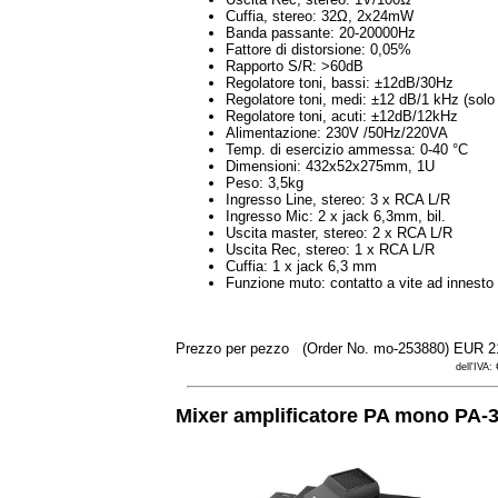
Cuffia, stereo: 32Ω, 2x24mW
Banda passante: 20-20000Hz
Fattore di distorsione: 0,05%
Rapporto S/R: >60dB
Regolatore toni, bassi: ±12dB/30Hz
Regolatore toni, medi: ±12 dB/1 kHz (solo
Regolatore toni, acuti: ±12dB/12kHz
Alimentazione: 230V /50Hz/220VA
Temp. di esercizio ammessa: 0-40 °C
Dimensioni: 432x52x275mm, 1U
Peso: 3,5kg
Ingresso Line, stereo: 3 x RCA L/R
Ingresso Mic: 2 x jack 6,3mm, bil.
Uscita master, stereo: 2 x RCA L/R
Uscita Rec, stereo: 1 x RCA L/R
Cuffia: 1 x jack 6,3 mm
Funzione muto: contatto a vite ad innesto
Prezzo per pezzo
(Order No. mo-253880)
EUR 2
dell'IVA:
Mixer amplificatore PA mono PA-