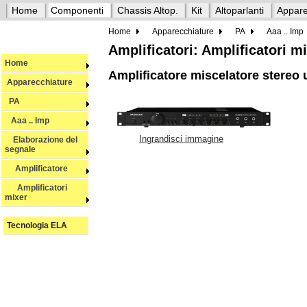
Home
Componenti
Chassis Altop.
Kit
Altoparlanti
Appare
Home
Apparecchiature
PA
Aaa .. Imp
Amplificatori: Amplificatori m
Home
Amplificatore miscelatore stereo
Apparecchiature
PA
Aaa .. Imp
Ingrandisci immagine
Elaborazione del
segnale
Amplificatore
Amplificatori
mixer
Tecnologia ELA