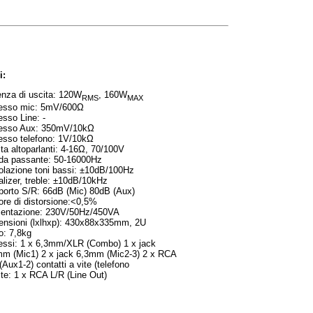
i:
nza di uscita: 120W
, 160W
RMS
MAX
resso mic: 5mV/600Ω
esso Line: -
resso Aux: 350mV/10kΩ
esso telefono: 1V/10kΩ
ta altoparlanti: 4-16Ω, 70/100V
da passante: 50-16000Hz
lazione toni bassi: ±10dB/100Hz
lizer, treble: ±10dB/10kHz
orto S/R: 66dB (Mic) 80dB (Aux)
ore di distorsione:<0,5%
mentazione: 230V/50Hz/450VA
ensioni (lxlhxp): 430x88x335mm, 2U
o: 7,8kg
essi: 1 x 6,3mm/XLR (Combo) 1 x jack
mm (Mic1) 2 x jack 6,3mm (Mic2-3) 2 x RCA
(Aux1-2) contatti a vite (telefono
te: 1 x RCA L/R (Line Out)