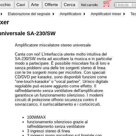
cchio
Cavi
Arte
Offerte
Cerca
Nel carrello
Elaborazione del segnale
Amplificatore
Amplificatori mixer
Te
ixer
 universale SA-230/SW
Amplificatore miscelatore stereo universale
Canta con noi! L'interfaccia utente molto intuitiva del
SA-230/SW invita ad ascoltare la musica e in particolar
modo a partecipare. È possibile miscelare fra di loro e
senza problemi una delle tre sorgenti stereo di linea
con le tre sorgenti mono per microfoni. Con speciali
CD/DVD per karaoke, sono disponibili funzioni come
"one-touch-karaoke” o "vocal partner”. Un'eco digitale
regolabile può essere aggiunto come effetto. Il
raffreddamento senza ventilatore dell'amplificatore
garantisce un funzionamento silenzioso. I moderni
circuiti di protezione offrono sicurezza contro il
sovraccarico, il surriscaldamento e i cortocircuiti.
100WMAX
funzionamento silenzioso grazie al
raffreddamento senza ventilatore
3 ingressi stereo di linea
3 ingressi mono microfono sul frontale con