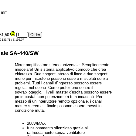
,3 mm
61,50
 € 135.71 / $ 156.07
rsale SA-440/SW
Mixer amplificatore stereo universale. Semplicemente
miscelare! Un sistema applicativo comodo che crea
chiarezza. Due sorgenti stereo di linea e due sorgenti
mono per microfono possono essere miscelati senza
problemi. Tutti i canali d'ingresso possono essere
regolati nel suono. Come protezione contro il
sovrapilotaggio, i livelli master d'uscita possono essere
preimpostati con potenziometri trim incassati. Per
mezzo di un interruttore remoto opzionale, i canali
master stereo e il finale possono essere messi in
condizione muta.
200WMAX
funzionamento silenzioso grazie al
raffreddamento senza ventilatore