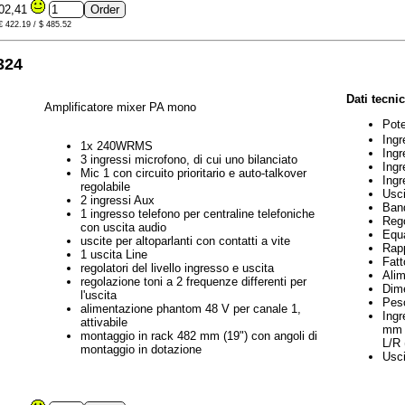
02,41
 € 422.19 / $ 485.52
324
Dati tecnic
Amplificatore mixer PA mono
Pote
Ing
1x 240WRMS
Ingr
3 ingressi microfono, di cui uno bilanciato
Ing
Mic 1 con circuito prioritario e auto-talkover
Ingr
regolabile
Usci
2 ingressi Aux
Ban
1 ingresso telefono per centraline telefoniche
Rego
con uscita audio
Equa
uscite per altoparlanti con contatti a vite
Rapp
1 uscita Line
Fatt
regolatori del livello ingresso e uscita
Ali
regolazione toni a 2 frequenze differenti per
Dime
l'uscita
Peso
alimentazione phantom 48 V per canale 1,
Ingr
attivabile
mm 
montaggio in rack 482 mm (19") con angoli di
L/R 
montaggio in dotazione
Usci