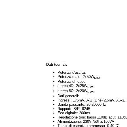
Dati tecnici:
Potenza d'uscita:
Potenza max.: 2x50W
MAX
Potenza efficace:
stereo 4Ω: 2x25W
RMS
stereo 8Ω: 2x20W
RMS
Dati generali:
Ingressi: 175mV/8kΩ (Line) 2,5mV/3,5kΩ 
Banda passante: 20-20000Hz
Rapporto S/R: 62dB
Eco digitale: 200ms
Regolazione toni: bassi ±10dB acuti ±10d
Alimentazione: 230V /50Hz/150VA
Temp. di esercizio ammessa: 0-40 °C