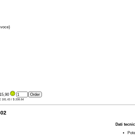
 voce)
15,90
 € 181.43 / $ 208.64
302
Dati tecnic
Pote