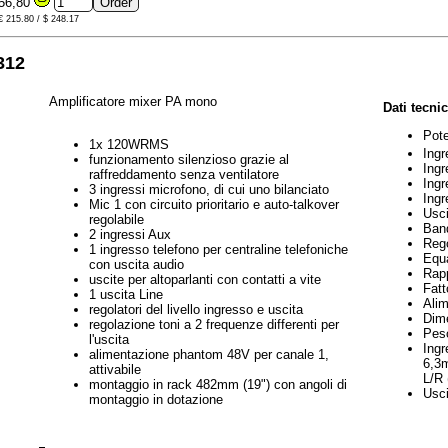
56,80
 € 215.80 / $ 248.17
312
Amplificatore mixer PA mono
Dati tecnic
Pote
1x 120WRMS
Ing
funzionamento silenzioso grazie al
Ingr
raffreddamento senza ventilatore
Ing
3 ingressi microfono, di cui uno bilanciato
Ingr
Mic 1 con circuito prioritario e auto-talkover
Usci
regolabile
Ban
2 ingressi Aux
Rego
1 ingresso telefono per centraline telefoniche
Equa
con uscita audio
Rapp
uscite per altoparlanti con contatti a vite
Fatt
1 uscita Line
Ali
regolatori del livello ingresso e uscita
Dim
regolazione toni a 2 frequenze differenti per
Pes
l'uscita
Ingr
alimentazione phantom 48V per canale 1,
6,3
attivabile
L/R 
montaggio in rack 482mm (19") con angoli di
Usci
montaggio in dotazione