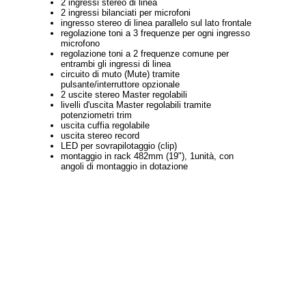
2 ingressi stereo di linea
2 ingressi bilanciati per microfoni
ingresso stereo di linea parallelo sul lato frontale
regolazione toni a 3 frequenze per ogni ingresso
microfono
regolazione toni a 2 frequenze comune per
entrambi gli ingressi di linea
circuito di muto (Mute) tramite
pulsante/interruttore opzionale
2 uscite stereo Master regolabili
livelli d'uscita Master regolabili tramite
potenziometri trim
uscita cuffia regolabile
uscita stereo record
LED per sovrapilotaggio (clip)
montaggio in rack 482mm (19"), 1unità, con
angoli di montaggio in dotazione