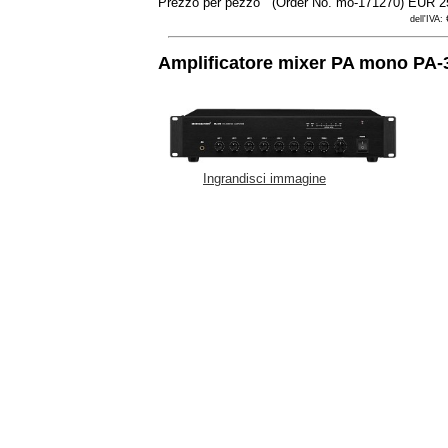
Prezzo per pezzo
(Order No. mo-171270)
EUR 2
dell'IVA:
Amplificatore mixer PA mono PA-
Ingrandisci immagine