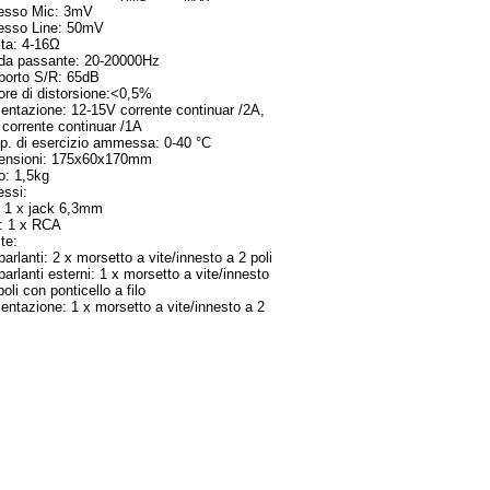
resso Mic: 3mV
resso Line: 50mV
ta: 4-16Ω
da passante: 20-20000Hz
porto S/R: 65dB
ore di distorsione:<0,5%
entazione: 12-15V corrente continuar /2A,
corrente continuar /1A
. di esercizio ammessa: 0-40 °C
ensioni: 175x60x170mm
o: 1,5kg
essi:
: 1 x jack 6,3mm
: 1 x RCA
te:
parlanti: 2 x morsetto a vite/innesto a 2 poli
parlanti esterni: 1 x morsetto a vite/innesto
poli con ponticello a filo
entazione: 1 x morsetto a vite/innesto a 2