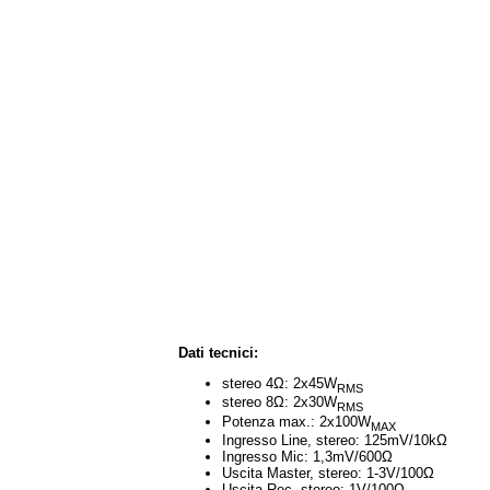
Dati tecnici:
stereo 4Ω: 2x45W
RMS
stereo 8Ω: 2x30W
RMS
Potenza max.: 2x100W
MAX
Ingresso Line, stereo: 125mV/10kΩ
Ingresso Mic: 1,3mV/600Ω
Uscita Master, stereo: 1-3V/100Ω
Uscita Rec, stereo: 1V/100Ω