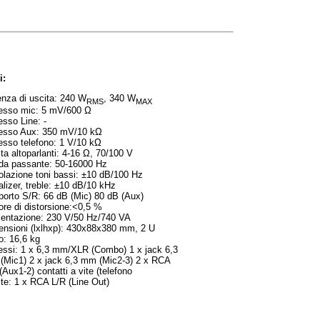
i:
nza di uscita: 240 W
, 340 W
RMS
MAX
resso mic: 5 mV/600 Ω
esso Line: -
resso Aux: 350 mV/10 kΩ
esso telefono: 1 V/10 kΩ
ta altoparlanti: 4-16 Ω, 70/100 V
da passante: 50-16000 Hz
lazione toni bassi: ±10 dB/100 Hz
lizer, treble: ±10 dB/10 kHz
orto S/R: 66 dB (Mic) 80 dB (Aux)
ore di distorsione:<0,5 %
mentazione: 230 V/50 Hz/740 VA
nsioni (lxlhxp): 430x88x380 mm, 2 U
: 16,6 kg
essi: 1 x 6,3 mm/XLR (Combo) 1 x jack 6,3
(Mic1) 2 x jack 6,3 mm (Mic2-3) 2 x RCA
(Aux1-2) contatti a vite (telefono
te: 1 x RCA L/R (Line Out)