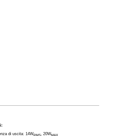
i:
nza di uscita: 14W
, 20W
RMS
MAX