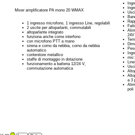
Ing
Ing
Mixer amplificatore PA mono 20 WMAX
Usci
Ban
Rap
1 ingresso microfono, 1 ingresso Line, regolabili
Fatt
2 uscite per altoparlanti, commutabili
Alim
altoparlante integrato
24V 
funziona anche come interfono
Temp
con microfono PTT a mano
Dim
sirena e corno da nebbia, corno da nebbia
Pes
automatico
Ingr
contenitore metallico
mic
staffe di montaggio in dotazione
Line
funzionamento a batteria 12/24 V,
Usci
commutazione automatica
Alto
Alto
a 3 
Alim
poli