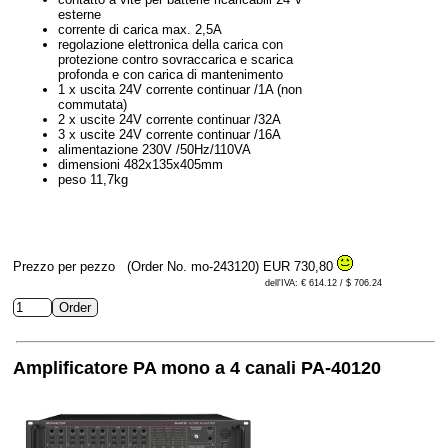
esterne
corrente di carica max. 2,5A
regolazione elettronica della carica con
protezione contro sovraccarica e scarica
profonda e con carica di mantenimento
1 x uscita 24V corrente continuar /1A (non
commutata)
2 x uscite 24V corrente continuar /32A
3 x uscite 24V corrente continuar /16A
alimentazione 230V /50Hz/110VA
dimensioni 482x135x405mm
peso 11,7kg
Prezzo per pezzo
(Order No. mo-243120)
EUR 730,80
dell'IVA: € 614.12 / $ 706.24
Amplificatore PA mono a 4 canali PA-40120