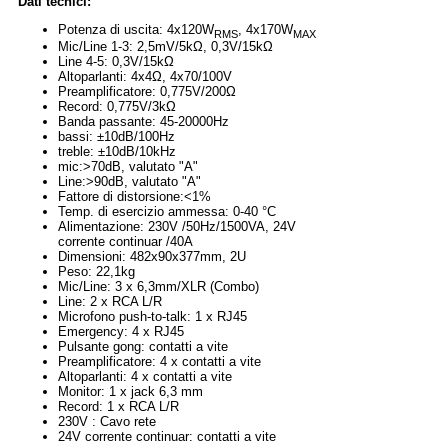
Dati tecnici:
Potenza di uscita: 4x120W
, 4x170W
RMS
MAX
Mic/Line 1-3: 2,5mV/5kΩ, 0,3V/15kΩ
Line 4-5: 0,3V/15kΩ
Altoparlanti: 4x4Ω, 4x70/100V
Preamplificatore: 0,775V/200Ω
Record: 0,775V/3kΩ
Banda passante: 45-20000Hz
bassi: ±10dB/100Hz
treble: ±10dB/10kHz
mic:>70dB, valutato "A"
Line:>90dB, valutato "A"
Fattore di distorsione:<1%
Temp. di esercizio ammessa: 0-40 °C
Alimentazione: 230V /50Hz/1500VA, 24V
corrente continuar /40A
Dimensioni: 482x90x377mm, 2U
Peso: 22,1kg
Mic/Line: 3 x 6,3mm/XLR (Combo)
Line: 2 x RCA L/R
Microfono push-to-talk: 1 x RJ45
Emergency: 4 x RJ45
Pulsante gong: contatti a vite
Preamplificatore: 4 x contatti a vite
Altoparlanti: 4 x contatti a vite
Monitor: 1 x jack 6,3 mm
Record: 1 x RCA L/R
230V : Cavo rete
24V corrente continuar: contatti a vite