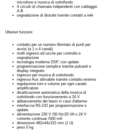
microfono e musica di sottofondo
4 circuiti di chiamata indipendenti con cablaggio
A-B
segnalazione di disturbi tramite contatti a relè
Ulteriori funzioni:
contatto per un numero illimitato di punti per
avvisi (a 1 o 4 canali)
molti ingressi ed uscite per controllo e
segnalazione
tecnologia moderna DSP, con update
programmazione semplice tramite pulsanti e
display integrato
ingresso per musica di sottofondo
ingresso Aux attivabile tramite contatto esterno
regolazione toni e volume per ogni canale
amplificatore
disattivazione automatica della musica di
sottofondo con funzionamento a 24 V
abbassamento dei bassi in caso d'allarme
interfaccia RS-232 per programmazione e
update
alimentazione 230 V /50 Hz/20 VA o 24 V
corrente continuar /500 mA
dimensioni 482x44x315 mm (1 U)
peso 5 kg