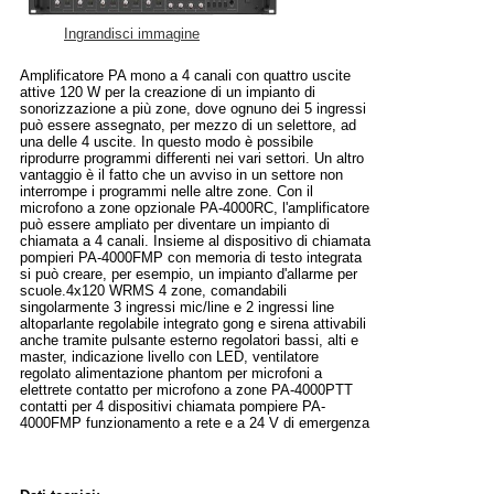
Ingrandisci immagine
Amplificatore PA mono a 4 canali con quattro uscite
attive 120 W per la creazione di un impianto di
sonorizzazione a più zone, dove ognuno dei 5 ingressi
può essere assegnato, per mezzo di un selettore, ad
una delle 4 uscite. In questo modo è possibile
riprodurre programmi differenti nei vari settori. Un altro
vantaggio è il fatto che un avviso in un settore non
interrompe i programmi nelle altre zone. Con il
microfono a zone opzionale PA-4000RC, l'amplificatore
può essere ampliato per diventare un impianto di
chiamata a 4 canali. Insieme al dispositivo di chiamata
pompieri PA-4000FMP con memoria di testo integrata
si può creare, per esempio, un impianto d'allarme per
scuole.4x120 WRMS 4 zone, comandabili
singolarmente 3 ingressi mic/line e 2 ingressi line
altoparlante regolabile integrato gong e sirena attivabili
anche tramite pulsante esterno regolatori bassi, alti e
master, indicazione livello con LED, ventilatore
regolato alimentazione phantom per microfoni a
elettrete contatto per microfono a zone PA-4000PTT
contatti per 4 dispositivi chiamata pompiere PA-
4000FMP funzionamento a rete e a 24 V di emergenza