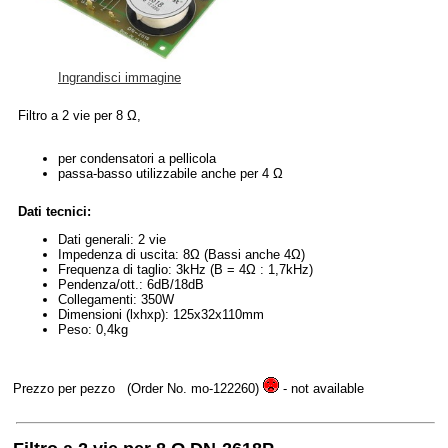
Ingrandisci immagine
Filtro a 2 vie per 8 Ω,
per condensatori a pellicola
passa-basso utilizzabile anche per 4 Ω
Dati tecnici:
Dati generali: 2 vie
Impedenza di uscita: 8Ω (Bassi anche 4Ω)
Frequenza di taglio: 3kHz (B = 4Ω : 1,7kHz)
Pendenza/ott.: 6dB/18dB
Collegamenti: 350W
Dimensioni (lxhxp): 125x32x110mm
Peso: 0,4kg
Prezzo per pezzo
(Order No. mo-122260)
- not available