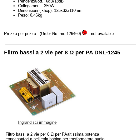
Pendenza/ott.: 6dB/18dB
Collegamenti: 350W
Dimensioni (lxhxp): 125x32x110mm
Peso: 0,46kg
Prezzo per pezzo
(Order No. mo-126460)
- not available
Filtro bassi a 2 vie per 8 Ω per PA DNL-1245
Ingrandisci immagine
Filtro bassi a 2 vie per 8 Ω per PAaltissima potenza
condensatori a pellicola bobina per trasformatore audio