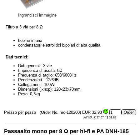
Ingrandisci immagine
Filtro a 3 vie per 8 Ω
bobine in aria
condensatori elettrolitici bipolari di alta qualità
Dati tecnici:
Dati generali: 3 vie
Impedenza di uscita: 8Ω
Frequenza di taglio: 650/6000Hz
Pendenza/ott.: 12/6dB
Collegamenti: 100W
Dimensioni (lxhxp): 120x23x70mm
Peso: 0,3kg
Prezzo per pezzo
(Order No. mo-120200)
EUR 32,93
dell'IVA: € 27.67 / $ 31.82
Passaalto mono per 8 Ω per hi-fi e PA DNH-185