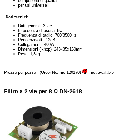
componenti di qualità
per usi universali
Dati tecnici:
Dati generali: 3 vie
Impedenza di uscita: 8Ω
Frequenza di taglio: 700/3500Hz
Pendenza/ott.: 12dB
Collegamenti: 400W
Dimensioni (lxhxp): 243x35x160mm
Peso: 1,3kg
Prezzo per pezzo
(Order No. mo-120170)
- not available
Filtro a 2 vie per 8 Ω DN-2618