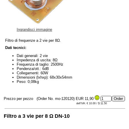
Ingrandisci immagine
Filtro di frequenze a 2 vie per 8Ω.
Dati tecnici:
Dati generali: 2 vie
Impedenza di uscita: 8Ω
Frequenza di taglio: 2500Hz
Pendenza/ott.: 6dB
Collegamenti: 60W
Dimensioni (lxhxp): 68x30x54mm
Peso: 0,08kg
Prezzo per pezzo
(Order No. mo-120120)
EUR 11,90
dell'IVA: € 10.00 / $ 11.50
Filtro a 3 vie per 8 Ω DN-10