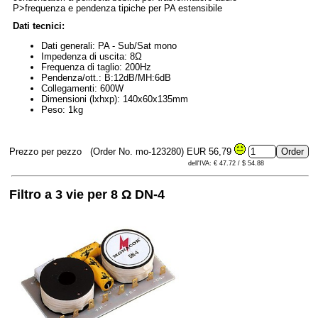
P>frequenza e pendenza tipiche per PA estensibile
Dati tecnici:
Dati generali: PA - Sub/Sat mono
Impedenza di uscita: 8Ω
Frequenza di taglio: 200Hz
Pendenza/ott.: B:12dB/MH:6dB
Collegamenti: 600W
Dimensioni (lxhxp): 140x60x135mm
Peso: 1kg
Prezzo per pezzo
(Order No. mo-123280)
EUR 56,79
dell'IVA: € 47.72 / $ 54.88
Filtro a 3 vie per 8 Ω DN-4