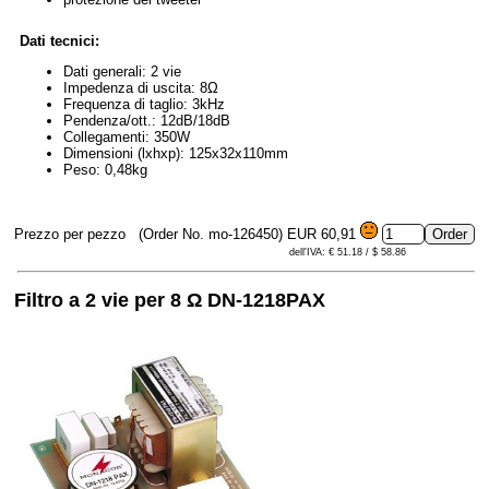
Dati tecnici:
Dati generali: 2 vie
Impedenza di uscita: 8Ω
Frequenza di taglio: 3kHz
Pendenza/ott.: 12dB/18dB
Collegamenti: 350W
Dimensioni (lxhxp): 125x32x110mm
Peso: 0,48kg
Prezzo per pezzo
(Order No. mo-126450)
EUR 60,91
dell'IVA: € 51.18 / $ 58.86
Filtro a 2 vie per 8 Ω DN-1218PAX