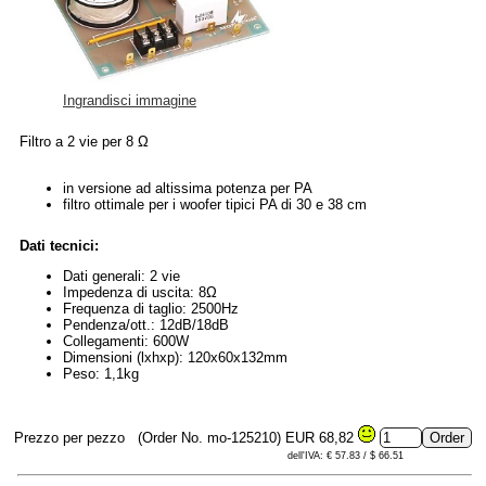
Ingrandisci immagine
Filtro a 2 vie per 8 Ω
in versione ad altissima potenza per PA
filtro ottimale per i woofer tipici PA di 30 e 38 cm
Dati tecnici:
Dati generali: 2 vie
Impedenza di uscita: 8Ω
Frequenza di taglio: 2500Hz
Pendenza/ott.: 12dB/18dB
Collegamenti: 600W
Dimensioni (lxhxp): 120x60x132mm
Peso: 1,1kg
Prezzo per pezzo
(Order No. mo-125210)
EUR 68,82
dell'IVA: € 57.83 / $ 66.51