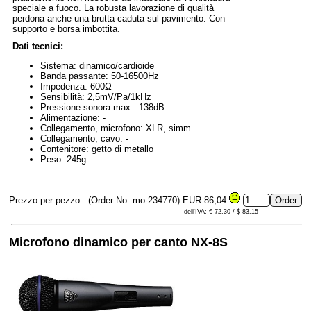
speciale a fuoco. La robusta lavorazione di qualità
perdona anche una brutta caduta sul pavimento. Con
supporto e borsa imbottita.
Dati tecnici:
Sistema: dinamico/cardioide
Banda passante: 50-16500Hz
Impedenza: 600Ω
Sensibilità: 2,5mV/Pa/1kHz
Pressione sonora max.: 138dB
Alimentazione: -
Collegamento, microfono: XLR, simm.
Collegamento, cavo: -
Contenitore: getto di metallo
Peso: 245g
Prezzo per pezzo
(Order No. mo-234770)
EUR 86,04
dell'IVA: € 72.30 / $ 83.15
Microfono dinamico per canto NX-8S