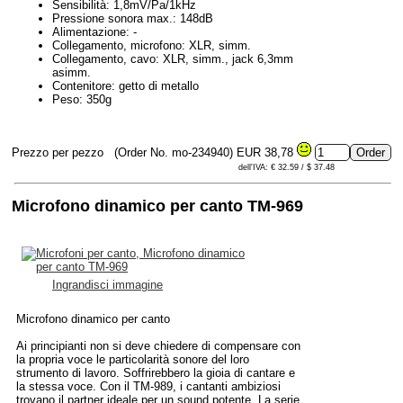
Sensibilità: 1,8mV/Pa/1kHz
Pressione sonora max.: 148dB
Alimentazione: -
Collegamento, microfono: XLR, simm.
Collegamento, cavo: XLR, simm., jack 6,3mm
asimm.
Contenitore: getto di metallo
Peso: 350g
Prezzo per pezzo
(Order No. mo-234940)
EUR 38,78
dell'IVA: € 32.59 / $ 37.48
Microfono dinamico per canto TM-969
Ingrandisci immagine
Microfono dinamico per canto
Ai principianti non si deve chiedere di compensare con
la propria voce le particolarità sonore del loro
strumento di lavoro. Soffrirebbero la gioia di cantare e
la stessa voce. Con il TM-989, i cantanti ambiziosi
trovano il partner ideale per un sound potente. La serie