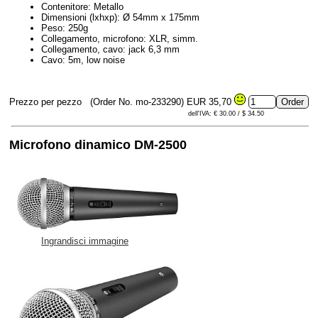
Contenitore: Metallo
Dimensioni (lxhxp): Ø 54mm x 175mm
Peso: 250g
Collegamento, microfono: XLR, simm.
Collegamento, cavo: jack 6,3 mm
Cavo: 5m, low noise
Prezzo per pezzo
(Order No. mo-233290)
EUR 35,70
dell'IVA: € 30.00 / $ 34.50
Microfono dinamico DM-2500
Ingrandisci immagine