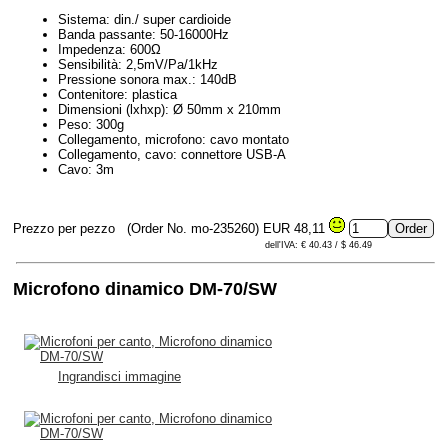
Sistema: din./ super cardioide
Banda passante: 50-16000Hz
Impedenza: 600Ω
Sensibilità: 2,5mV/Pa/1kHz
Pressione sonora max.: 140dB
Contenitore: plastica
Dimensioni (lxhxp): Ø 50mm x 210mm
Peso: 300g
Collegamento, microfono: cavo montato
Collegamento, cavo: connettore USB-A
Cavo: 3m
Prezzo per pezzo
(Order No. mo-235260)
EUR 48,11
dell'IVA: € 40.43 / $ 46.49
Microfono dinamico DM-70/SW
Ingrandisci immagine