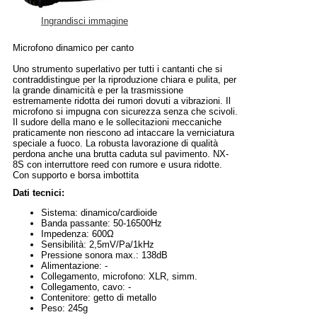
Ingrandisci immagine
Microfono dinamico per canto
Uno strumento superlativo per tutti i cantanti che si
contraddistingue per la riproduzione chiara e pulita, per
la grande dinamicità e per la trasmissione
estremamente ridotta dei rumori dovuti a vibrazioni. Il
microfono si impugna con sicurezza senza che scivoli.
Il sudore della mano e le sollecitazioni meccaniche
praticamente non riescono ad intaccare la verniciatura
speciale a fuoco. La robusta lavorazione di qualità
perdona anche una brutta caduta sul pavimento. NX-
8S con interruttore reed con rumore e usura ridotte.
Con supporto e borsa imbottita
Dati tecnici:
Sistema: dinamico/cardioide
Banda passante: 50-16500Hz
Impedenza: 600Ω
Sensibilità: 2,5mV/Pa/1kHz
Pressione sonora max.: 138dB
Alimentazione: -
Collegamento, microfono: XLR, simm.
Collegamento, cavo: -
Contenitore: getto di metallo
Peso: 245g