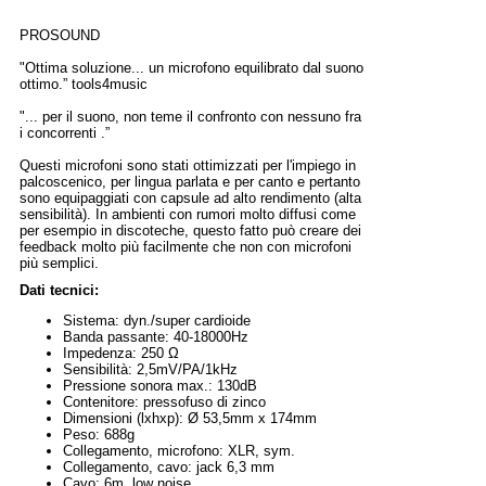
PROSOUND
"Ottima soluzione... un microfono equilibrato dal suono
ottimo.” tools4music
"... per il suono, non teme il confronto con nessuno fra
i concorrenti .”
Questi microfoni sono stati ottimizzati per l'impiego in
palcoscenico, per lingua parlata e per canto e pertanto
sono equipaggiati con capsule ad alto rendimento (alta
sensibilità). In ambienti con rumori molto diffusi come
per esempio in discoteche, questo fatto può creare dei
feedback molto più facilmente che non con microfoni
più semplici.
Dati tecnici:
Sistema: dyn./super cardioide
Banda passante: 40-18000Hz
Impedenza: 250 Ω
Sensibilità: 2,5mV/PA/1kHz
Pressione sonora max.: 130dB
Contenitore: pressofuso di zinco
Dimensioni (lxhxp): Ø 53,5mm x 174mm
Peso: 688g
Collegamento, microfono: XLR, sym.
Collegamento, cavo: jack 6,3 mm
Cavo: 6m, low noise