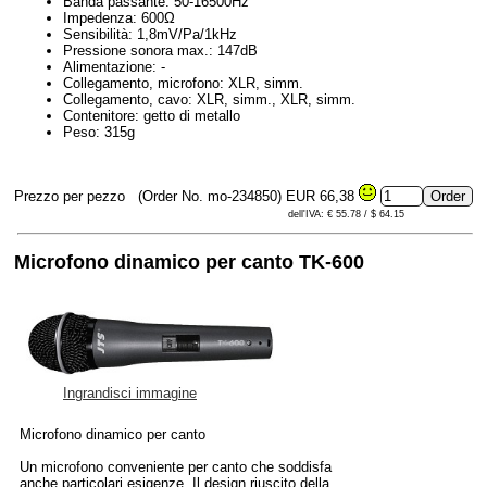
Banda passante: 50-16500Hz
Impedenza: 600Ω
Sensibilità: 1,8mV/Pa/1kHz
Pressione sonora max.: 147dB
Alimentazione: -
Collegamento, microfono: XLR, simm.
Collegamento, cavo: XLR, simm., XLR, simm.
Contenitore: getto di metallo
Peso: 315g
Prezzo per pezzo
(Order No. mo-234850)
EUR 66,38
dell'IVA: € 55.78 / $ 64.15
Microfono dinamico per canto TK-600
Ingrandisci immagine
Microfono dinamico per canto
Un microfono conveniente per canto che soddisfa
anche particolari esigenze. Il design riuscito della