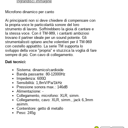
Ingrandisci immagine
Microfono dinamico per canto
Ai principianti non si deve chiedere di compensare con
la propria voce le particolarità sonore del loro
strumento di lavoro. Soffrirebbero la gioia di cantare e
la stessa voce. Con il TM-989, i cantanti ambiziosi
trovano il partner ideale per un sound potente. Gli
strumentalissti optano anche volentieri per il TM-969
con cestello appiattito. La serie TM supporta lo
sviluppo della voce "propria" e stuzzica la voglia di fare
sempre di più. Con cavo di collegamento.
Dati tecnici:
Sistema: dinamico/cardioide
Banda passante: 80-12000Hz
Impedenza: 600Ω
Sensibilità: 1,8mV/Pa/1kHz
Pressione sonora max.: 146dB
Alimentazione: -
Collegamento, microfono: XLR, simm.
Collegamento, cavo: XLR, simm., jack 6,3mm
asimm.
Contenitore: getto di metallo
Peso: 245g