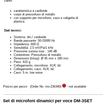
canto.
caratteristica a cardioide
corpo di pressofuso di metallo
con supporto per microfono, cavo e valigetta di
plastica
Dati tecnici:
Sistema: din./ cardioide
Banda passante: 50-15000 Hz
Impedenza: 600 Ω
Sensibilità: 2,5 mV/Pa/1 kHz
Pressione sonora max.: 140 dB
Contenitore: Pressofuso di metallo
Dimensioni (lxhxp): Ø 45 mm x 180 mm
Peso: 610 g
Collegamento, microfono: XLR, bil.
Collegamento, cavo: XLR, bil.
Cavo: 5 m, low noise
Prezzo per pezzo
(Order No. mo-236340)
- not available
Set di microfoni dinamici per voce DM-3SET