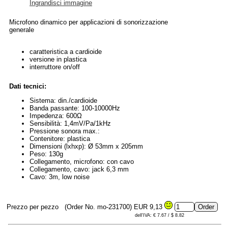
Ingrandisci immagine
Microfono dinamico per applicazioni di sonorizzazione
generale
caratteristica a cardioide
versione in plastica
interruttore on/off
Dati tecnici:
Sistema: din./cardioide
Banda passante: 100-10000Hz
Impedenza: 600Ω
Sensibilità: 1,4mV/Pa/1kHz
Pressione sonora max.:
Contenitore: plastica
Dimensioni (lxhxp): Ø 53mm x 205mm
Peso: 130g
Collegamento, microfono: con cavo
Collegamento, cavo: jack 6,3 mm
Cavo: 3m, low noise
Prezzo per pezzo
(Order No. mo-231700)
EUR 9,13
dell'IVA: € 7.67 / $ 8.82