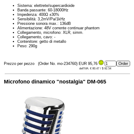
Sistema: elettrete/supercardioide
Banda passante: 60-18000Hz
Impedenza: 400Ω ±30%
Sensibilità: 3,2mV/Pa/1kHz
Pressione sonora max.: 136dB
Alimentazione: 48V corrente continuar phantom
Collegamento, microfono: XLR, simm.
Collegamento, cavo: -
Contenitore: getto di metallo
Peso: 290g
Prezzo per pezzo
(Order No. mo-234760)
EUR 95,76
dell'IVA: € 80.47 / $ 92.54
Microfono dinamico "nostalgia" DM-065