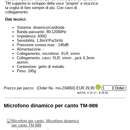
TM supporta lo sviluppo della voce "propria" e stuzzica
la voglia di fare sempre di più. Con cavo di
collegamento.
Dati tecnici:
Sistema: dinamico/cardioide
Banda passante: 80-12000Hz
Impedenza: 600Ω
Sensibilità: 1,8mV/Pa/1kHz
Pressione sonora max.: 146dB
Alimentazione: -
Collegamento, microfono: XLR, simm.
Collegamento, cavo: XLR, simm., jack 6,3mm
asimm.
Contenitore: getto di metallo
Peso: 245g
Prezzo per pezzo
(Order No. mo-234950)
EUR 29,95
dell'IVA: € 25.17 / $ 28.94
Microfono dinamico per canto TM-989