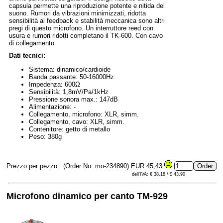
capsula permette una riproduzione potente e nitida del
suono. Rumori da vibrazioni minimizzati, ridotta
sensibilità ai feedback e stabilità meccanica sono altri
pregi di questo microfono. Un interruttore reed con
usura e rumori ridotti completano il TK-600. Con cavo
di collegamento.
Dati tecnici:
Sistema: dinamico/cardioide
Banda passante: 50-16000Hz
Impedenza: 600Ω
Sensibilità: 1,8mV/Pa/1kHz
Pressione sonora max.: 147dB
Alimentazione: -
Collegamento, microfono: XLR, simm.
Collegamento, cavo: XLR, simm.
Contenitore: getto di metallo
Peso: 380g
Prezzo per pezzo
(Order No. mo-234890)
EUR 45,43
dell'IVA: € 38.18 / $ 43.90
Microfono dinamico per canto TM-929