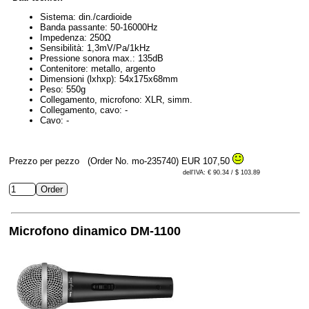
Sistema: din./cardioide
Banda passante: 50-16000Hz
Impedenza: 250Ω
Sensibilità: 1,3mV/Pa/1kHz
Pressione sonora max.: 135dB
Contenitore: metallo, argento
Dimensioni (lxhxp): 54x175x68mm
Peso: 550g
Collegamento, microfono: XLR, simm.
Collegamento, cavo: -
Cavo: -
Prezzo per pezzo
(Order No. mo-235740)
EUR 107,50
dell'IVA: € 90.34 / $ 103.89
Microfono dinamico DM-1100