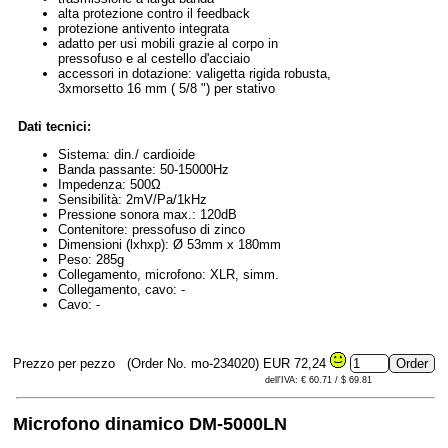
alta protezione contro il feedback
protezione antivento integrata
adatto per usi mobili grazie al corpo in
pressofuso e al cestello d'acciaio
accessori in dotazione: valigetta rigida robusta,
3xmorsetto 16 mm ( 5/8 ") per stativo
Dati tecnici:
Sistema: din./ cardioide
Banda passante: 50-15000Hz
Impedenza: 500Ω
Sensibilità: 2mV/Pa/1kHz
Pressione sonora max.: 120dB
Contenitore: pressofuso di zinco
Dimensioni (lxhxp): Ø 53mm x 180mm
Peso: 285g
Collegamento, microfono: XLR, simm.
Collegamento, cavo: -
Cavo: -
Prezzo per pezzo
(Order No. mo-234020)
EUR 72,24
dell'IVA: € 60.71 / $ 69.81
Microfono dinamico DM-5000LN