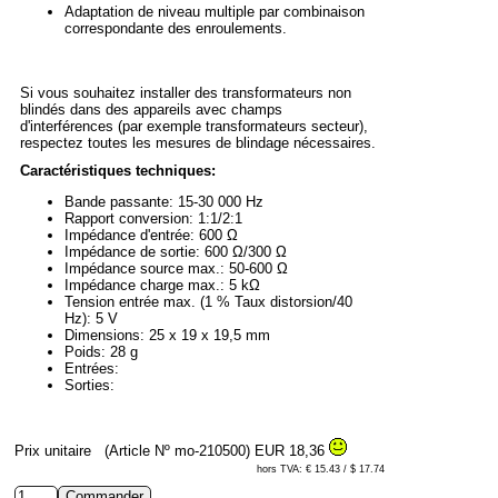
Adaptation de niveau multiple par combinaison
correspondante des enroulements.
Si vous souhaitez installer des transformateurs non
blindés dans des appareils avec champs
d'interférences (par exemple transformateurs secteur),
respectez toutes les mesures de blindage nécessaires.
Caractéristiques techniques:
Bande passante: 15-30 000 Hz
Rapport conversion: 1:1/2:1
Impédance d'entrée: 600 Ω
Impédance de sortie: 600 Ω/300 Ω
Impédance source max.: 50-600 Ω
Impédance charge max.: 5 kΩ
Tension entrée max. (1 % Taux distorsion/40
Hz): 5 V
Dimensions: 25 x 19 x 19,5 mm
Poids: 28 g
Entrées:
Sorties:
Prix unitaire
(Article Nº mo-210500)
EUR 18,36
hors TVA: € 15.43 / $ 17.74