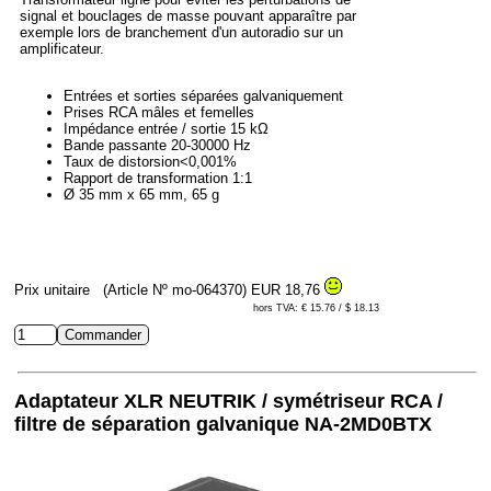
signal et bouclages de masse pouvant apparaître par
exemple lors de branchement d'un autoradio sur un
amplificateur.
Entrées et sorties séparées galvaniquement
Prises RCA mâles et femelles
Impédance entrée / sortie 15 kΩ
Bande passante 20-30000 Hz
Taux de distorsion<0,001%
Rapport de transformation 1:1
Ø 35 mm x 65 mm, 65 g
Prix unitaire
(Article Nº mo-064370)
EUR 18,76
hors TVA: € 15.76 / $ 18.13
Adaptateur XLR NEUTRIK / symétriseur RCA /
filtre de séparation galvanique NA-2MD0BTX