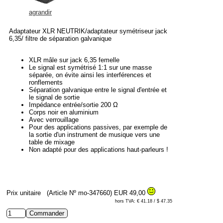
agrandir
Adaptateur XLR NEUTRIK/adaptateur symétriseur jack
6,35/ filtre de séparation galvanique
XLR mâle sur jack 6,35 femelle
Le signal est symétrisé 1:1 sur une masse
séparée, on évite ainsi les interférences et
ronflements
Séparation galvanique entre le signal d'entrée et
le signal de sortie
Impédance entrée/sortie 200 Ω
Corps noir en aluminium
Avec verrouillage
Pour des applications passives, par exemple de
la sortie d'un instrument de musique vers une
table de mixage
Non adapté pour des applications haut-parleurs !
Prix unitaire
(Article Nº mo-347660)
EUR 49,00
hors TVA: € 41.18 / $ 47.35