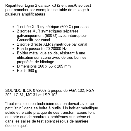
Répartiteur Ligne 2 canaux x3 (2 entrées/6 sorties)
pour brancher par exemple une table de mixage à
plusieurs amplificateurs
1 entrée XLR symétrique (600 Ω) par canal
2 sorties XLR symétriques séparées
galvaniquement (600 Ω) avec interrupteur
Groundlift par canal
1 sortie directe XLR symétrique par canal
Bande passante 20-20000 Hz
Boîtier métallique solide, résistant à une
utilisation sur scène avec de très bonnes
propriétés de blindage
Dimensions 160 x 55 x 105 mm
Poids 980 g
SOUNDCHECK 07/2007 à propos de FGA-102, FGA-
202, LC-31, MC-31 et LSP-102
"Tout musicien ou technicien du son devrait avoir ce
petit "truc" dans sa boîte à outils. Un boîtier métallique
solide et le côté pratique de ces transformateurs font
en sorte que de nombreux problèmes sur scène et
dans les salles de test soient résolus de manière
économique".