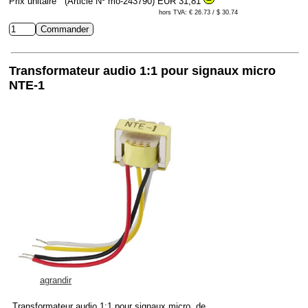
Prix unitaire
(Article Nº mo-243790)
EUR 31,81
hors TVA: € 26.73 / $ 30.74
Transformateur audio 1:1 pour signaux micro
NTE-1
agrandir
Transformateur audio 1:1 pour signaux micro, de