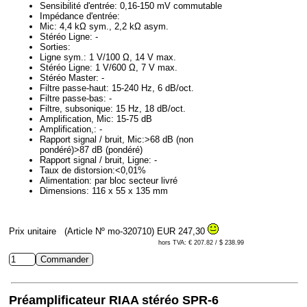
Sensibilité d'entrée: 0,16-150 mV commutable
Impédance d'entrée:
Mic: 4,4 kΩ sym., 2,2 kΩ asym.
Stéréo Ligne: -
Sorties:
Ligne sym.: 1 V/100 Ω, 14 V max.
Stéréo Ligne: 1 V/600 Ω, 7 V max.
Stéréo Master: -
Filtre passe-haut: 15-240 Hz, 6 dB/oct.
Filtre passe-bas: -
Filtre, subsonique: 15 Hz, 18 dB/oct.
Amplification, Mic: 15-75 dB
Amplification,: -
Rapport signal / bruit, Mic:>68 dB (non
pondéré)>87 dB (pondéré)
Rapport signal / bruit, Ligne: -
Taux de distorsion:<0,01%
Alimentation: par bloc secteur livré
Dimensions: 116 x 55 x 135 mm
Prix unitaire
(Article Nº mo-320710)
EUR 247,30
hors TVA: € 207.82 / $ 238.99
Préamplificateur RIAA stéréo SPR-6