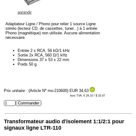
agrandir
Adaptateur Ligne / Phono pour relier 1 source Ligne
stéréo (lecteur CD, de cassettes, tuner...) à 1 entrée
Phono (magnétique) non utilisée. Aucune alimentation
nécessaire.
Entrée 2 x RCA, 56 kΩ/1 kHz
Sortie 2x RCA, 560 Ω/1 kHz
Dimensions 37 x 53 x 22 mm
Poids 50 g.
Prix unitaire
(Article Nº mo-210600)
EUR 34,63
hors TVA: € 29.10 / $ 33.47
Transformateur audio d'isolement 1:1/2:1 pour
signaux ligne LTR-110