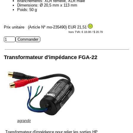
Branchements: XLR femelle, XLR mâle
Dimensions: Ø 20,5 mm x 113 mm
Poids: 50 g
Prix unitaire
(Article Nº mo-235490)
EUR 21,51
hors TVA: € 18.08 / $ 20.79
Transformateur d'impédance FGA-22
agrandir
Transformateur d'impédance pour relier les sorties HP