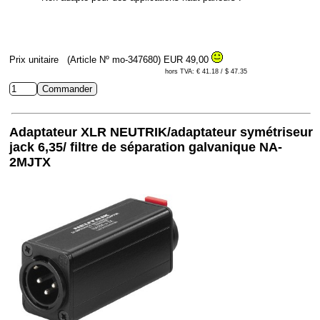
Prix unitaire
(Article Nº mo-347680)
EUR 49,00
hors TVA: € 41.18 / $ 47.35
Adaptateur XLR NEUTRIK/adaptateur symétriseur
jack 6,35/ filtre de séparation galvanique NA-
2MJTX