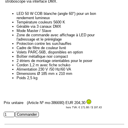
stroboscope via interface DMX.
LED 50 W COB blanche (angle 60°) pour un bon
rendement lumineux
Température couleurs 5600 K
Gérable via 3 canaux DMX
Mode Master / Slave
Zone de commande avec affichage à LED pour
l'adressage et le préréglage
Protection contre les surchauffes
Cadre de filtre de couleur livré
Volets PARC-56B, disponibles en option
Boîtier métallique noir compact
2 étriers de montage orientables pour le poser
Cordon 1,2 m avec fiche schuko
Alimentation 230 V /50 Hz/60 VA
Dimensions Ø 185 mm x 210 mm
Poids 2,5 kg
Prix unitaire
(Article Nº mo-386690)
EUR 204,30
hors TVA: € 171.68 / $ 197.43