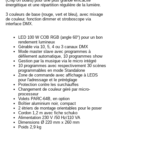
(Chip on board) pour une plus grande efficacité
énergétique et une répartition régulière de la lumière.
3 couleurs de base (rouge, vert et bleu), avec mixage
de couleur, fonction dimmer et stroboscope via
interface DMX.
LED 100 W COB RGB (angle 60°) pour un bon
rendement lumineux
Gérable via 10, 5, 4 ou 3 canaux DMX
Mode master slave avec programmes à
défilement automatique, 10 programmes show
Gestion par la musique via le micro intégré
10 programmes avec respectivement 30 scènes
programmables en mode Standalone
Zone de commande avec affichage à LEDS
pour l'adressage et le préréglage
Protection contre les surchauffes
Changement de couleur géré par micro-
processeur
Volets PARC-64B, en option
Boîtier aluminium noir, compact
2 étriers de montage orientables pour le poser
Cordon 1,2 m avec fiche schuko
Alimentation 230 V /50 Hz/110 VA
Dimensions Ø 220 mm x 260 mm
Poids 2,9 kg