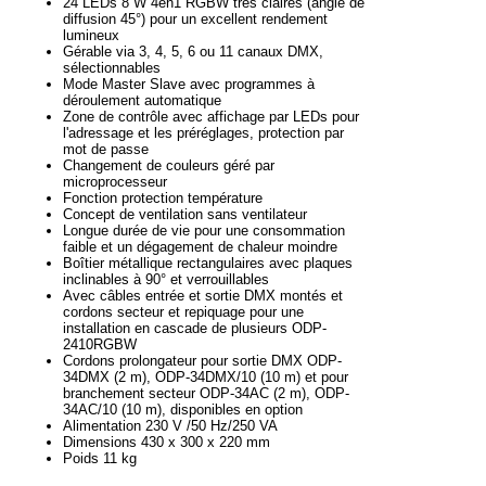
24 LEDs 8 W 4en1 RGBW très claires (angle de
diffusion 45°) pour un excellent rendement
lumineux
Gérable via 3, 4, 5, 6 ou 11 canaux DMX,
sélectionnables
Mode Master Slave avec programmes à
déroulement automatique
Zone de contrôle avec affichage par LEDs pour
l'adressage et les préréglages, protection par
mot de passe
Changement de couleurs géré par
microprocesseur
Fonction protection température
Concept de ventilation sans ventilateur
Longue durée de vie pour une consommation
faible et un dégagement de chaleur moindre
Boîtier métallique rectangulaires avec plaques
inclinables à 90° et verrouillables
Avec câbles entrée et sortie DMX montés et
cordons secteur et repiquage pour une
installation en cascade de plusieurs ODP-
2410RGBW
Cordons prolongateur pour sortie DMX ODP-
34DMX (2 m), ODP-34DMX/10 (10 m) et pour
branchement secteur ODP-34AC (2 m), ODP-
34AC/10 (10 m), disponibles en option
Alimentation 230 V /50 Hz/250 VA
Dimensions 430 x 300 x 220 mm
Poids 11 kg