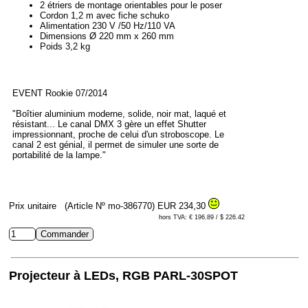
2 étriers de montage orientables pour le poser
Cordon 1,2 m avec fiche schuko
Alimentation 230 V /50 Hz/110 VA
Dimensions Ø 220 mm x 260 mm
Poids 3,2 kg
EVENT Rookie 07/2014
"Boîtier aluminium moderne, solide, noir mat, laqué et
résistant... Le canal DMX 3 gère un effet Shutter
impressionnant, proche de celui d'un stroboscope. Le
canal 2 est génial, il permet de simuler une sorte de
portabilité de la lampe."
Prix unitaire
(Article Nº mo-386770)
EUR 234,30
hors TVA: € 196.89 / $ 226.42
Projecteur à LEDs, RGB PARL-30SPOT