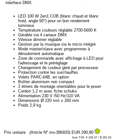
interface DMX.
LED 100 W 2en1 COB (blanc chaud et blanc
froid, angle 60°) pour un bon rendement
lumineux
Température couleurs réglable 2700-5600 K
Gérable via 4 canaux DMX
Vitesse dimmer réglable
Gestion par la musique via le micro intégré
Mode master/slave avec programmes à
déroulement automatique
Zone de commande avec affichage à LED pour
l'adressage et le préréglage
Changement de couleur géré par processeur
Protection contre les surchauffes
Volets PARC-64B, en option
Boîtier aluminium noir compact
2 étriers de montage orientables pour le poser
Cordon 1,2 m avec fiche schuko
Alimentation 230 V /50 Hz/110 VA
Dimensions Ø 220 mm x 260 mm
Poids 2,9 kg
Prix unitaire
(Article Nº mo-386920)
EUR 290,80
hors TVA: € 244.37 / $ 281.03