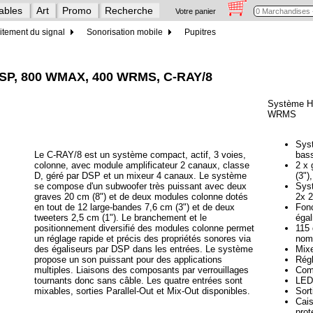
ables
Art
Promo
Recherche
Votre panier
itement du signal
Sonorisation mobile
Pupitres
 DSP, 800 WMAX, 400 WRMS, C-RAY/8
Système H
WRMS
Sys
Le C-RAY/8 est un système compact, actif, 3 voies,
bass
colonne, avec module amplificateur 2 canaux, classe
2 x 
D, géré par DSP et un mixeur 4 canaux. Le système
(3")
se compose d'un subwoofer très puissant avec deux
Syst
graves 20 cm (8") et de deux modules colonne dotés
2x 
en tout de 12 large-bandes 7,6 cm (3") et de deux
Fonc
tweeters 2,5 cm (1"). Le branchement et le
égal
positionnement diversifié des modules colonne permet
115 
un réglage rapide et précis des propriétés sonores via
nom
des égaliseurs par DSP dans les entrées. Le système
Mix
propose un son puissant pour des applications
Régl
multiples. Liaisons des composants par verrouillages
Com
tournants donc sans câble. Les quatre entrées sont
LED 
mixables, sorties Parallel-Out et Mix-Out disponibles.
Sort
Cais
prot