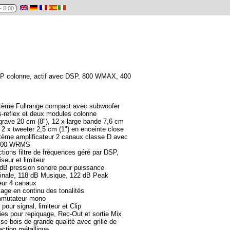
P colonne, actif avec DSP, 800 WMAX, 400
tème Fullrange compact avec subwoofer
-reflex et deux modules colonne
grave 20 cm (8"), 12 x large bande 7,6 cm
, 2 x tweeter 2,5 cm (1") en enceinte close
ème amplificateur 2 canaux classe D avec
200 WRMS
tions filtre de fréquences géré par DSP,
iseur et limiteur
dB pression sonore pour puissance
inale, 118 dB Musique, 122 dB Peak
eur 4 canaux
age en continu des tonalités
mutateur mono
pour signal, limiteur et Clip
ies pour repiquage, Rec-Out et sortie Mix
se bois de grande qualité avec grille de
ection métallique