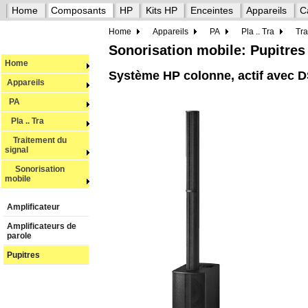
Home
Composants
HP
Kits HP
Enceintes
Appareils
C
Home
Appareils
PA
Pla .. Tra
Tra
Sonorisation mobile: Pupitres
Home
Système HP colonne, actif avec
Appareils
PA
Pla .. Tra
Traitement du
signal
Sonorisation
mobile
Amplificateur
Amplificateurs de
parole
Pupitres