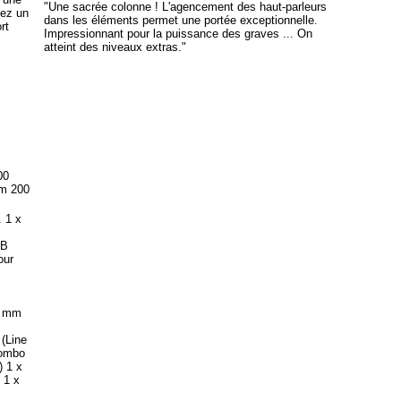
"Une sacrée colonne ! L'agencement des haut-parleurs
hez un
dans les éléments permet une portée exceptionnelle.
rt
Impressionnant pour la puissance des graves ... On
atteint des niveaux extras."
00
um 200
. 1 x
dB
our
0 mm
(Line
combo
 1 x
 1 x