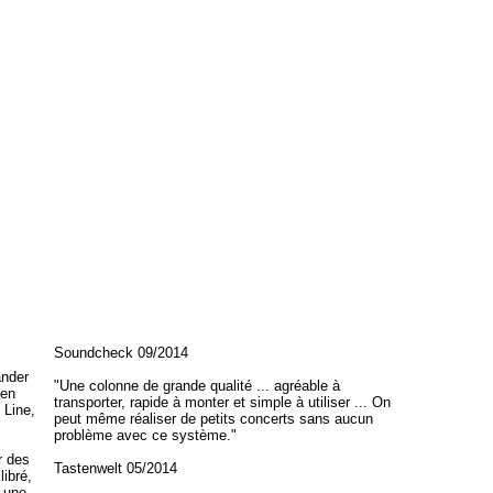
Soundcheck 09/2014
ander
"Une colonne de grande qualité ... agréable à
ien
transporter, rapide à monter et simple à utiliser ... On
 Line,
peut même réaliser de petits concerts sans aucun
problème avec ce système."
r des
Tastenwelt 05/2014
libré,
z une