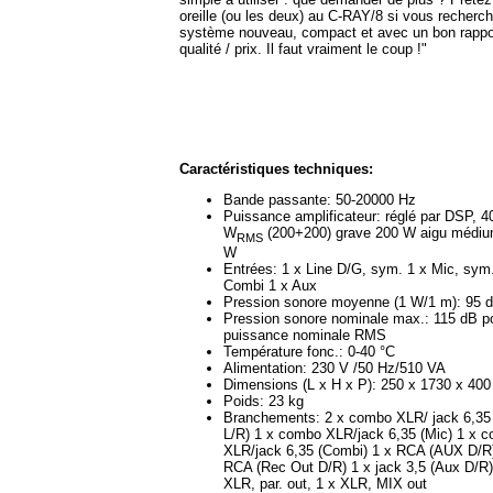
oreille (ou les deux) au C-RAY/8 si vous recherc
système nouveau, compact et avec un bon rappo
qualité / prix. Il faut vraiment le coup !"
Caractéristiques techniques:
Bande passante: 50-20000 Hz
Puissance amplificateur: réglé par DSP, 4
W
(200+200) grave 200 W aigu médi
RMS
W
Entrées: 1 x Line D/G, sym. 1 x Mic, sym
Combi 1 x Aux
Pression sonore moyenne (1 W/1 m): 95 
Pression sonore nominale max.: 115 dB p
puissance nominale RMS
Température fonc.: 0-40 °C
Alimentation: 230 V /50 Hz/510 VA
Dimensions (L x H x P): 250 x 1730 x 40
Poids: 23 kg
Branchements: 2 x combo XLR/ jack 6,35 
L/R) 1 x combo XLR/jack 6,35 (Mic) 1 x 
XLR/jack 6,35 (Combi) 1 x RCA (AUX D/R)
RCA (Rec Out D/R) 1 x jack 3,5 (Aux D/R)
XLR, par. out, 1 x XLR, MIX out