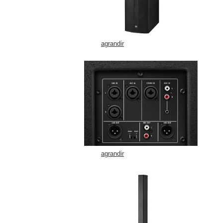
agrandir
agrandir