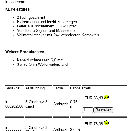
in Leerrohre.
KEY-Features
2-fach geschirmt
Extrem dünn und leicht zu verlegen
Leiter aus hochreinem OFC-Kupfer
Versilberte Signal- und Masseleiter
Vollmetallstecker mit 24k vergoldeten Kontakten
Weitere Produktdaten
Kabeldurchmesser: 6,0 mm
3 x 75 Ohm Wellenwiderstand
Best.-Nr
Ausführung
Farbe
Länge
Preis
EUR 36,43
in-
3 Cinch <> 3
0,75
Anthrazit
006202007
Cinch
m
EUR 73,08
in-
3 Cinch <> 3
Anthrazit
3,0 m