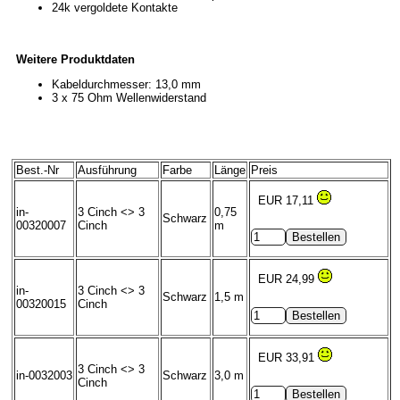
24k vergoldete Kontakte
Weitere Produktdaten
Kabeldurchmesser: 13,0 mm
3 x 75 Ohm Wellenwiderstand
Best.-Nr
Ausführung
Farbe
Länge
Preis
EUR 17,11
in-
3 Cinch <> 3
0,75
Schwarz
00320007
Cinch
m
EUR 24,99
in-
3 Cinch <> 3
Schwarz
1,5 m
00320015
Cinch
EUR 33,91
3 Cinch <> 3
in-0032003
Schwarz
3,0 m
Cinch