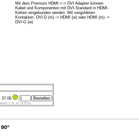
Mit dem Premium HDMI <-> DVI Adapter können
Kabel und Komponenten mit DVI-Standard in HDMI-
Ketten eingebunden werden. Mit vergoldeten
Kontakten. DVI-D (m) -> HDMI (w) oder HDMI (m) ->
DVI-G (w).
 37,06
MwSt: € 31.14 / $ 35.81
90°