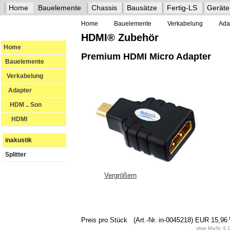
Home
Bauelemente
Chassis
Bausätze
Fertig-LS
Geräte
Home
Bauelemente
Verkabelung
Ada
HDMI® Zubehör
Home
Premium HDMI Micro Adapter
Bauelemente
Verkabelung
Adapter
HDM .. Son
HDMI
inakustik
Splitter
Vergrößern
Preis pro Stück
(Art.-Nr. in-0045218)
EUR 15,96
ohne MwSt: € 1