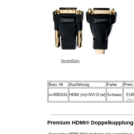
Vergrößern
Best.-Nr
Ausführung
Farbe
Preis
in-0083241
HDMI (m)>DVI-D (w)
Schwarz
EUR
ohne 
Premium HDMI® Doppelkupplung 