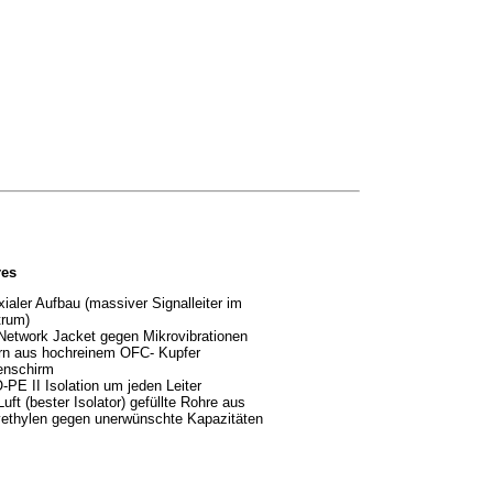
res
ialer Aufbau (massiver Signalleiter im
trum)
etwork Jacket gegen Mikrovibrationen
rn aus hochreinem OFC- Kupfer
enschirm
PE II Isolation um jeden Leiter
Luft (bester Isolator) gefüllte Rohre aus
yethylen gegen unerwünschte Kapazitäten