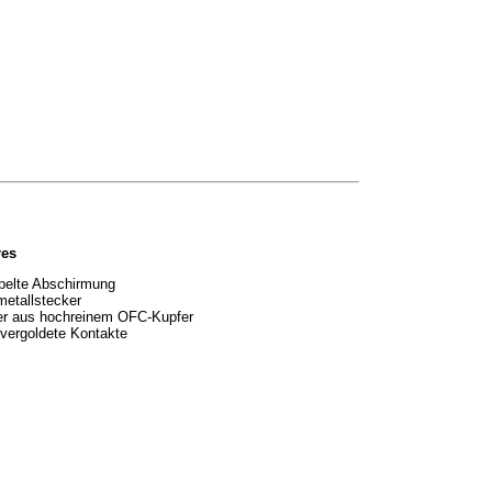
res
pelte Abschirmung
metallstecker
ter aus hochreinem OFC-Kupfer
vergoldete Kontakte