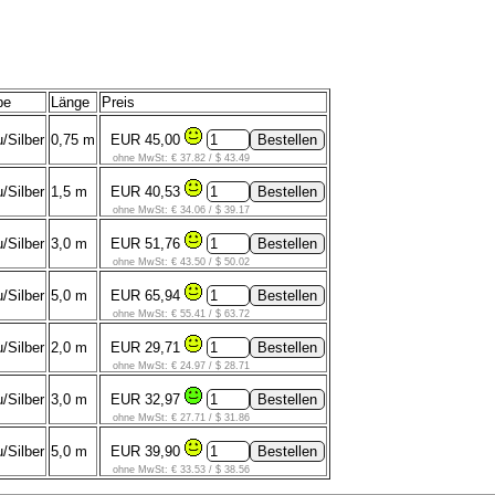
be
Länge
Preis
/Silber
0,75 m
EUR 45,00
ohne MwSt: € 37.82 / $ 43.49
/Silber
1,5 m
EUR 40,53
ohne MwSt: € 34.06 / $ 39.17
/Silber
3,0 m
EUR 51,76
ohne MwSt: € 43.50 / $ 50.02
/Silber
5,0 m
EUR 65,94
ohne MwSt: € 55.41 / $ 63.72
/Silber
2,0 m
EUR 29,71
ohne MwSt: € 24.97 / $ 28.71
/Silber
3,0 m
EUR 32,97
ohne MwSt: € 27.71 / $ 31.86
/Silber
5,0 m
EUR 39,90
ohne MwSt: € 33.53 / $ 38.56