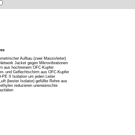
res
etrischer Aufbau (zwei Massivleiter)
etwork Jacket gegen Mikrovibrationen
rn aus hochreinem OFC-Kupfer
en- und Geflechtschirm aus OFC-Kupfer
PE II Isolation um jeden Leiter
Luft (bester Isolator) gefüllte Rohre aus
ethylen reduzieren unerwünschte
azitäten