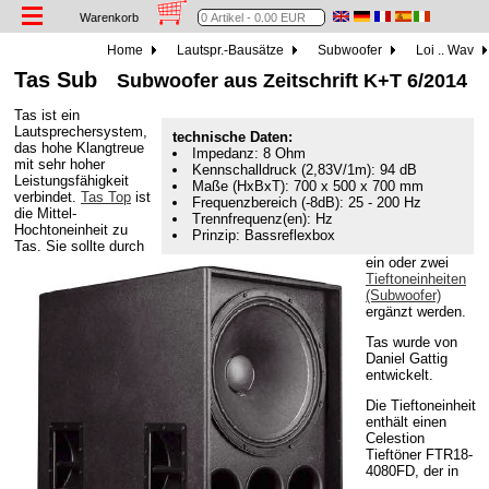
Warenkorb
Home
Lautspr.-Bausätze
Subwoofer
Loi .. Wav
Tas Sub
Subwoofer aus Zeitschrift K+T 6/2014
Tas ist ein
Lautsprechersystem,
technische Daten:
das hohe Klangtreue
Impedanz: 8 Ohm
mit sehr hoher
Kennschalldruck (2,83V/1m): 94 dB
Leistungsfähigkeit
Maße (HxBxT): 700 x 500 x 700 mm
verbindet.
Tas Top
ist
Frequenzbereich (-8dB): 25 - 200 Hz
die Mittel-
Trennfrequenz(en): Hz
Hochtoneinheit zu
Prinzip: Bassreflexbox
Tas. Sie sollte durch
ein oder zwei
Tieftoneinheiten
(Subwoofer)
ergänzt werden.
Tas wurde von
Daniel Gattig
entwickelt.
Die Tieftoneinheit
enthält einen
Celestion
Tieftöner FTR18-
4080FD, der in