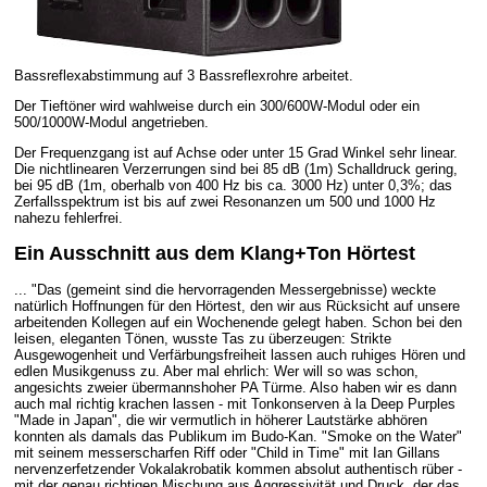
Bassreflexabstimmung auf 3 Bassreflexrohre arbeitet.
Der Tieftöner wird wahlweise durch ein 300/600W-Modul oder ein
500/1000W-Modul angetrieben.
Der Frequenzgang ist auf Achse oder unter 15 Grad Winkel sehr linear.
Die nichtlinearen Verzerrungen sind bei 85 dB (1m) Schalldruck gering,
bei 95 dB (1m, oberhalb von 400 Hz bis ca. 3000 Hz) unter 0,3%; das
Zerfallsspektrum ist bis auf zwei Resonanzen um 500 und 1000 Hz
nahezu fehlerfrei.
Ein Ausschnitt aus dem Klang+Ton Hörtest
... "Das (gemeint sind die hervorragenden Messergebnisse) weckte
natürlich Hoffnungen für den Hörtest, den wir aus Rücksicht auf unsere
arbeitenden Kollegen auf ein Wochenende gelegt haben. Schon bei den
leisen, eleganten Tönen, wusste Tas zu überzeugen: Strikte
Ausgewogenheit und Verfärbungsfreiheit lassen auch ruhiges Hören und
edlen Musikgenuss zu. Aber mal ehrlich: Wer will so was schon,
angesichts zweier übermannshoher PA Türme. Also haben wir es dann
auch mal richtig krachen lassen - mit Tonkonserven à la Deep Purples
"Made in Japan", die wir vermutlich in höherer Lautstärke abhören
konnten als damals das Publikum im Budo-Kan. "Smoke on the Water"
mit seinem messerscharfen Riff oder "Child in Time" mit Ian Gillans
nervenzerfetzender Vokalakrobatik kommen absolut authentisch rüber -
mit der genau richtigen Mischung aus Aggressivität und Druck, der das