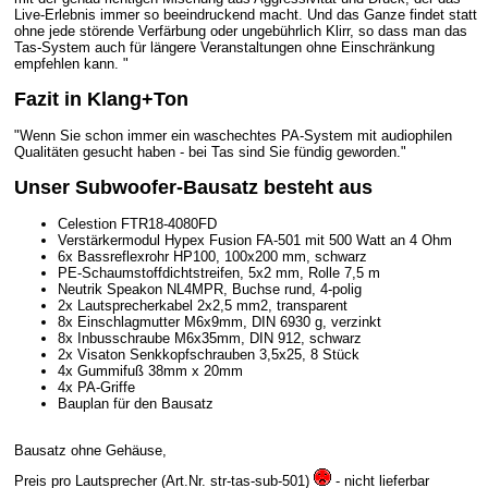
Live-Erlebnis immer so beeindruckend macht. Und das Ganze findet statt
ohne jede störende Verfärbung oder ungebührlich Klirr, so dass man das
Tas-System auch für längere Veranstaltungen ohne Einschränkung
empfehlen kann. "
Fazit in Klang+Ton
"Wenn Sie schon immer ein waschechtes PA-System mit audiophilen
Qualitäten gesucht haben - bei Tas sind Sie fündig geworden."
Unser Subwoofer-Bausatz besteht aus
Celestion FTR18-4080FD
Verstärkermodul Hypex Fusion FA-501 mit 500 Watt an 4 Ohm
6x Bassreflexrohr HP100, 100x200 mm, schwarz
PE-Schaumstoffdichtstreifen, 5x2 mm, Rolle 7,5 m
Neutrik Speakon NL4MPR, Buchse rund, 4-polig
2x Lautsprecherkabel 2x2,5 mm2, transparent
8x Einschlagmutter M6x9mm, DIN 6930 g, verzinkt
8x Inbusschraube M6x35mm, DIN 912, schwarz
2x Visaton Senkkopfschrauben 3,5x25, 8 Stück
4x Gummifuß 38mm x 20mm
4x PA-Griffe
Bauplan für den Bausatz
Bausatz ohne Gehäuse,
Preis pro Lautsprecher (Art.Nr. str-tas-sub-501)
- nicht lieferbar