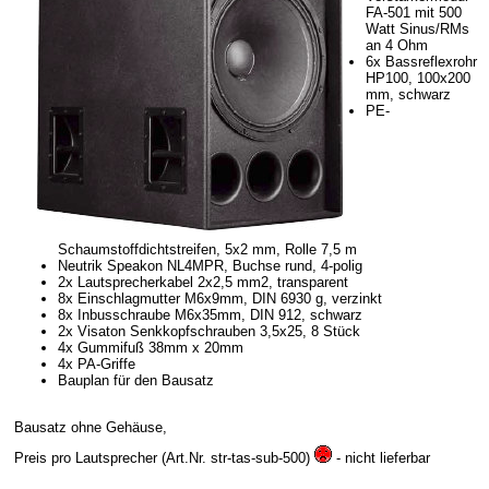
FA-501 mit 500
Watt Sinus/RMs
an 4 Ohm
6x Bassreflexrohr
HP100, 100x200
mm, schwarz
PE-
Schaumstoffdichtstreifen, 5x2 mm, Rolle 7,5 m
Neutrik Speakon NL4MPR, Buchse rund, 4-polig
2x Lautsprecherkabel 2x2,5 mm2, transparent
8x Einschlagmutter M6x9mm, DIN 6930 g, verzinkt
8x Inbusschraube M6x35mm, DIN 912, schwarz
2x Visaton Senkkopfschrauben 3,5x25, 8 Stück
4x Gummifuß 38mm x 20mm
4x PA-Griffe
Bauplan für den Bausatz
Bausatz ohne Gehäuse,
Preis pro Lautsprecher (Art.Nr. str-tas-sub-500)
- nicht lieferbar