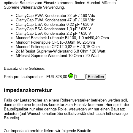
optimale Bauteile zum Einsatz kommen, finden Mundorf MResits
Supreme Widerstände Verwendung.
ClarityCap PWA Kondensator 22 μF / 160 Vdc
ClarityCap PWA Kondensator 47 μF / 160 Vdc
ClarityCap ESA Kondensator 0,22 μF / 630 V
ClarityCap ESA Kondensator 1,0 μF / 630 V
ClarityCap ESA Kondensator 2,2 μF / 630 V
Mundorf Backlack-Luftspule BL100, 1,0 mH/0,49 Ohm
Mundorf Folienspule CFC16-0,68mH/0,26Ohm
Mundorf Folienspule CFC12 0,82 mH / 0,15 Ohm
2x MResist Supreme-Widerstand 6,8 Ohm / 20 Watt
MResist Supreme-Widerstand 10 Ohm / 20 Watt
Bausatz ohne Gehäuse,
Preis pro Lautsprecher
EUR 828,00
Impedanzkorrektur
Falls der Lautsprecher an einem Röhrenverstärker betrieben werden soll,
dann sollte eine Impedanzkorrektur zum Einsatz kommen. Hier spielt die
Bauteilqualität nur eine geringe Rolle, weswegen wir nur einen Bausatz
anbieten (auf Wunsch erhalten Sie selbstverständlich auch höherwertige
Bauteile).
Zur Impedanzkorrektur liefern wir folgende Bauteile: