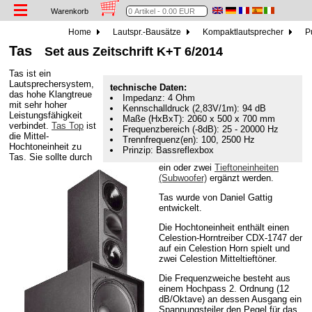
Warenkorb
Home
Lautspr.-Bausätze
Kompaktlautsprecher
Pu
Tas
Set aus Zeitschrift K+T 6/2014
Tas ist ein
Lautsprechersystem,
technische Daten:
das hohe Klangtreue
Impedanz: 4 Ohm
mit sehr hoher
Kennschalldruck (2,83V/1m): 94 dB
Leistungsfähigkeit
Maße (HxBxT): 2060 x 500 x 700 mm
verbindet.
Tas Top
ist
Frequenzbereich (-8dB): 25 - 20000 Hz
die Mittel-
Trennfrequenz(en): 100, 2500 Hz
Hochtoneinheit zu
Prinzip: Bassreflexbox
Tas. Sie sollte durch
ein oder zwei
Tieftoneinheiten
(Subwoofer)
ergänzt werden.
Tas wurde von Daniel Gattig
entwickelt.
Die Hochtoneinheit enthält einen
Celestion-Horntreiber CDX-1747 der
auf ein Celestion Horn spielt und
zwei Celestion Mitteltieftöner.
Die Frequenzweiche besteht aus
einem Hochpass 2. Ordnung (12
dB/Oktave) an dessen Ausgang ein
Spannungsteiler den Pegel für das