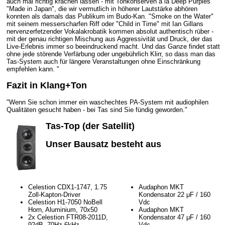
auch mal richtig krachen lassen - mit Tonkonserven à la Deep Purples
"Made in Japan", die wir vermutlich in höherer Lautstärke abhören
konnten als damals das Publikum im Budo-Kan. "Smoke on the Water"
mit seinem messerscharfen Riff oder "Child in Time" mit Ian Gillans
nervenzerfetzender Vokalakrobatik kommen absolut authentisch rüber -
mit der genau richtigen Mischung aus Aggressivität und Druck, der das
Live-Erlebnis immer so beeindruckend macht. Und das Ganze findet statt
ohne jede störende Verfärbung oder ungebührlich Klirr, so dass man das
Tas-System auch für längere Veranstaltungen ohne Einschränkung
empfehlen kann. "
Fazit in Klang+Ton
"Wenn Sie schon immer ein waschechtes PA-System mit audiophilen
Qualitäten gesucht haben - bei Tas sind Sie fündig geworden."
Tas-Top (der Satellit)
Unser Bausatz besteht aus
Celestion CDX1-1747, 1.75
Audaphon MKT
Zoll-Kapton-Driver
Kondensator 22 μF / 160
Celestion H1-7050 NoBell
Vdc
Horn, Aluminium, 70x50
Audaphon MKT
2x Celestion FTR08-2011D,
Kondensator 47 μF / 160
92dB, 70Hz-6kHz
Vdc