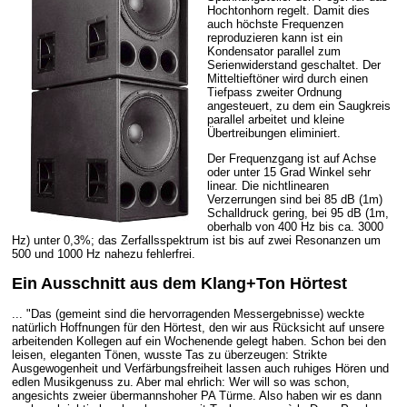
Hochtonhorn regelt. Damit dies
auch höchste Frequenzen
reproduzieren kann ist ein
Kondensator parallel zum
Serienwiderstand geschaltet. Der
Mitteltieftöner wird durch einen
Tiefpass zweiter Ordnung
angesteuert, zu dem ein Saugkreis
parallel arbeitet und kleine
Übertreibungen eliminiert.
Der Frequenzgang ist auf Achse
oder unter 15 Grad Winkel sehr
linear. Die nichtlinearen
Verzerrungen sind bei 85 dB (1m)
Schalldruck gering, bei 95 dB (1m,
oberhalb von 400 Hz bis ca. 3000
Hz) unter 0,3%; das Zerfallsspektrum ist bis auf zwei Resonanzen um
500 und 1000 Hz nahezu fehlerfrei.
Ein Ausschnitt aus dem Klang+Ton Hörtest
... "Das (gemeint sind die hervorragenden Messergebnisse) weckte
natürlich Hoffnungen für den Hörtest, den wir aus Rücksicht auf unsere
arbeitenden Kollegen auf ein Wochenende gelegt haben. Schon bei den
leisen, eleganten Tönen, wusste Tas zu überzeugen: Strikte
Ausgewogenheit und Verfärbungsfreiheit lassen auch ruhiges Hören und
edlen Musikgenuss zu. Aber mal ehrlich: Wer will so was schon,
angesichts zweier übermannshoher PA Türme. Also haben wir es dann