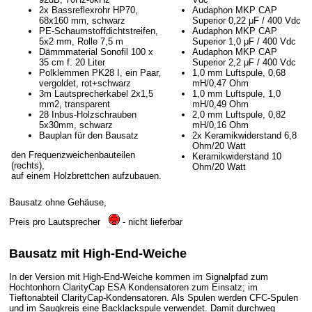
2x Bassreflexrohr HP70,
Audaphon MKP CAP
68x160 mm, schwarz
Superior 0,22 μF / 400 Vdc
PE-Schaumstoffdichtstreifen,
Audaphon MKP CAP
5x2 mm, Rolle 7,5 m
Superior 1,0 μF / 400 Vdc
Dämmmaterial Sonofil 100 x
Audaphon MKP CAP
35 cm f. 20 Liter
Superior 2,2 μF / 400 Vdc
Polklemmen PK28 I, ein Paar,
1,0 mm Luftspule, 0,68
vergoldet, rot+schwarz
mH/0,47 Ohm
3m Lautsprecherkabel 2x1,5
1,0 mm Luftspule, 1,0
mm2, transparent
mH/0,49 Ohm
28 Inbus-Holzschrauben
2,0 mm Luftspule, 0,82
5x30mm, schwarz
mH/0,16 Ohm
Bauplan für den Bausatz
2x Keramikwiderstand 6,8
Ohm/20 Watt
den Frequenzweichenbauteilen
Keramikwiderstand 10
(rechts),
Ohm/20 Watt
auf einem Holzbrettchen aufzubauen.
Bausatz ohne Gehäuse,
Preis pro Lautsprecher
- nicht lieferbar
Bausatz mit High-End-Weiche
In der Version mit High-End-Weiche kommen im Signalpfad zum
Hochtonhorn ClarityCap ESA Kondensatoren zum Einsatz; im
Tieftonabteil ClarityCap-Kondensatoren. Als Spulen werden CFC-Spulen
und im Saugkreis eine Backlackspule verwendet. Damit durchweg