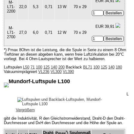
EUR 34,91
M-
L71-
22,0
5,3
0,71
13 W
70 x 29
2200
EUR 39,91
M-
L71-
27,0
6,0
0,71
12 W
70 x 29
2700
*) Pmax 8Ohm ist die Leistung, die die Spule in Serie zu einem 8 Ohm
Tieftöner an diesen abgeben kann, wenn freie Luftzirkulation bei 20°C
vorliegt. Bei 4 Ohm-Lautsprecher ist der Wert zu halbieren.
Luftspulen
L50
71
100
125
140
200
Backlack
BL71
100
125
140
180
Vakuumimprägniert
VL236
VL300
VL390
Mundorf-Luftspule L100
L
Vergrößern
gibt die Induktivität, R den Gleichstromwiderstand, Draht-D den Draht-
Durchmesser und DxH den Durchmesser und die Höhe der Spule an.
*
Draht-
Spulenmaß
Pmax
)