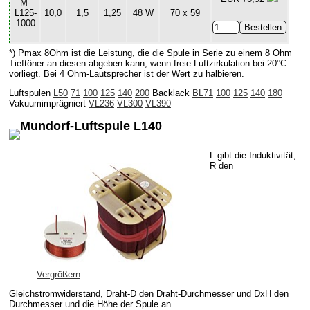
M-
L125-
10,0
1,5
1,25
48 W
70 x 59
1000
*) Pmax 8Ohm ist die Leistung, die die Spule in Serie zu einem 8 Ohm
Tieftöner an diesen abgeben kann, wenn freie Luftzirkulation bei 20°C
vorliegt. Bei 4 Ohm-Lautsprecher ist der Wert zu halbieren.
Luftspulen
L50
71
100
125
140
200
Backlack
BL71
100
125
140
180
Vakuumimprägniert
VL236
VL300
VL390
Mundorf-Luftspule L140
L gibt die Induktivität,
R den
Vergrößern
Gleichstromwiderstand, Draht-D den Draht-Durchmesser und DxH den
Durchmesser und die Höhe der Spule an.