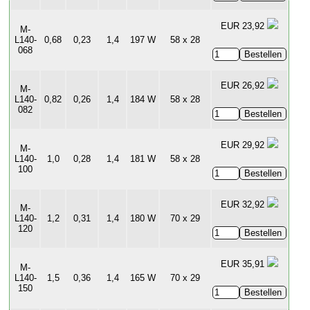
EUR 23,92
M-
L140-
0,68
0,23
1,4
197 W
58 x 28
068
EUR 26,92
M-
L140-
0,82
0,26
1,4
184 W
58 x 28
082
EUR 29,92
M-
L140-
1,0
0,28
1,4
181 W
58 x 28
100
EUR 32,92
M-
L140-
1,2
0,31
1,4
180 W
70 x 29
120
EUR 35,91
M-
L140-
1,5
0,36
1,4
165 W
70 x 29
150