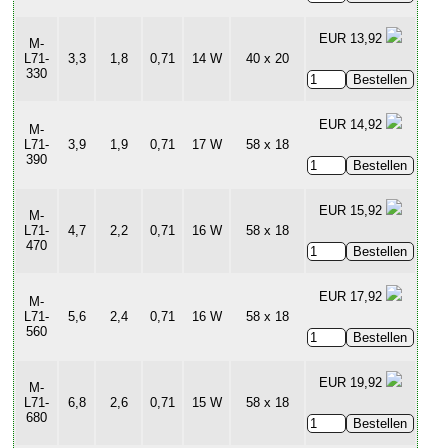
EUR 13,92
M-
L71-
3,3
1,8
0,71
14 W
40 x 20
330
EUR 14,92
M-
L71-
3,9
1,9
0,71
17 W
58 x 18
390
EUR 15,92
M-
L71-
4,7
2,2
0,71
16 W
58 x 18
470
EUR 17,92
M-
L71-
5,6
2,4
0,71
16 W
58 x 18
560
EUR 19,92
M-
L71-
6,8
2,6
0,71
15 W
58 x 18
680