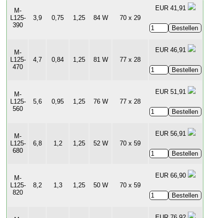
EUR 41,91
M-
L125-
3,9
0,75
1,25
84 W
70 x 29
390
EUR 46,91
M-
L125-
4,7
0,84
1,25
81 W
77 x 28
470
EUR 51,91
M-
L125-
5,6
0,95
1,25
76 W
77 x 28
560
EUR 56,91
M-
L125-
6,8
1,2
1,25
52 W
70 x 59
680
EUR 66,90
M-
L125-
8,2
1,3
1,25
50 W
70 x 59
820
EUR 76,92