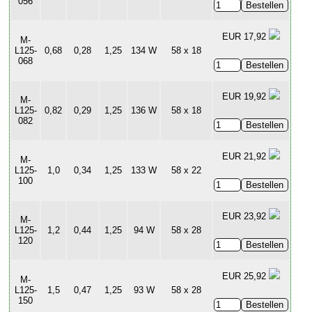
056
EUR 17,92
M-
L125-
0,68
0,28
1,25
134 W
58 x 18
068
EUR 19,92
M-
L125-
0,82
0,29
1,25
136 W
58 x 18
082
EUR 21,92
M-
L125-
1,0
0,34
1,25
133 W
58 x 22
100
EUR 23,92
M-
L125-
1,2
0,44
1,25
94 W
58 x 28
120
EUR 25,92
M-
L125-
1,5
0,47
1,25
93 W
58 x 28
150