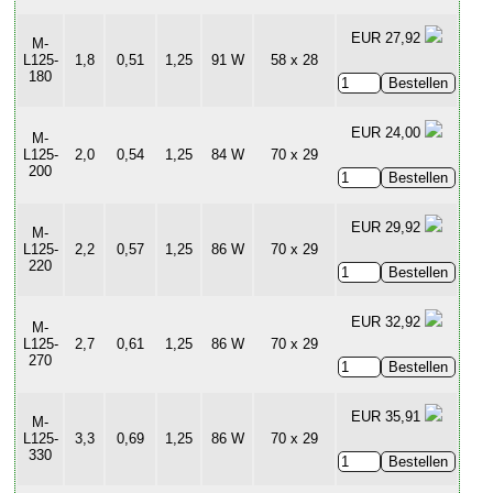
EUR 27,92
M-
L125-
1,8
0,51
1,25
91 W
58 x 28
180
EUR 24,00
M-
L125-
2,0
0,54
1,25
84 W
70 x 29
200
EUR 29,92
M-
L125-
2,2
0,57
1,25
86 W
70 x 29
220
EUR 32,92
M-
L125-
2,7
0,61
1,25
86 W
70 x 29
270
EUR 35,91
M-
L125-
3,3
0,69
1,25
86 W
70 x 29
330