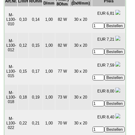
Art.Nr.
L/mH
R/Ohm
Preis
D/mm
(DxH/mm)
8Ohm
EUR 6,81
M-
L100-
0,10
0,14
1,00
82 W
30 x 20
010
EUR 7,21
M-
L100-
0,12
0,15
1,00
82 W
30 x 20
012
EUR 7,59
M-
L100-
0,15
0,17
1,00
77 W
30 x 20
015
EUR 8,00
M-
L100-
0,18
0,19
1,00
73 W
30 x 20
018
EUR 8,40
M-
L100-
0,22
0,21
1,00
70 W
30 x 20
022