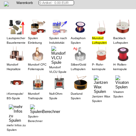
Warenkorb
Lautsprecher
Spulen
Spulen nach
Audaphon
Mundorf
Backlack
Bauelemente
Einleitung
Induktivität
Spulen
Luftspulen
Luftspulen
Mundorf
Mundorf CFC
Silber/Gold
P- Rohr-
H- Rollen-
Mundorf
Heptalitze
Folienspule
Luftspulen
kernspule
kernspule
VLCU Spule
Visaton
i-Kernspule/
Mundorf
Null-Ohm-
Duelund
Jantzen Wax
Spulen
BS-Spule
Trafospule
Spule
Spulen
Spulen
Spulen-
Berechner
mehr Infos zu
Spulen