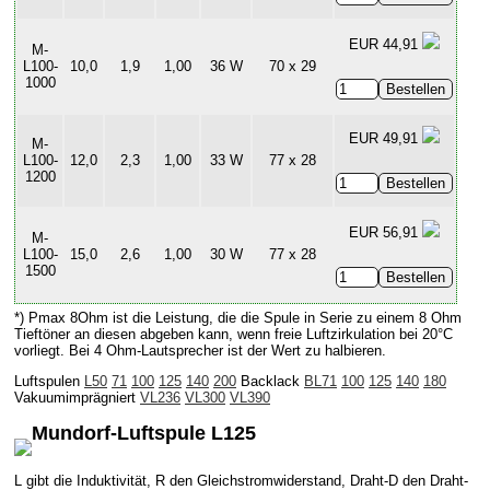
EUR 44,91
M-
L100-
10,0
1,9
1,00
36 W
70 x 29
1000
EUR 49,91
M-
L100-
12,0
2,3
1,00
33 W
77 x 28
1200
EUR 56,91
M-
L100-
15,0
2,6
1,00
30 W
77 x 28
1500
*) Pmax 8Ohm ist die Leistung, die die Spule in Serie zu einem 8 Ohm
Tieftöner an diesen abgeben kann, wenn freie Luftzirkulation bei 20°C
vorliegt. Bei 4 Ohm-Lautsprecher ist der Wert zu halbieren.
Luftspulen
L50
71
100
125
140
200
Backlack
BL71
100
125
140
180
Vakuumimprägniert
VL236
VL300
VL390
Mundorf-Luftspule L125
L gibt die Induktivität, R den Gleichstromwiderstand, Draht-D den Draht-