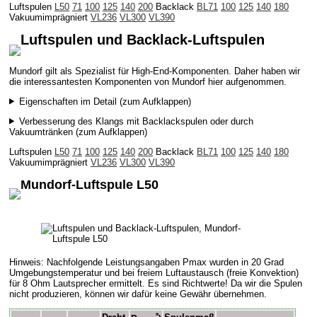
Luftspulen
L50
71
100
125
140
200
Backlack
BL71
100
125
140
180
Vakuumimprägniert
VL236
VL300
VL390
Luftspulen und Backlack-Luftspulen
Mundorf gilt als Spezialist für High-End-Komponenten. Daher haben wir
die interessantesten Komponenten von Mundorf hier aufgenommen.
Eigenschaften im Detail (zum Aufklappen)
Verbesserung des Klangs mit Backlackspulen oder durch
Vakuumtränken (zum Aufklappen)
Luftspulen
L50
71
100
125
140
200
Backlack
BL71
100
125
140
180
Vakuumimprägniert
VL236
VL300
VL390
Mundorf-Luftspule L50
Hinweis: Nachfolgende Leistungsangaben Pmax wurden in 20 Grad
Umgebungstemperatur und bei freiem Luftaustausch (freie Konvektion)
für 8 Ohm Lautsprecher ermittelt. Es sind Richtwerte! Da wir die Spulen
nicht produzieren, können wir dafür keine Gewähr übernehmen.
*