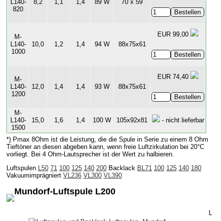
L140-
8,2
1,1
1,4
89 W
70 x 59
820
EUR 99,00
M-
L140-
10,0
1,2
1,4
94 W
88x75x61
1000
EUR 74,40
M-
L140-
12,0
1,4
1,4
93 W
88x75x61
1200
M-
L140-
15,0
1,6
1,4
100 W
105x92x81
- nicht lieferbar
1500
*) Pmax 8Ohm ist die Leistung, die die Spule in Serie zu einem 8 Ohm
Tieftöner an diesen abgeben kann, wenn freie Luftzirkulation bei 20°C
vorliegt. Bei 4 Ohm-Lautsprecher ist der Wert zu halbieren.
Luftspulen
L50
71
100
125
140
200
Backlack
BL71
100
125
140
180
Vakuumimprägniert
VL236
VL300
VL390
Mundorf-Luftspule L200
L