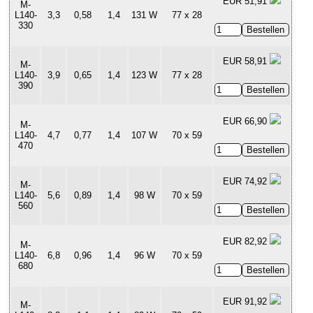
EUR 51,91
M-
L140-
3,3
0,58
1,4
131 W
77 x 28
330
EUR 58,91
M-
L140-
3,9
0,65
1,4
123 W
77 x 28
390
EUR 66,90
M-
L140-
4,7
0,77
1,4
107 W
70 x 59
470
EUR 74,92
M-
L140-
5,6
0,89
1,4
98 W
70 x 59
560
EUR 82,92
M-
L140-
6,8
0,96
1,4
96 W
70 x 59
680
EUR 91,92
M-