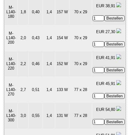
EUR 38,91
M-
L140-
1,8
0,40
1,4
157 W
70 x 29
180
EUR 27,30
M-
L140-
2,0
0,43
1,4
154 W
70 x 29
200
EUR 41,91
M-
L140-
2,2
0,46
1,4
152 W
70 x 29
220
EUR 45,91
M-
L140-
2,7
0,51
1,4
133 W
77 x 28
270
EUR 54,80
M-
L140-
3,0
0,55
1,4
131 W
77 x 28
300