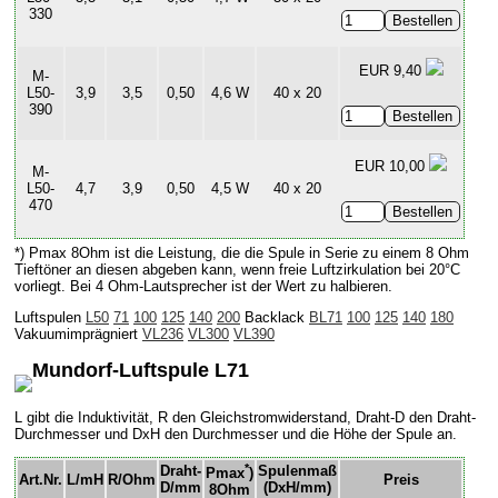
330
EUR 9,40
M-
L50-
3,9
3,5
0,50
4,6 W
40 x 20
390
EUR 10,00
M-
L50-
4,7
3,9
0,50
4,5 W
40 x 20
470
*) Pmax 8Ohm ist die Leistung, die die Spule in Serie zu einem 8 Ohm
Tieftöner an diesen abgeben kann, wenn freie Luftzirkulation bei 20°C
vorliegt. Bei 4 Ohm-Lautsprecher ist der Wert zu halbieren.
Luftspulen
L50
71
100
125
140
200
Backlack
BL71
100
125
140
180
Vakuumimprägniert
VL236
VL300
VL390
Mundorf-Luftspule L71
L gibt die Induktivität, R den Gleichstromwiderstand, Draht-D den Draht-
Durchmesser und DxH den Durchmesser und die Höhe der Spule an.
*
Draht-
Spulenmaß
Pmax
)
Art.Nr.
L/mH
R/Ohm
Preis
D/mm
(DxH/mm)
8Ohm