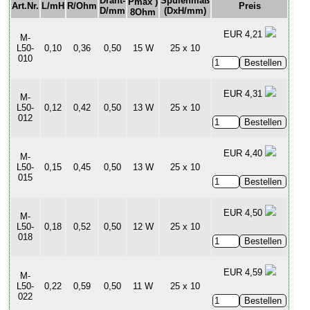
Draht-
Spulenmaß
Pmax
)
Art.Nr.
L/mH
R/Ohm
Preis
D/mm
(DxH/mm)
8Ohm
EUR 4,21
M-
L50-
0,10
0,36
0,50
15 W
25 x 10
010
EUR 4,31
M-
L50-
0,12
0,42
0,50
13 W
25 x 10
012
EUR 4,40
M-
L50-
0,15
0,45
0,50
13 W
25 x 10
015
EUR 4,50
M-
L50-
0,18
0,52
0,50
12 W
25 x 10
018
EUR 4,59
M-
L50-
0,22
0,59
0,50
11 W
25 x 10
022