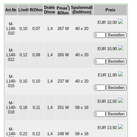
*
Draht-
Spulenmaß
Pmax
)
Art.Nr.
L/mH
R/Ohm
Preis
D/mm
(DxH/mm)
8Ohm
EUR 10,00
M-
L140-
0,10
0,07
1,4
267 W
40 x 20
010
EUR 10,90
M-
L140-
0,12
0,08
1,4
265 W
40 x 20
012
EUR 11,90
M-
L140-
0,15
0,10
1,4
237 W
40 x 20
015
EUR 12,92
M-
L140-
0,18
0,11
1,4
251 W
58 x 18
018
EUR 13,92
M-
L140-
0,22
0,12
1,4
248 W
58 x 18