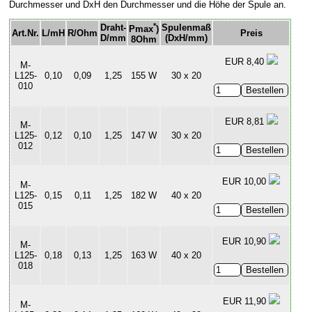
Durchmesser und DxH den Durchmesser und die Höhe der Spule an.
*
Draht-
Spulenmaß
Pmax
)
Art.Nr.
L/mH
R/Ohm
Preis
D/mm
(DxH/mm)
8Ohm
EUR 8,40
M-
L125-
0,10
0,09
1,25
155 W
30 x 20
010
EUR 8,81
M-
L125-
0,12
0,10
1,25
147 W
30 x 20
012
EUR 10,00
M-
L125-
0,15
0,11
1,25
182 W
40 x 20
015
EUR 10,90
M-
L125-
0,18
0,13
1,25
163 W
40 x 20
018
EUR 11,90
M-