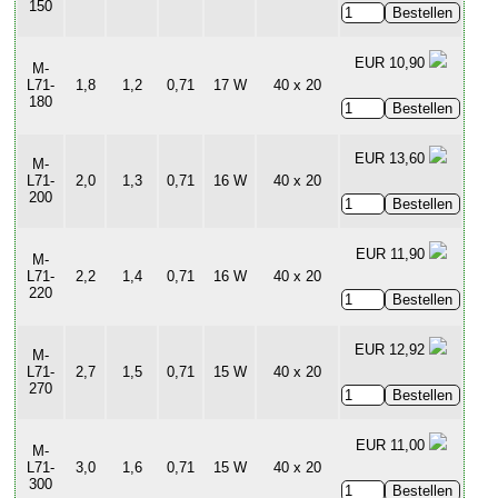
150
EUR 10,90
M-
L71-
1,8
1,2
0,71
17 W
40 x 20
180
EUR 13,60
M-
L71-
2,0
1,3
0,71
16 W
40 x 20
200
EUR 11,90
M-
L71-
2,2
1,4
0,71
16 W
40 x 20
220
EUR 12,92
M-
L71-
2,7
1,5
0,71
15 W
40 x 20
270
EUR 11,00
M-
L71-
3,0
1,6
0,71
15 W
40 x 20
300