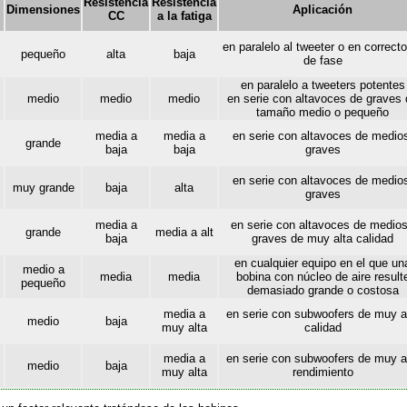
Resistencia
Resistencia
Dimensiones
Aplicación
CC
a la fatiga
en paralelo al tweeter o en correct
pequeño
alta
baja
de fase
en paralelo a tweeters potentes
medio
medio
medio
en serie con altavoces de graves 
tamaño medio o pequeño
media a
media a
en serie con altavoces de medio
grande
baja
baja
graves
en serie con altavoces de medio
muy grande
baja
alta
graves
media a
en serie con altavoces de medios
grande
media a alt
baja
graves de muy alta calidad
en cualquier equipo en el que un
medio a
media
media
bobina con núcleo de aire result
pequeño
demasiado grande o costosa
media a
en serie con subwoofers de muy a
medio
baja
muy alta
calidad
media a
en serie con subwoofers de muy a
medio
baja
muy alta
rendimiento