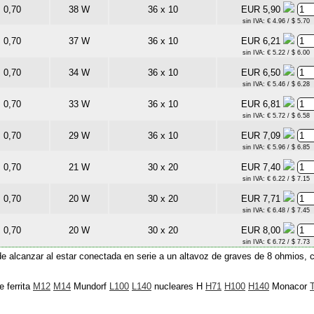
0,70
38 W
36 x 10
EUR 5,90
sin IVA: € 4.96 / $ 5.70
0,70
37 W
36 x 10
EUR 6,21
sin IVA: € 5.22 / $ 6.00
0,70
34 W
36 x 10
EUR 6,50
sin IVA: € 5.46 / $ 6.28
0,70
33 W
36 x 10
EUR 6,81
sin IVA: € 5.72 / $ 6.58
0,70
29 W
36 x 10
EUR 7,09
sin IVA: € 5.96 / $ 6.85
0,70
21 W
30 x 20
EUR 7,40
sin IVA: € 6.22 / $ 7.15
0,70
20 W
30 x 20
EUR 7,71
sin IVA: € 6.48 / $ 7.45
0,70
20 W
30 x 20
EUR 8,00
sin IVA: € 6.72 / $ 7.73
 alcanzar al estar conectada en serie a un altavoz de graves de 8 ohmios, con
 ferrita
M12
M14
Mundorf
L100
L140
nucleares H
H71
H100
H140
Monacor
T