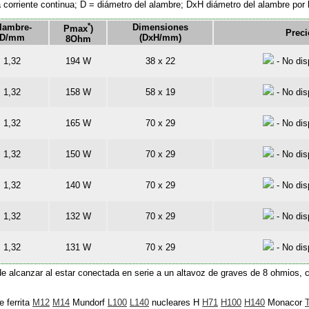
a corriente continua; D = diámetro del alambre; DxH diámetro del alambre por l
*
lambre-
Dimensiones
Pmax
)
Preci
D/mm
(DxH/mm)
8Ohm
1,32
194 W
38 x 22
- No dis
1,32
158 W
58 x 19
- No dis
1,32
165 W
70 x 29
- No dis
1,32
150 W
70 x 29
- No dis
1,32
140 W
70 x 29
- No dis
1,32
132 W
70 x 29
- No dis
1,32
131 W
70 x 29
- No dis
 alcanzar al estar conectada en serie a un altavoz de graves de 8 ohmios, con
 ferrita
M12
M14
Mundorf
L100
L140
nucleares H
H71
H100
H140
Monacor
T