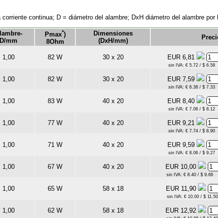
a corriente continua; D = diámetro del alambre; DxH diámetro del alambre por l
*
lambre-
Dimensiones
Pmax
)
Preci
D/mm
(DxH/mm)
8Ohm
1,00
82 W
30 x 20
EUR 6,81
sin IVA: € 5.72 / $ 6.58
1,00
82 W
30 x 20
EUR 7,59
sin IVA: € 6.38 / $ 7.33
1,00
83 W
40 x 20
EUR 8,40
sin IVA: € 7.06 / $ 8.12
1,00
77 W
40 x 20
EUR 9,21
sin IVA: € 7.74 / $ 8.90
1,00
71 W
40 x 20
EUR 9,59
sin IVA: € 8.06 / $ 9.27
1,00
67 W
40 x 20
EUR 10,00
sin IVA: € 8.40 / $ 9.66
1,00
65 W
58 x 18
EUR 11,90
sin IVA: € 10.00 / $ 11.50
1,00
62 W
58 x 18
EUR 12,92