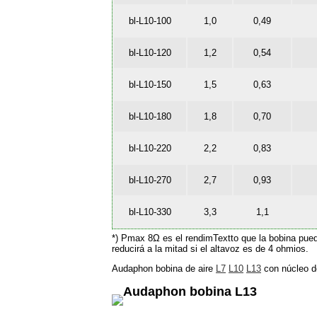
bl-L10-100
1,0
0,49
bl-L10-120
1,2
0,54
bl-L10-150
1,5
0,63
bl-L10-180
1,8
0,70
bl-L10-220
2,2
0,83
bl-L10-270
2,7
0,93
bl-L10-330
3,3
1,1
*) Pmax 8Ω es el rendimTextto que la bobina puede
reducirá a la mitad si el altavoz es de 4 ohmios.
Audaphon bobina de aire
L7
L10
L13
con núcleo de
Audaphon bobina L13