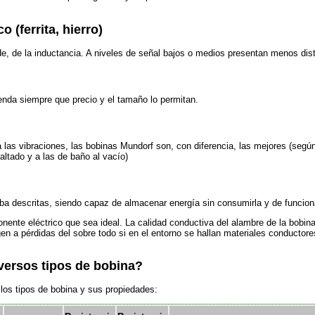
 (ferrita, hierro)
, de la inductancia. A niveles de señal bajos o medios presentan menos dist
nda siempre que precio y el tamaño lo permitan.
las vibraciones, las bobinas Mundorf son, con diferencia, las mejores (según
ltado y a las de baño al vacío)
iba descritas, siendo capaz de almacenar energía sin consumirla y de funcionar
ente eléctrico que sea ideal. La calidad conductiva del alambre de la bobina n
en a pérdidas del sobre todo si en el entorno se hallan materiales conductor
iversos tipos de bobina?
los tipos de bobina y sus propiedades: