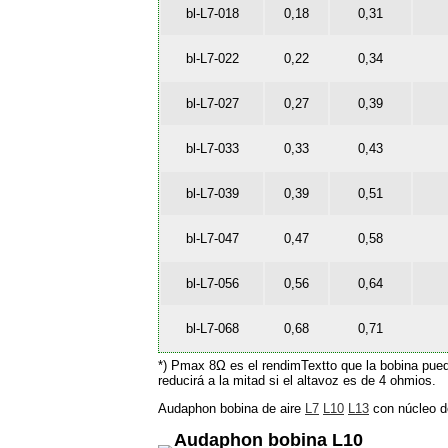
bl-L7-018
0,18
0,31
bl-L7-022
0,22
0,34
bl-L7-027
0,27
0,39
bl-L7-033
0,33
0,43
bl-L7-039
0,39
0,51
bl-L7-047
0,47
0,58
bl-L7-056
0,56
0,64
bl-L7-068
0,68
0,71
*) Pmax 8Ω es el rendimTextto que la bobina puede
reducirá a la mitad si el altavoz es de 4 ohmios.
Audaphon bobina de aire
L7
L10
L13
con núcleo de
Audaphon bobina L10