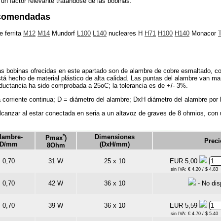
 un factor relevante tratándose de las bobinas.
ecomendadas
 ferrita
M12
M14
Mundorf
L100
L140
nucleares H
H71
H100
H140
Monacor
T
as bobinas ofrecidas en este apartado son de alambre de cobre esmaltado, co
tá hecho de material plástico de alta calidad. Las puntas del alambre van ma
ductancia ha sido comprobada a 25oC; la tolerancia es de +/- 3%.
a corriente continua; D = diámetro del alambre; DxH diámetro del alambre por l
anzar al estar conectada en seria a un altavoz de graves de 8 ohmios, con una
*
lambre-
Dimensiones
Pmax
)
Preci
D/mm
(DxH/mm)
8Ohm
0,70
31 W
25 x 10
EUR 5,00
sin IVA: € 4.20 / $ 4.83
0,70
42 W
36 x 10
- No dis
0,70
39 W
36 x 10
EUR 5,59
sin IVA: € 4.70 / $ 5.40