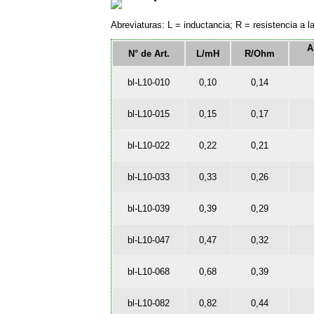
Abreviaturas: L = inductancia; R = resistencia a l
A
N° de Art.
L/mH
R/Ohm
bl-L10-010
0,10
0,14
bl-L10-015
0,15
0,17
bl-L10-022
0,22
0,21
bl-L10-033
0,33
0,26
bl-L10-039
0,39
0,29
bl-L10-047
0,47
0,32
bl-L10-068
0,68
0,39
bl-L10-082
0,82
0,44