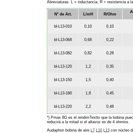
Abreviaturas: L = inductancia; R = resistencia a l
A
N° de Art.
L/mH
R/Ohm
bl-L13-010
0,10
0,10
bl-L13-068
0,68
0,22
bl-L13-082
0,82
0,28
bl-L13-120
1,2
0,35
bl-L13-150
1,5
0,40
bl-L13-180
1,8
0,45
bl-L13-220
2,2
0,48
*) Pmax 8Ω es el rendimTextto que la bobina puede
reducirá a la mitad si el altavoz es de 4 ohmios.
Audaphon bobina de aire
L7
L10
L13
con núcleo de