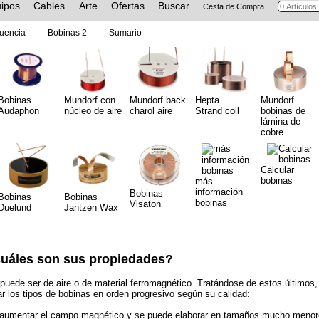
ipos
Cables
Arte
Ofertas
Buscar
Cesta de Compra
cuencia
Bobinas 2
Sumario
Bobinas
Mundorf con
Mundorf back
Hepta
Mundorf
Audaphon
núcleo de aire
charol aire
Strand coil
bobinas de
lámina de
cobre
Calcular
bobinas
más
información
Bobinas
Bobinas
Bobinas
bobinas
Visaton
Duelund
Jantzen Wax
cuáles son sus propiedades?
 puede ser de aire o de material ferromagnético. Tratándose de estos últimos, 
 los tipos de bobinas en orden progresivo según su calidad:
 aumentar el campo magnético y se puede elaborar en tamaños mucho menores