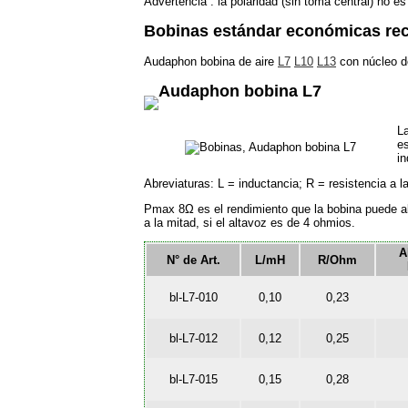
Advertencia : la polaridad (sin toma central) no es
Bobinas estándar económicas r
Audaphon bobina de aire
L7
L10
L13
con núcleo de
Audaphon bobina L7
L
es
in
Abreviaturas: L = inductancia; R = resistencia a l
Pmax 8Ω es el rendimiento que la bobina puede alc
a la mitad, si el altavoz es de 4 ohmios.
A
N° de Art.
L/mH
R/Ohm
bl-L7-010
0,10
0,23
bl-L7-012
0,12
0,25
bl-L7-015
0,15
0,28