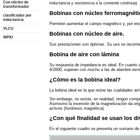
Con núcleo de
inductancia y resistencia a la corriente continua).
transformador
Bobinas con núcleo ferromagnético
clasificadas por
inductancia
Permiten aumentar el campo magnético y, por ende
VLCU
Bobinas con núcleo de aire.
WPIO
Sus prestaciones son óptimas. Su uso se recomie
Bobina de aire con lámina
Su respuesta de impedancia es ideal, En cuanto a 
4/2000, superan con mucho a las de alambre esma
¿Cómo es la bobina ideal?
La bobina ideal es la que reúne las cualidades arr
Sin embargo, no existe, en realidad, ningún compon
Asimismo la inversión de la magnetización da orig
activos (histéresis magnética).
¿Con qué finalidad se usan los d
En el siguiente cuadro se presenta un sumario de 