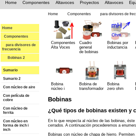
Home
Componentes
Altavoces
Proyectos
Altavoces
Equ
Home
Componentes
para divisores de fre
Home
Componentes
Componentes
Cuadro
Bobinas por
para divisores de
Alta Voces
general
inductancia
frecuencia
de bobinas
Bobinas 2
Sumario
Sumario 2
Bobina
Bobina de
Bobina
Con núcleo de aire
núcleo i
transformador
zero ohm
Con película de
Bobinas
cobre
Con núcleo de
¿Qué tipos de bobinas existen y 
ferrita
En lo que respecta al núcleo de las bobinas, éste
Con núcIeo en
cerrados. A continuación procederemos a enumerar
forma de inch i
inch
Bobinas con núcleo de chapa de hierro. Permiten