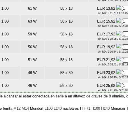
sin IVA: € 10.86 / $ 12.49
1,00
61 W
58 x 18
EUR 13,92
sin IVA: € 11.70 / $ 13.45
1,00
63 W
58 x 18
EUR 15,92
sin IVA: € 13.38 / $ 15.38
1,00
59 W
58 x 18
EUR 17,92
sin IVA: € 15.06 / $ 17.32
1,00
56 W
58 x 18
EUR 19,92
sin IVA: € 16.74 / $ 19.25
1,00
51 W
58 x 18
EUR 21,92
sin IVA: € 18.42 / $ 21.18
1,00
46 W
58 x 30
EUR 23,92
sin IVA: € 20.10 / $ 23.12
1,00
46 W
58 x 30
EUR 25,92
sin IVA: € 21.78 / $ 25.05
 alcanzar al estar conectada en serie a un altavoz de graves de 8 ohmios, con
 ferrita
M12
M14
Mundorf
L100
L140
nucleares H
H71
H100
H140
Monacor
T