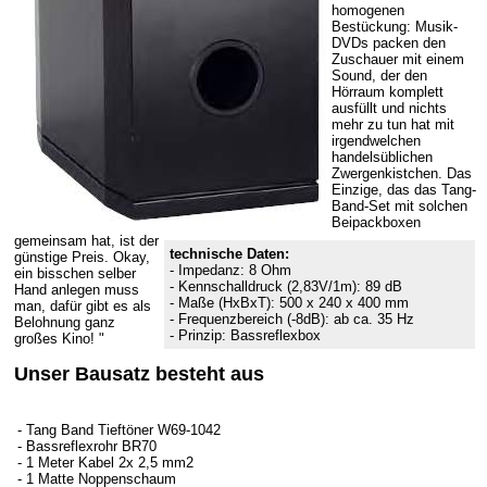
homogenen
Bestückung: Musik-
DVDs packen den
Zuschauer mit einem
Sound, der den
Hörraum komplett
ausfüllt und nichts
mehr zu tun hat mit
irgendwelchen
handelsüblichen
Zwergenkistchen. Das
Einzige, das das Tang-
Band-Set mit solchen
Beipackboxen
gemeinsam hat, ist der
technische Daten:
günstige Preis. Okay,
- Impedanz: 8 Ohm
ein bisschen selber
- Kennschalldruck (2,83V/1m): 89 dB
Hand anlegen muss
- Maße (HxBxT): 500 x 240 x 400 mm
man, dafür gibt es als
- Frequenzbereich (-8dB): ab ca. 35 Hz
Belohnung ganz
- Prinzip: Bassreflexbox
großes Kino! "
Unser Bausatz besteht aus
- Tang Band Tieftöner W69-1042
- Bassreflexrohr BR70
- 1 Meter Kabel 2x 2,5 mm2
- 1 Matte Noppenschaum