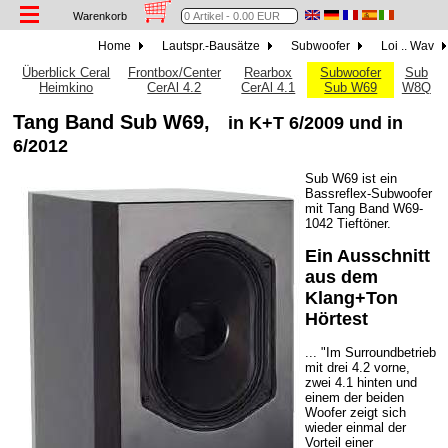
Warenkorb
Home
Lautspr.-Bausätze
Subwoofer
Loi .. Wav
Überblick Ceral
Frontbox/Center
Rearbox
Subwoofer
Sub
Heimkino
CerAl 4.2
CerAl 4.1
Sub W69
W8Q
Tang Band Sub W69,
in K+T 6/2009 und in
6/2012
Sub W69 ist ein
Bassreflex-Subwoofer
mit Tang Band W69-
1042 Tieftöner.
Ein Ausschnitt
aus dem
Klang+Ton
Hörtest
... "Im Surroundbetrieb
mit drei 4.2 vorne,
zwei 4.1 hinten und
einem der beiden
Woofer zeigt sich
wieder einmal der
Vorteil einer