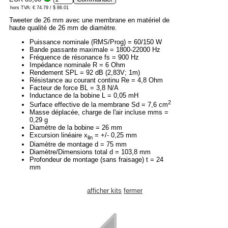
hors TVA: € 74.79 / $ 86.01
Tweeter de 26 mm avec une membrane en matériel de
haute qualité de 26 mm de diamètre.
Puissance nominale (RMS/Prog) = 60/150 W
Bande passante maximale = 1800-22000 Hz
Fréquence de résonance fs = 900 Hz
Impédance nominale R = 6 Ohm
Rendement SPL = 92 dB (2,83V; 1m)
Résistance au courant continu Re = 4,8 Ohm
Facteur de force BL = 3,8 N/A
Inductance de la bobine L = 0,05 mH
2
Surface effective de la membrane Sd = 7,6 cm
Masse déplacée, charge de l'air incluse mms =
0,29 g
Diamètre de la bobine = 26 mm
Excursion linéaire x
= +/- 0,25 mm
lin
Diamètre de montage d = 75 mm
Diamètre/Dimensions total d = 103,8 mm
Profondeur de montage (sans fraisage) t = 24
mm
afficher kits
fermer