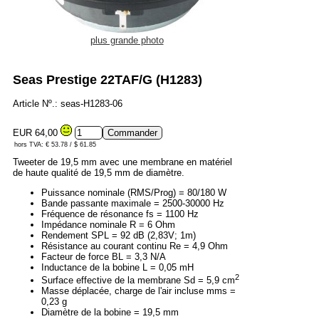
plus grande photo
Seas Prestige 22TAF/G (H1283)
Article Nº.: seas-H1283-06
EUR 64,00
hors TVA: € 53.78 / $ 61.85
Tweeter de 19,5 mm avec une membrane en matériel
de haute qualité de 19,5 mm de diamètre.
Puissance nominale (RMS/Prog) = 80/180 W
Bande passante maximale = 2500-30000 Hz
Fréquence de résonance fs = 1100 Hz
Impédance nominale R = 6 Ohm
Rendement SPL = 92 dB (2,83V; 1m)
Résistance au courant continu Re = 4,9 Ohm
Facteur de force BL = 3,3 N/A
Inductance de la bobine L = 0,05 mH
2
Surface effective de la membrane Sd = 5,9 cm
Masse déplacée, charge de l'air incluse mms =
0,23 g
Diamètre de la bobine = 19,5 mm