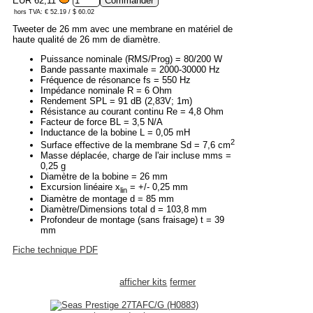
EUR 62,11
hors TVA: € 52.19 / $ 60.02
Tweeter de 26 mm avec une membrane en matériel de
haute qualité de 26 mm de diamètre.
Puissance nominale (RMS/Prog) = 80/200 W
Bande passante maximale = 2000-30000 Hz
Fréquence de résonance fs = 550 Hz
Impédance nominale R = 6 Ohm
Rendement SPL = 91 dB (2,83V; 1m)
Résistance au courant continu Re = 4,8 Ohm
Facteur de force BL = 3,5 N/A
Inductance de la bobine L = 0,05 mH
2
Surface effective de la membrane Sd = 7,6 cm
Masse déplacée, charge de l'air incluse mms =
0,25 g
Diamètre de la bobine = 26 mm
Excursion linéaire x
= +/- 0,25 mm
lin
Diamètre de montage d = 85 mm
Diamètre/Dimensions total d = 103,8 mm
Profondeur de montage (sans fraisage) t = 39
mm
Fiche technique PDF
afficher kits
fermer