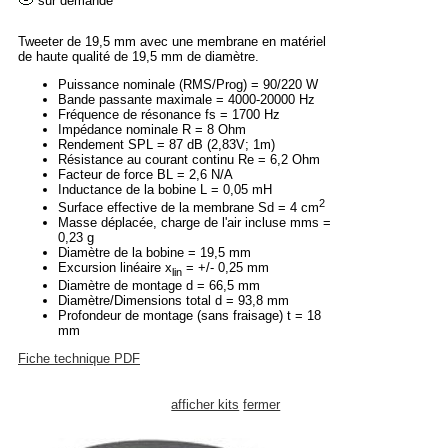
sur demande
Tweeter de 19,5 mm avec une membrane en matériel
de haute qualité de 19,5 mm de diamètre.
Puissance nominale (RMS/Prog) = 90/220 W
Bande passante maximale = 4000-20000 Hz
Fréquence de résonance fs = 1700 Hz
Impédance nominale R = 8 Ohm
Rendement SPL = 87 dB (2,83V; 1m)
Résistance au courant continu Re = 6,2 Ohm
Facteur de force BL = 2,6 N/A
Inductance de la bobine L = 0,05 mH
2
Surface effective de la membrane Sd = 4 cm
Masse déplacée, charge de l'air incluse mms =
0,23 g
Diamètre de la bobine = 19,5 mm
Excursion linéaire x
= +/- 0,25 mm
lin
Diamètre de montage d = 66,5 mm
Diamètre/Dimensions total d = 93,8 mm
Profondeur de montage (sans fraisage) t = 18
mm
Fiche technique PDF
afficher kits
fermer