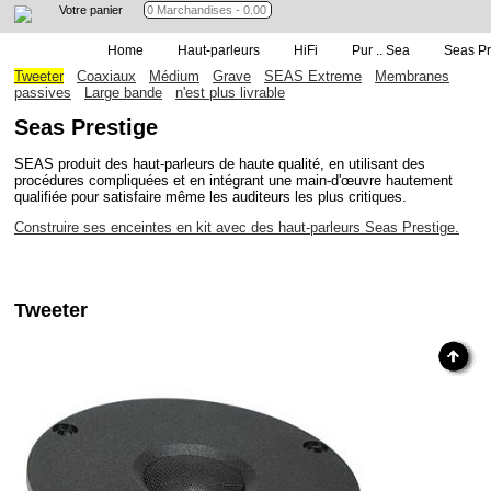
Votre panier
Home
Haut-parleurs
HiFi
Pur .. Sea
Seas Pr
Tweeter
Coaxiaux
Médium
Grave
SEAS Extreme
Membranes
passives
Large bande
n'est plus livrable
Seas Prestige
SEAS produit des haut-parleurs de haute qualité, en utilisant des
procédures compliquées et en intégrant une main-d'œuvre hautement
qualifiée pour satisfaire même les auditeurs les plus critiques.
Construire ses enceintes en kit avec des haut-parleurs Seas Prestige.
Tweeter