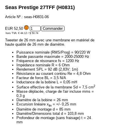
Seas Prestige 27TFF (H0831)
Article Nº.: seas-H0831-06
EUR 52,50
hors TVA: € 44.12 / $ 50.74
Tweeter de 26 mm avec une membrane en matériel de
haute qualité de 26 mm de diamètre.
Puissance nominale (RMS/Prog) = 90/220 W
Bande passante maximale = 2000-25000 Hz
Fréquence de résonance fs = 1200 Hz
Impédance nominale R = 6 Ohm
Rendement SPL = 92 dB (2,83V; 1m)
Résistance au courant continu Re = 4,8 Ohm
Facteur de force BL = 3,5 N/A
Inductance de la bobine L = 0,05 mH
2
Surface effective de la membrane Sd = 7,5 cm
Masse déplacée, charge de l'air incluse mms =
0,3 g
Diamètre de la bobine = 26 mm
Excursion linéaire x
= +/- 0,25 mm
lin
Diamètre de montage d = 85 mm
Diamètre/Dimensions total d = 103,8 mm
Profondeur de montage (sans fraisage) t = 24
mm