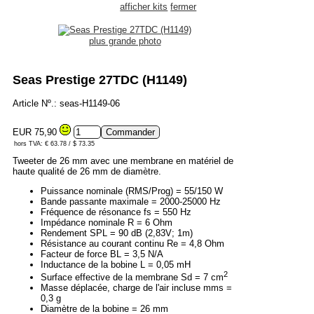
afficher kits
fermer
plus grande photo
Seas Prestige 27TDC (H1149)
Article Nº.: seas-H1149-06
EUR 75,90
hors TVA: € 63.78 / $ 73.35
Tweeter de 26 mm avec une membrane en matériel de
haute qualité de 26 mm de diamètre.
Puissance nominale (RMS/Prog) = 55/150 W
Bande passante maximale = 2000-25000 Hz
Fréquence de résonance fs = 550 Hz
Impédance nominale R = 6 Ohm
Rendement SPL = 90 dB (2,83V; 1m)
Résistance au courant continu Re = 4,8 Ohm
Facteur de force BL = 3,5 N/A
Inductance de la bobine L = 0,05 mH
2
Surface effective de la membrane Sd = 7 cm
Masse déplacée, charge de l'air incluse mms =
0,3 g
Diamètre de la bobine = 26 mm