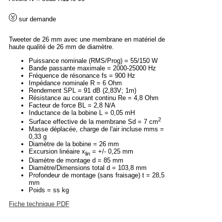
sur demande
Tweeter de 26 mm avec une membrane en matériel de
haute qualité de 26 mm de diamètre.
Puissance nominale (RMS/Prog) = 55/150 W
Bande passante maximale = 2000-25000 Hz
Fréquence de résonance fs = 900 Hz
Impédance nominale R = 6 Ohm
Rendement SPL = 91 dB (2,83V; 1m)
Résistance au courant continu Re = 4,8 Ohm
Facteur de force BL = 2,8 N/A
Inductance de la bobine L = 0,05 mH
2
Surface effective de la membrane Sd = 7 cm
Masse déplacée, charge de l'air incluse mms =
0,33 g
Diamètre de la bobine = 26 mm
Excursion linéaire x
= +/- 0,25 mm
lin
Diamètre de montage d = 85 mm
Diamètre/Dimensions total d = 103,8 mm
Profondeur de montage (sans fraisage) t = 28,5
mm
Poids = ss kg
Fiche technique PDF