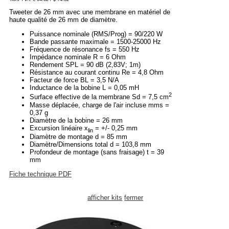
Tweeter de 26 mm avec une membrane en matériel de
haute qualité de 26 mm de diamètre.
Puissance nominale (RMS/Prog) = 90/220 W
Bande passante maximale = 1500-25000 Hz
Fréquence de résonance fs = 550 Hz
Impédance nominale R = 6 Ohm
Rendement SPL = 90 dB (2,83V; 1m)
Résistance au courant continu Re = 4,8 Ohm
Facteur de force BL = 3,5 N/A
Inductance de la bobine L = 0,05 mH
2
Surface effective de la membrane Sd = 7,5 cm
Masse déplacée, charge de l'air incluse mms =
0,37 g
Diamètre de la bobine = 26 mm
Excursion linéaire x
= +/- 0,25 mm
lin
Diamètre de montage d = 85 mm
Diamètre/Dimensions total d = 103,8 mm
Profondeur de montage (sans fraisage) t = 39
mm
Fiche technique PDF
afficher kits
fermer