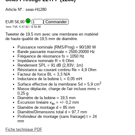
Article Nº.: seas-H1280
EUR 56,90
hors TVA: € 47.82 / $ 54.99
Tweeter de 19,5 mm avec une membrane en matériel
de haute qualité de 19,5 mm de diamètre.
Puissance nominale (RMS/Prog) = 90/180 W
Bande passante maximale = 2500-20000 Hz
Fréquence de résonance fs = 1050 Hz
Impédance nominale R = 6 Ohm
Rendement SPL = 91 dB (2,83V; 1m)
Résistance au courant continu Re = 4,9 Ohm
Facteur de force BL = 3,3 N/A
Inductance de la bobine L = 0,05 mH
2
Surface effective de la membrane Sd = 5,9 cm
Masse déplacée, charge de l'air incluse mms =
0,25 g
Diamètre de la bobine = 19,5 mm
Excursion linéaire x
= +/- 0,2 mm
lin
Diamètre de montage d = 85 mm
Diamètre/Dimensions total d = 97,7 mm
Profondeur de montage (sans fraisage) t = 24
mm
Fiche technique PDF