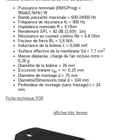
Puissance nominale (RMS/Prog) =
90(ab2,5kHz) W
Bande passante maximale = 600-24000 Hz
Fréquence de résonance fs = 900 Hz
Impédance nominale R = 6 Ohm
Rendement SPL = 92 dB (2,83V; 1m)
Résistance au courant continu Re = 4,8 Ohm
Facteur de force BL = 3,8 N/A
Inductance de la bobine L = 0,048 mH
2
Surface effective de la membrane Sd = 7,7 cm
Masse déplacée, charge de l'air incluse mms =
0,28 g
Diamètre de la bobine = 26 mm
Excursion linéaire x
= +/- 0,25 mm
lin
Diamètre de montage d = 75 mm
Diamètre/Dimensions total d = 104 mm
Profondeur de montage (sans fraisage) t = 24
mm
Fiche technique PDF
afficher kits
fermer