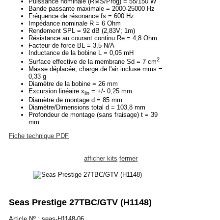
Puissance nominale (RMS/Prog) = 55/150 W
Bande passante maximale = 2000-25000 Hz
Fréquence de résonance fs = 600 Hz
Impédance nominale R = 6 Ohm
Rendement SPL = 92 dB (2,83V; 1m)
Résistance au courant continu Re = 4,8 Ohm
Facteur de force BL = 3,5 N/A
Inductance de la bobine L = 0,05 mH
2
Surface effective de la membrane Sd = 7 cm
Masse déplacée, charge de l'air incluse mms =
0,33 g
Diamètre de la bobine = 26 mm
Excursion linéaire x
= +/- 0,25 mm
lin
Diamètre de montage d = 85 mm
Diamètre/Dimensions total d = 103,8 mm
Profondeur de montage (sans fraisage) t = 39
mm
Fiche technique PDF
afficher kits
fermer
Seas Prestige 27TBC/GTV (H1148)
Article Nº.: seas-H1148-06