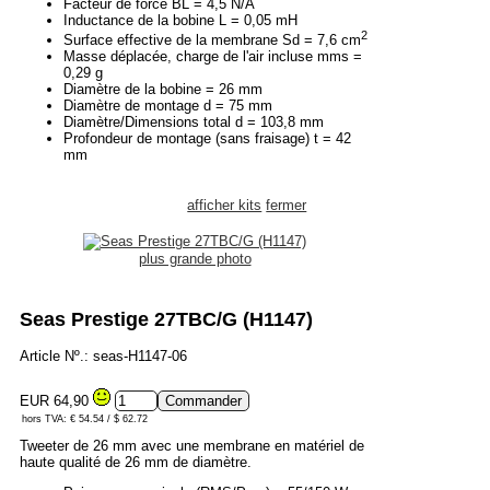
Facteur de force BL = 4,5 N/A
Inductance de la bobine L = 0,05 mH
2
Surface effective de la membrane Sd = 7,6 cm
Masse déplacée, charge de l'air incluse mms =
0,29 g
Diamètre de la bobine = 26 mm
Diamètre de montage d = 75 mm
Diamètre/Dimensions total d = 103,8 mm
Profondeur de montage (sans fraisage) t = 42
mm
afficher kits
fermer
plus grande photo
Seas Prestige 27TBC/G (H1147)
Article Nº.: seas-H1147-06
EUR 64,90
hors TVA: € 54.54 / $ 62.72
Tweeter de 26 mm avec une membrane en matériel de
haute qualité de 26 mm de diamètre.