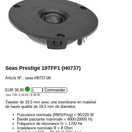
Seas Prestige 19TFF1 (H0737)
Article Nº.: seas-H0737-08
EUR 39,90
hors TVA: € 33.53 / $ 38.56
Tweeter de 19,5 mm avec une membrane en matériel
de haute qualité de 19,5 mm de diamètre.
Puissance nominale (RMS/Prog) = 90/220 W
Bande passante maximale = 4000-20000 Hz
Fréquence de résonance fs = 1700 Hz
Impédance nominale R = 8 Ohm