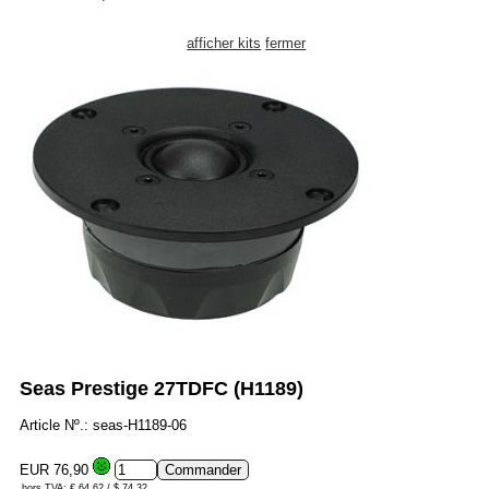
afficher kits
fermer
Seas Prestige 27TDFC (H1189)
Article Nº.: seas-H1189-06
EUR 76,90
hors TVA: € 64.62 / $ 74.32