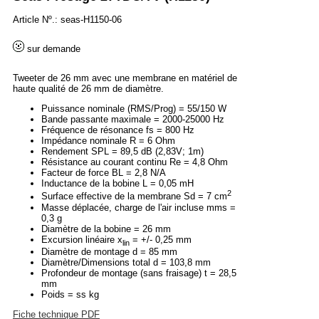
Article Nº.: seas-H1150-06
sur demande
Tweeter de 26 mm avec une membrane en matériel de
haute qualité de 26 mm de diamètre.
Puissance nominale (RMS/Prog) = 55/150 W
Bande passante maximale = 2000-25000 Hz
Fréquence de résonance fs = 800 Hz
Impédance nominale R = 6 Ohm
Rendement SPL = 89,5 dB (2,83V; 1m)
Résistance au courant continu Re = 4,8 Ohm
Facteur de force BL = 2,8 N/A
Inductance de la bobine L = 0,05 mH
2
Surface effective de la membrane Sd = 7 cm
Masse déplacée, charge de l'air incluse mms =
0,3 g
Diamètre de la bobine = 26 mm
Excursion linéaire x
= +/- 0,25 mm
lin
Diamètre de montage d = 85 mm
Diamètre/Dimensions total d = 103,8 mm
Profondeur de montage (sans fraisage) t = 28,5
mm
Poids = ss kg
Fiche technique PDF