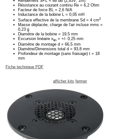
Rendement SPL = 88 dB (2,83V; 1m)
Résistance au courant continu Re = 6,2 Ohm
Facteur de force BL = 2,6 N/A
Inductance de la bobine L = 0,05 mH
2
Surface effective de la membrane Sd = 4 cm
Masse déplacée, charge de l'air incluse mms =
0,23 g
Diamètre de la bobine = 19,5 mm
Excursion linéaire x
= +/- 0,25 mm
lin
Diamètre de montage d = 66,5 mm
Diamètre/Dimensions total d = 93,8 mm
Profondeur de montage (sans fraisage) t = 18
mm
Fiche technique PDF
afficher kits
fermer