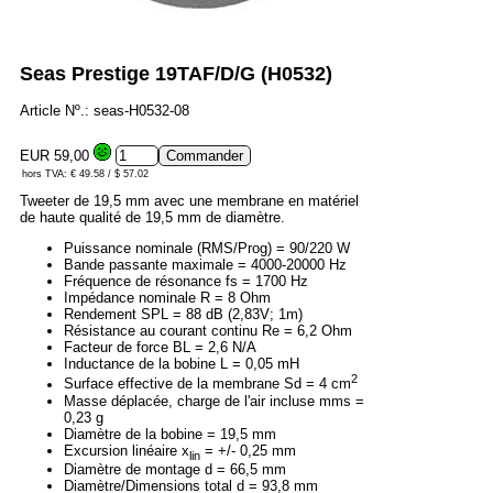
Seas Prestige 19TAF/D/G (H0532)
Article Nº.: seas-H0532-08
EUR 59,00
hors TVA: € 49.58 / $ 57.02
Tweeter de 19,5 mm avec une membrane en matériel
de haute qualité de 19,5 mm de diamètre.
Puissance nominale (RMS/Prog) = 90/220 W
Bande passante maximale = 4000-20000 Hz
Fréquence de résonance fs = 1700 Hz
Impédance nominale R = 8 Ohm
Rendement SPL = 88 dB (2,83V; 1m)
Résistance au courant continu Re = 6,2 Ohm
Facteur de force BL = 2,6 N/A
Inductance de la bobine L = 0,05 mH
2
Surface effective de la membrane Sd = 4 cm
Masse déplacée, charge de l'air incluse mms =
0,23 g
Diamètre de la bobine = 19,5 mm
Excursion linéaire x
= +/- 0,25 mm
lin
Diamètre de montage d = 66,5 mm
Diamètre/Dimensions total d = 93,8 mm