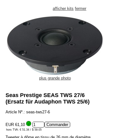
afficher kits
fermer
plus grande photo
Seas Prestige SEAS TWS 27/6
(Ersatz für Audaphon TWS 25/6)
Article Nº.: seas-tws27-6
EUR 61,10
hors TVA: € 51.34 / $ 59.05
Tweeter à dôme en tissu de 26 mm de diamètre.