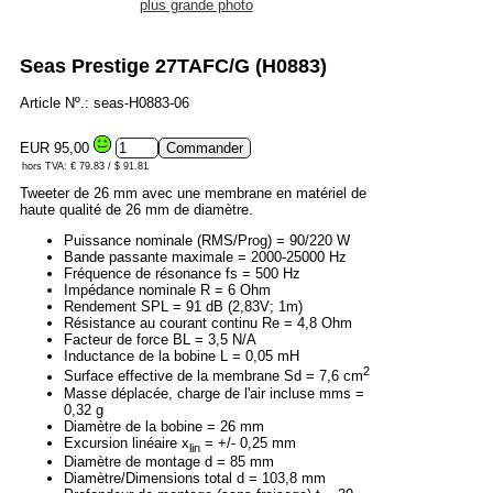
plus grande photo
Seas Prestige 27TAFC/G (H0883)
Article Nº.: seas-H0883-06
EUR 95,00
hors TVA: € 79.83 / $ 91.81
Tweeter de 26 mm avec une membrane en matériel de
haute qualité de 26 mm de diamètre.
Puissance nominale (RMS/Prog) = 90/220 W
Bande passante maximale = 2000-25000 Hz
Fréquence de résonance fs = 500 Hz
Impédance nominale R = 6 Ohm
Rendement SPL = 91 dB (2,83V; 1m)
Résistance au courant continu Re = 4,8 Ohm
Facteur de force BL = 3,5 N/A
Inductance de la bobine L = 0,05 mH
2
Surface effective de la membrane Sd = 7,6 cm
Masse déplacée, charge de l'air incluse mms =
0,32 g
Diamètre de la bobine = 26 mm
Excursion linéaire x
= +/- 0,25 mm
lin
Diamètre de montage d = 85 mm
Diamètre/Dimensions total d = 103,8 mm