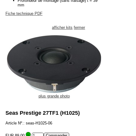
Profondeur de montage (sans fraisage) t = 39
mm
Fiche technique PDF
afficher kits
fermer
plus grande photo
Seas Prestige 27TF1 (H1025)
Article Nº.: seas-H1025-06
EUR 89,00