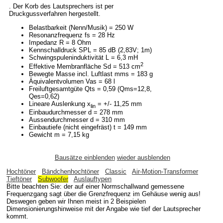
. Der Korb des Lautsprechers ist per
Druckgussverfahren hergestellt.
Belastbarkeit (Nenn/Musik) = 250 W
Resonanzfrequenz fs = 28 Hz
Impedanz R = 8 Ohm
Kennschalldruck SPL = 85 dB (2,83V; 1m)
Schwingspuleninduktivität L = 6,3 mH
2
Effektive Membranfläche Sd = 513 cm
Bewegte Masse incl. Luftlast mms = 183 g
Äquivalentvolumen Vas = 68 l
Freiluftgesamtgüte Qts = 0,59 (Qms=12,8,
Qes=0,62)
Lineare Auslenkung x
= +/- 11,25 mm
lin
Einbaudurchmesser d = 278 mm
Aussendurchmesser d = 310 mm
Einbautiefe (nicht eingefräst) t = 149 mm
Gewicht m = 7,15 kg
Bausätze einblenden
wieder ausblenden
Hochtöner
Bändchenhochtöner
Classic
Air-Motion-Transformer
Tieftöner
Subwoofer
Auslauftypen
Bitte beachten Sie: der auf einer Normschallwand gemessene
Frequenzgang sagt über die Grenzfrequenz im Gehäuse wenig aus!
Deswegen geben wir Ihnen meist in 2 Beispielen
Dimensionierungshinweise mit der Angabe wie tief der Lautsprecher
kommt.