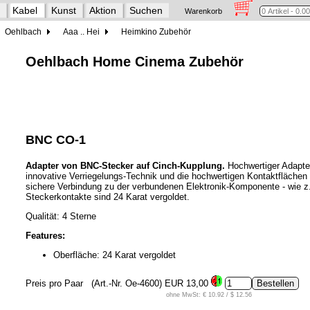
Kabel
Kunst
Aktion
Suchen
Warenkorb
Oehlbach
Aaa .. Hei
Heimkino Zubehör
Oehlbach Home Cinema Zubehör
BNC CO-1
Adapter von BNC-Stecker auf Cinch-Kupplung.
Hochwertiger Adapter
innovative Verriegelungs-Technik und die hochwertigen Kontaktflächen
sichere Verbindung zu der verbundenen Elektronik-Komponente - wie z.
Steckerkontakte sind 24 Karat vergoldet.
Qualität: 4 Sterne
Features:
Oberfläche: 24 Karat vergoldet
Preis pro Paar
(Art.-Nr. Oe-4600)
EUR 13,00
ohne MwSt: € 10.92 / $ 12.56