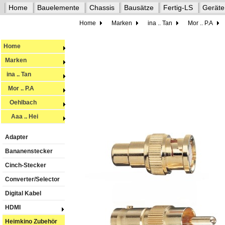
Home
Bauelemente
Chassis
Bausätze
Fertig-LS
Geräte
Home
Marken
ina .. Tan
Mor .. P.A
Home
Marken
ina .. Tan
Mor .. P.A
Oehlbach
Aaa .. Hei
Adapter
Bananenstecker
Cinch-Stecker
Converter/Selector
Digital Kabel
HDMI
Heimkino Zubehör