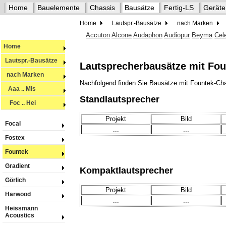
Home
Bauelemente
Chassis
Bausätze
Fertig-LS
Geräte
Home
Lautspr.-Bausätze
nach Marken
Accuton
Alcone
Audaphon
Audiopur
Beyma
Cel
Home
Lautspr.-Bausätze
Lautsprecherbausätze mit Fou
nach Marken
Nachfolgend finden Sie Bausätze mit Fountek-Chas
Aaa .. Mis
Standlautsprecher
Foc .. Hei
Projekt
Bild
Focal
...
...
Fostex
Fountek
Gradient
Kompaktlautsprecher
Görlich
Projekt
Bild
Harwood
...
...
Heissmann
Acoustics