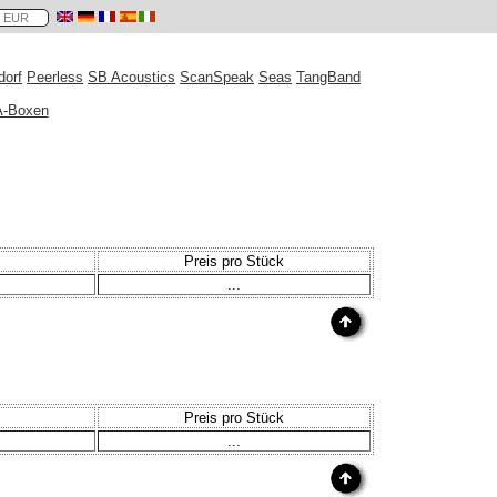
orf
Peerless
SB Acoustics
ScanSpeak
Seas
TangBand
A-Boxen
Preis pro Stück
...
Preis pro Stück
...