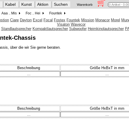
Kabel
Kunst
Aktion
Suchen
Warenkorb
Aaa .. Mis
Foc .. Hei
Fountek
estion
Ciare
Dayton
Excel
Focal
Fostex
Fountek
Mission
Monacor
Morel
Mund
Visaton
Wavecor
Standlautsprecher
Kompaktlautsprecher
Subwoofer
Heimkinolautsprecher
P
ntek-Chassis
sis, über die wir Sie gerne beraten.
Beschreibung
Größe HxBxT in mm
...
...
Beschreibung
Größe HxBxT in mm
...
...