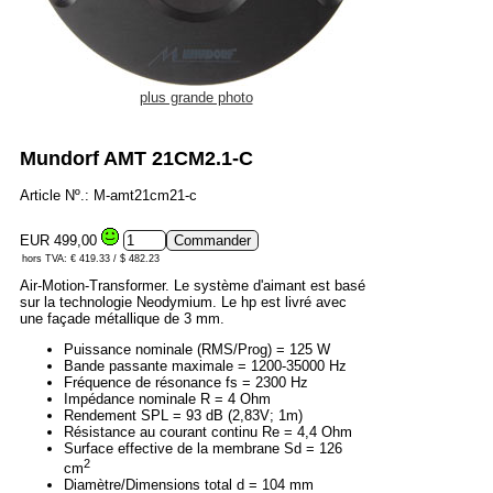
plus grande photo
Mundorf AMT 21CM2.1-C
Article Nº.: M-amt21cm21-c
EUR 499,00
hors TVA: € 419.33 / $ 482.23
Air-Motion-Transformer. Le système d'aimant est basé
sur la technologie Neodymium. Le hp est livré avec
une façade métallique de 3 mm.
Puissance nominale (RMS/Prog) = 125 W
Bande passante maximale = 1200-35000 Hz
Fréquence de résonance fs = 2300 Hz
Impédance nominale R = 4 Ohm
Rendement SPL = 93 dB (2,83V; 1m)
Résistance au courant continu Re = 4,4 Ohm
Surface effective de la membrane Sd = 126
2
cm
Diamètre/Dimensions total d = 104 mm