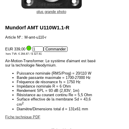
plus grande photo
Mundorf AMT U110W1.1-R
Article Nº.: M-amt-u110-r
EUR 339,00
hors TVA: € 284.87 / $ 327.61
Air-Motion-Transformer. Le système d'aimant est basé
sur la technologie Neodymium.
Puissance nominale (RMS/Prog) = 20/110 W
Bande passante maximale = 1700-27000 Hz
Fréquence de résonance fs = 1750 Hz
Impédance nominale R = 6 Ohm
Rendement SPL = 93 dB (2,83V; 1m)
Résistance au courant continu Re = 5,5 Ohm
Surface effective de la membrane Sd = 43,6
2
cm
Diamètre/Dimensions total d = 131x61 mm
Fiche technique PDF