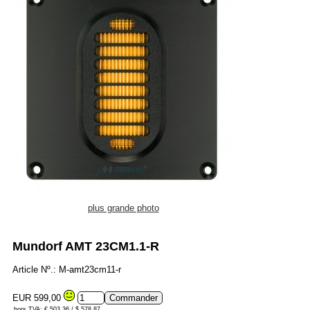
plus grande photo
Mundorf AMT 23CM1.1-R
Article Nº.: M-amt23cm11-r
EUR 599,00
hors TVA: € 503.36 / $ 578.87