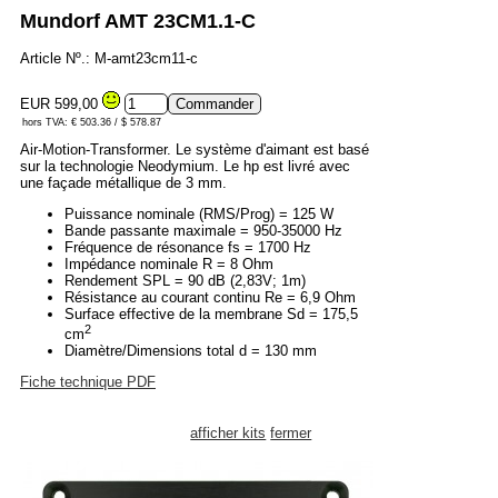
Mundorf AMT 23CM1.1-C
Article Nº.: M-amt23cm11-c
EUR 599,00
hors TVA: € 503.36 / $ 578.87
Air-Motion-Transformer. Le système d'aimant est basé
sur la technologie Neodymium. Le hp est livré avec
une façade métallique de 3 mm.
Puissance nominale (RMS/Prog) = 125 W
Bande passante maximale = 950-35000 Hz
Fréquence de résonance fs = 1700 Hz
Impédance nominale R = 8 Ohm
Rendement SPL = 90 dB (2,83V; 1m)
Résistance au courant continu Re = 6,9 Ohm
Surface effective de la membrane Sd = 175,5
2
cm
Diamètre/Dimensions total d = 130 mm
Fiche technique PDF
afficher kits
fermer