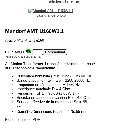
afficher kits
fermer
plus grande photo
Mundorf AMT U160W1.1
Article Nº.: M-amt-u160
EUR 349,00
hors TVA: € 293.28 / $ 337.27
Air-Motion-Transformer. Le système d'aimant est basé
sur la technologie Neodymium.
Puissance nominale (RMS/Prog) = 15/140 W
Bande passante maximale = 1200-28000 Hz
Fréquence de résonance fs = 1750 Hz
Impédance nominale R = 4 Ohm
Rendement SPL = 93 dB (2,83V; 1m)
Résistance au courant continu Re = 4,6 Ohm
Surface effective de la membrane Sd = 68,1
2
cm
Diamètre/Dimensions total d = 175x55 mm
Fiche technique PDF