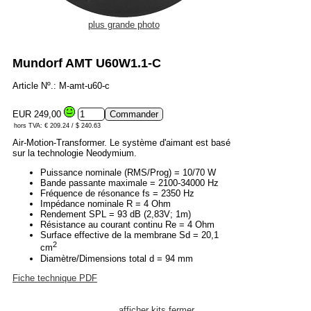
plus grande photo
Mundorf AMT U60W1.1-C
Article Nº.: M-amt-u60-c
EUR 249,00
hors TVA: € 209.24 / $ 240.63
Air-Motion-Transformer. Le système d'aimant est basé
sur la technologie Neodymium.
Puissance nominale (RMS/Prog) = 10/70 W
Bande passante maximale = 2100-34000 Hz
Fréquence de résonance fs = 2350 Hz
Impédance nominale R = 4 Ohm
Rendement SPL = 93 dB (2,83V; 1m)
Résistance au courant continu Re = 4 Ohm
Surface effective de la membrane Sd = 20,1
2
cm
Diamètre/Dimensions total d = 94 mm
Fiche technique PDF
afficher kits
fermer