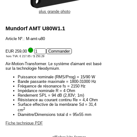
plus grande photo
Mundorf AMT U80W1.1
Article Nº.: M-amt-u80
EUR 259,00
hors TVA: € 217.65 / $ 250.29
Air-Motion-Transformer. Le système d'aimant est basé
sur la technologie Neodymium.
Puissance nominale (RMS/Prog) = 15/90 W
Bande passante maximale = 1800-31000 Hz
Fréquence de résonance fs = 2150 Hz
Impédance nominale R = 4 Ohm
Rendement SPL = 94 dB (2,83V; 1m)
Résistance au courant continu Re = 4,4 Ohm
Surface effective de la membrane Sd = 31,4
2
cm
Diamètre/Dimensions total d = 95x55 mm
Fiche technique PDF