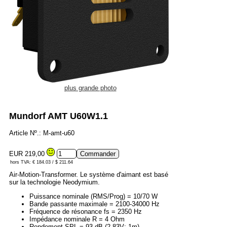
plus grande photo
Mundorf AMT U60W1.1
Article Nº.: M-amt-u60
EUR 219,00
hors TVA: € 184.03 / $ 211.64
Air-Motion-Transformer. Le système d'aimant est basé
sur la technologie Neodymium.
Puissance nominale (RMS/Prog) = 10/70 W
Bande passante maximale = 2100-34000 Hz
Fréquence de résonance fs = 2350 Hz
Impédance nominale R = 4 Ohm
Rendement SPL = 93 dB (2,83V; 1m)