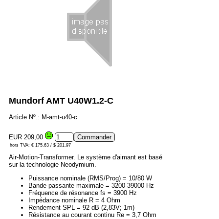
Mundorf AMT U40W1.2-C
Article Nº.: M-amt-u40-c
EUR 209,00
hors TVA: € 175.63 / $ 201.97
Air-Motion-Transformer. Le système d'aimant est basé
sur la technologie Neodymium.
Puissance nominale (RMS/Prog) = 10/80 W
Bande passante maximale = 3200-39000 Hz
Fréquence de résonance fs = 3900 Hz
Impédance nominale R = 4 Ohm
Rendement SPL = 92 dB (2,83V; 1m)
Résistance au courant continu Re = 3,7 Ohm