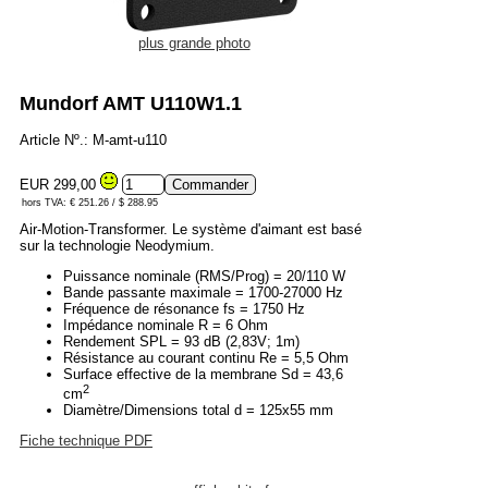
plus grande photo
Mundorf AMT U110W1.1
Article Nº.: M-amt-u110
EUR 299,00
hors TVA: € 251.26 / $ 288.95
Air-Motion-Transformer. Le système d'aimant est basé
sur la technologie Neodymium.
Puissance nominale (RMS/Prog) = 20/110 W
Bande passante maximale = 1700-27000 Hz
Fréquence de résonance fs = 1750 Hz
Impédance nominale R = 6 Ohm
Rendement SPL = 93 dB (2,83V; 1m)
Résistance au courant continu Re = 5,5 Ohm
Surface effective de la membrane Sd = 43,6
2
cm
Diamètre/Dimensions total d = 125x55 mm
Fiche technique PDF