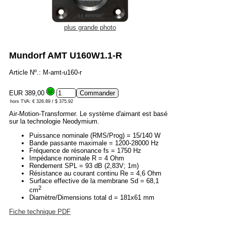
plus grande photo
Mundorf AMT U160W1.1-R
Article Nº.: M-amt-u160-r
EUR 389,00
hors TVA: € 326.89 / $ 375.92
Air-Motion-Transformer. Le système d'aimant est basé
sur la technologie Neodymium.
Puissance nominale (RMS/Prog) = 15/140 W
Bande passante maximale = 1200-28000 Hz
Fréquence de résonance fs = 1750 Hz
Impédance nominale R = 4 Ohm
Rendement SPL = 93 dB (2,83V; 1m)
Résistance au courant continu Re = 4,6 Ohm
Surface effective de la membrane Sd = 68,1
2
cm
Diamètre/Dimensions total d = 181x61 mm
Fiche technique PDF