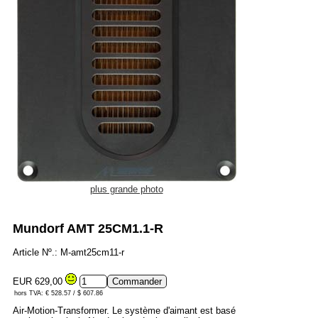
plus grande photo
Mundorf AMT 25CM1.1-R
Article Nº.: M-amt25cm11-r
EUR 629,00
hors TVA: € 528.57 / $ 607.86
Air-Motion-Transformer. Le système d'aimant est basé