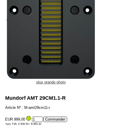
plus grande photo
Mundorf AMT 29CM1.1-R
Article Nº.: M-amt29cm11-r
EUR 999,00
hors TVA: € 839.50 / $ 965.42