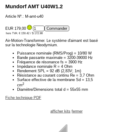
Mundorf AMT U40W1.2
Article Nº.: M-amt-u40
EUR 179,00
hors TVA: € 150.42 / $ 172.98
Air-Motion-Transformer. Le système d'aimant est basé
sur la technologie Neodymium.
Puissance nominale (RMS/Prog) = 10/80 W
Bande passante maximale = 3200-39000 Hz
Fréquence de résonance fs = 3900 Hz
Impédance nominale R = 4 Ohm
Rendement SPL = 92 dB (2,83V; 1m)
Résistance au courant continu Re = 3,7 Ohm
Surface effective de la membrane Sd = 13,5
2
cm
Diamètre/Dimensions total d = 55x55 mm
Fiche technique PDF
afficher kits
fermer