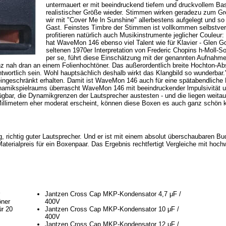
untermauert er mit beeindruckend tiefem und druckvollem Bas
realistischer Größe wieder. Stimmen wirken geradezu zum Gre
wir mit "Cover Me ln Sunshine" allerbestens aufgelegt und so 
Gast. Feinstes Timbre der Stimmen ist vollkommen selbstverst
profitieren natürlich auch Musikinstrumente jeglicher Couleur
hat WaveMon 146 ebenso viel Talent wie für Klavier - Glen G
seltenen 1970er Interpretation von Frederic Chopins h-Moll-
per se, führt diese Einschätzung mit der genannten Aufnahme
nz nah dran an einem Folienhochtöner. Das außerordentlich breite Hochton-Ab
antwortlich sein. Wohl hauptsächlich deshalb wirkt das Klangbild so wunderbar
eingeschränkt erhalten. Damit ist WaveMon 146 auch für eine spätabendliche 
namikspielraums überrascht WaveMon 146 mit beeindruckender lmpulsivität un
gbar, die Dynamikgrenzen der Lautsprecher austesten - und die liegen weita
 Millimetern eher moderat erscheint, können diese Boxen es auch ganz schön
 richtig guter Lautsprecher. Und er ist mit einem absolut überschaubaren Budg
terialpreis für ein Boxenpaar. Das Ergebnis rechtfertigt Vergleiche mit hoch
Jantzen Cross Cap MKP-Kondensator 4,7 μF /
öner
400V
ür 20
Jantzen Cross Cap MKP-Kondensator 10 μF /
400V
Jantzen Cross Cap MKP-Kondensator 12 μF /