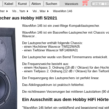
Kabel
Kunst
Aktion
Suchen
Warenkorb
cher
Vis .. Yam
Voi .. Wav
WaveMon 146
cher aus Hobby Hifi 5/2021
WaveMon 146 ist ein zwei-Wege Kompaktlautsprecher.
WaveMon 146 ist ein Bassreflex-Lautsprecher mit Chassis v
Wavecor .
Der Lautsprecher enthält folgende Chassis:
- einen Hochtöner Wavecor TW022WA05
- einen Tieftöner Wavecor WF146WA01
Der Lautsprecher wurde von Bernd Timmermanns entwickelt.
Die Frequenzweiche besteht aus:
- einem Hochpass 3. Ordnung (18 dB / Oktave) für den Hocht
- einem Tiefpass 2. Ordnung (12 dB / Oktave) für den Tieftonl
Der Frequenzgang des Lautsprechers ist perfekt linear.
Das Abklingspektrum ist praktisch fehlerfrei.
Die nichtlinearen Verzerrungen bei mittleren Lautstärken (90
Ein Ausschnitt aus dem Hobby HiFi Hörte
"WaveMon 146 liefert ein verblüffend und begeisternd real wi