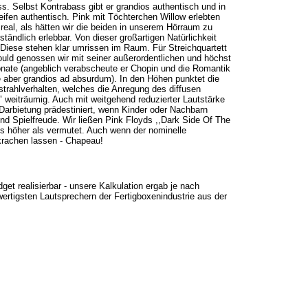
s. Selbst Kontrabass gibt er grandios authentisch und in
ifen authentisch. Pink mit Töchterchen Willow erlebten
real, als hätten wir die beiden in unserem Hörraum zu
ändlich erlebbar. Von dieser großartigen Natürlichkeit
: Diese stehen klar umrissen im Raum. Für Streichquartett
ould genossen wir mit seiner außerordentlichen und höchst
Sonate (angeblich verabscheute er Chopin und die Romantik
 aber grandios ad absurdum). In den Höhen punktet die
strahlverhalten, welches die Anregung des diffusen
." weiträumig. Auch mit weitgehend reduzierter Lautstärke
Darbietung prädestiniert, wenn Kinder oder Nachbarn
d Spielfreude. Wir ließen Pink Floyds ,,Dark Side Of The
us höher als vermutet. Auch wenn der nominelle
 krachen lassen - Chapeau!
et realisierbar - unsere Kalkulation ergab je nach
wertigsten Lautsprechern der Fertigboxenindustrie aus der