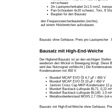
rot+schwarz
2m Lautsprecherkabel 2x1,5 mm2, transpa
Pan-Schrauben 4x20 schwarz, Torx, 8 St
Bauplan für den Bausatz
den Frequenzweichenbauteilen (rechts),
auf einem Holzbrettchen aufzubauen.
Bausatz ohne Gehäuse, Preis pro Lautsprecher
Bausatz mit High-End-Weiche
Der Highend-Bausatz ist an den wichtigen Stellen
wiederum den Wickel in Bewegung bringt. Diese Be
wird das Nutzsignal verfälscht.) Die Kondensat
Kondensatoren mit 450 V.
Mundorf MCAP EVO Öl 4,7 μF / 450 V
Mundorf MCAP EVO Öl 10 μF / 450 V
Jantzen Cross Cap MKP-Kondensator 12 μ
Mundorf Backlack-Luftspule BL71, 0,22 m
Mundorf Backlack-Luftspule BL140, 1,0 m
Metalloxidwiderstand MOX5 2,7 Ohm (rot-vi
Bausatz mit High-End-Weiche ohne Gehäuse, Pre