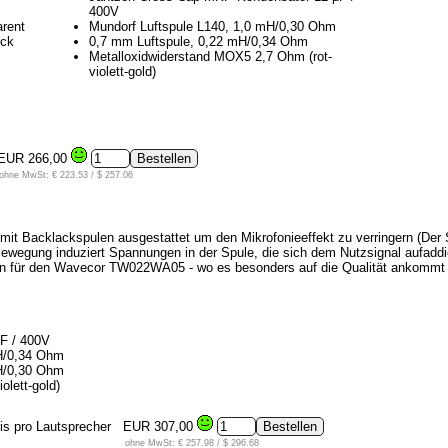
400V
rent
Mundorf Luftspule L140, 1,0 mH/0,30 Ohm
ück
0,7 mm Luftspule, 0,22 mH/0,34 Ohm
Metalloxidwiderstand MOX5 2,7 Ohm (rot-
violett-gold)
EUR 266,00
ohne MwSt: € 223.53 / $ 257.06
 mit Backlackspulen ausgestattet um den Mikrofonieeffekt zu verringern (Der 
wegung induziert Spannungen in der Spule, die sich dem Nutzsignal aufaddier
oren für den Wavecor TW022WA05 - wo es besonders auf die Qualität ankom
F / 400V
H/0,34 Ohm
H/0,30 Ohm
olett-gold)
is pro Lautsprecher
EUR 307,00
ohne MwSt: € 257.98 / $ 296.68