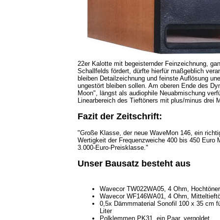
22er Kalotte mit begeisternder Feinzeichnung, ga
Schallfelds fördert, dürfte hierfür maßgeblich ver
bleiben Detailzeichnung und feinste Auflösung un
ungestört bleiben sollen. Am oberen Ende des Dy
Moon", längst als audiophile Neuabmischung verfü
Linearbereich des Tieftöners mit plus/minus drei
Fazit der Zeitschrift:
"Große Klasse, der neue WaveMon 146, ein richtig,
Wertigkeit der Frequenzweiche 400 bis 450 Euro Ma
3.000-Euro-Preisklasse."
Unser Bausatz besteht aus
Wavecor TW022WA05, 4 Ohm, Hochtöner
Wavecor WF146WA01, 4 Ohm, Mitteltieft
0,5x Dämmmaterial Sonofil 100 x 35 cm f
Liter
Polklemmen PK31, ein Paar, vergoldet,