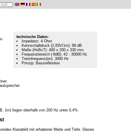
technische Daten:
on
Impedanz: 4 Ohm
Kennschalldruck (2,83V/1m): 88 dB
Maße (HxBxT): 400 x 200 x 330 mm
Frequenzbereich (-8dB): 42 - 30000 Hz
Trennfrequenz(en): 3000 Hz
Prinzip: Bassreflexbox
öner.
autsprecher.
 dB, 1m) liegen oberhalb von 200 Hz unter 0,4%.
st
rkendes Klangbild mit erhabener Weite und Tiefe. Dieses