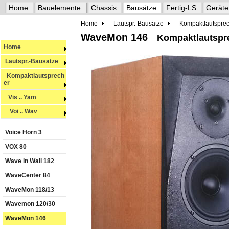
Home
Bauelemente
Chassis
Bausätze
Fertig-LS
Geräte
Home
Lautspr.-Bausätze
Kompaktlautspre
WaveMon 146
Kompaktlautspre
Home
Lautspr.-Bausätze
Kompaktlautsprech
er
Vis .. Yam
Voi .. Wav
Voice Horn 3
VOX 80
Wave in Wall 182
WaveCenter 84
WaveMon 118/13
Wavemon 120/30
WaveMon 146