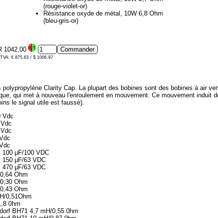
(rouge-violet-or)
Résistance oxyde de métal, 10W 6,8 Ohm
(bleu-gris-or)
 1042,00
 TVA: € 875.63 / $ 1006.97
olypropylène Clarity Cap. La plupart des bobines sont des bobines à air verni
ue, qui met à nouveau l'enroulement en mouvement. Ce mouvement induit des 
ins le signal utile est faussé).
0 Vdc
 Vdc
 Vdc
 Vdc
 Vdc
x, 100 μF/100 VDC
x, 150 μF/63 VDC
x, 470 μF/63 VDC
H/0,64 Ohm
H/0,30 Ohm
H/0,43 Ohm
mH/0,51Ohm
1,8 0hm
ndorf BH71 4,7 mH/0,55 0hm