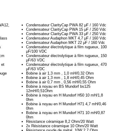
WA12,
Condensateur ClarityCap PWA 82 μF / 160 Vdc
Condensateur ClarityCap PWA 15 μF / 250 Vdc
Condensateur ClarityCap PWA 33 μF / 250 Vdc
lass
Condensateur Audaphon MKT 4,7 μF / 160 Vdc
Condensateur Audaphon MKT 22 μF / 160 Vdc
s
Condensateur électrolytique à film rugueux, 100
μF/100 VDC
 cm
Condensateur électrolytique à film rugueux, 150
μF/63 VDC
 et
Condensateur électrolytique à film rugueux, 470
μF/63 VDC
ouge
Bobine à air 1,3 mm , 1,0 mH/0,32 Ohm
Bobine à air 1,3 mm , 1,8 mH/0,45 Ohm
Bobine à air 0,7 mm , 0,56 mH/0,55 Ohm
Bobine à noyau en BS Mundorf bs125
12mH/0,51Ohm
Bobine à noyau en H Mundorf H50 10 mH/1,8
0hm
Bobine à noyau en H Mundorf H71 4,7 mH/0,46
0hm
Bobine à noyau en H Mundorf H71 10 mH/0,87
0hm
Résistance céramique 8,2 Ohm/20 Watt
2x Résistance céramique 10 Ohm/20 Watt
Résistance oxyde de métal, 10W 2,7 Ohm