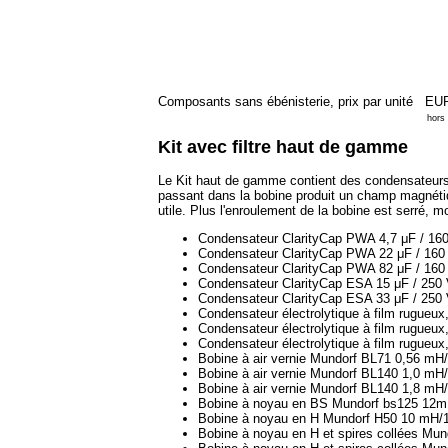
Composants sans ébénisterie, prix par unité
EUR
hors
Kit avec filtre haut de gamme
Le Kit haut de gamme contient des condensateurs p
passant dans la bobine produit un champ magnétiq
utile. Plus l'enroulement de la bobine est serré, mo
Condensateur ClarityCap PWA 4,7 μF / 16
Condensateur ClarityCap PWA 22 μF / 160
Condensateur ClarityCap PWA 82 μF / 160
Condensateur ClarityCap ESA 15 μF / 250
Condensateur ClarityCap ESA 33 μF / 250
Condensateur électrolytique à film rugueu
Condensateur électrolytique à film rugueu
Condensateur électrolytique à film rugueu
Bobine à air vernie Mundorf BL71 0,56 m
Bobine à air vernie Mundorf BL140 1,0 m
Bobine à air vernie Mundorf BL140 1,8 m
Bobine à noyau en BS Mundorf bs125 12
Bobine à noyau en H Mundorf H50 10 mH/
Bobine à noyau en H et spires collées Mu