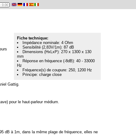
Fiche technique:
Impédance nominale: 4 Ohm
Sensibilité (2,83V/1m): 87 dB
leurs
Dimensions (HxLxP): 270 x 1300 x 130
mm
Réponse en fréquence (-8dB): 40 - 33000
Hz
Fréquence(s) de coupure: 250, 1200 Hz
Principe: charge close
iel Gattig.
tave) pour le haut-parleur médium.
A 95 dB à 1m, dans la même plage de fréquence, elles ne