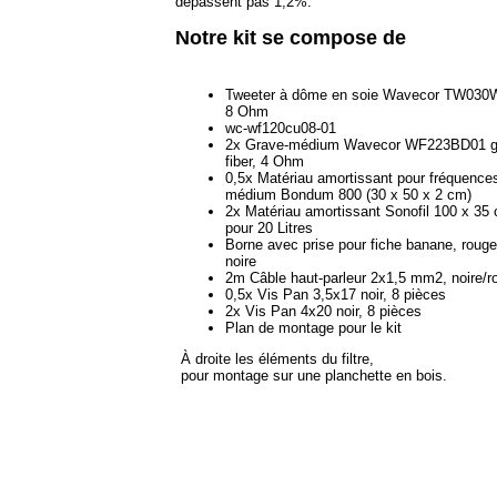
dépassent pas 1,2%.
Notre kit se compose de
Tweeter à dôme en soie Wavecor TW030
8 Ohm
wc-wf120cu08-01
2x Grave-médium Wavecor WF223BD01 g
fiber, 4 Ohm
0,5x Matériau amortissant pour fréquence
médium Bondum 800 (30 x 50 x 2 cm)
2x Matériau amortissant Sonofil 100 x 35
pour 20 Litres
Borne avec prise pour fiche banane, rouge
noire
2m Câble haut-parleur 2x1,5 mm2, noire/r
0,5x Vis Pan 3,5x17 noir, 8 pièces
2x Vis Pan 4x20 noir, 8 pièces
Plan de montage pour le kit
À droite les éléments du filtre,
pour montage sur une planchette en bois.