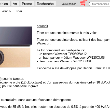
ables
Art
Promo
Recherche
Votre panier
.. Wav
Tiber
agrandir
Tiber est une enceinte murale à trois voies.
Tiber est une enceinte close, utilisant des haut-par
Wavecor .
Le kit comprend les haut-parleurs:
- un tweeter Wavecor TW030WA12
- un haut-parleur médium Wavecor WF120CU08
- deux boomers Wavecor WF223BD01
L'enceinte a été développée par Dennis Frank et Dan
) pour le tweeter.
euxième ordre (12 dB/octave) et d'un passe-bas du troisième ordre (18 dB/oc
 pour le haut-parleur grave.
t exemplaire, sans aucune résonance dérangeante.
n niveau de 85 dB à 1m, elles restent en dessous de 0,5% à partir de 400 Hz! 