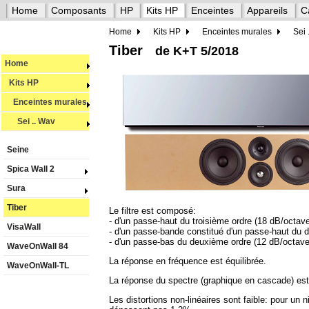
Home
Composants
HP
Kits HP
Enceintes
Appareils
C
Home
Kits HP
Enceintes murales
Sei 
Tiber
de K+T 5/2018
Home
Kits HP
Enceintes murales
Sei .. Wav
Seine
Spica Wall 2
Sura
Tiber
Le filtre est composé:
- d'un passe-haut du troisième ordre (18 dB/octave
VisaWall
- d'un passe-bande constitué d'un passe-haut du d
- d'un passe-bas du deuxième ordre (12 dB/octave)
WaveOnWall 84
La réponse en fréquence est équilibrée.
WaveOnWall-TL
La réponse du spectre (graphique en cascade) es
Les distortions non-linéaires sont faible: pour u