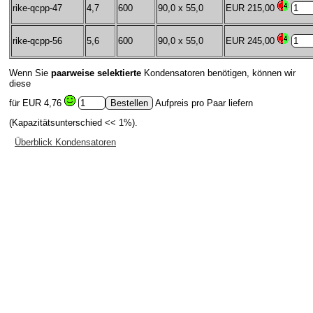
rike-qcpp-47
4,7
600
90,0 x 55,0
EUR 215,00
rike-qcpp-56
5,6
600
90,0 x 55,0
EUR 245,00
Wenn Sie
paarweise selektierte
Kondensatoren benötigen, können wir
diese
für
EUR 4,76
Aufpreis pro Paar liefern
(Kapazitätsunterschied << 1%).
Überblick Kondensatoren