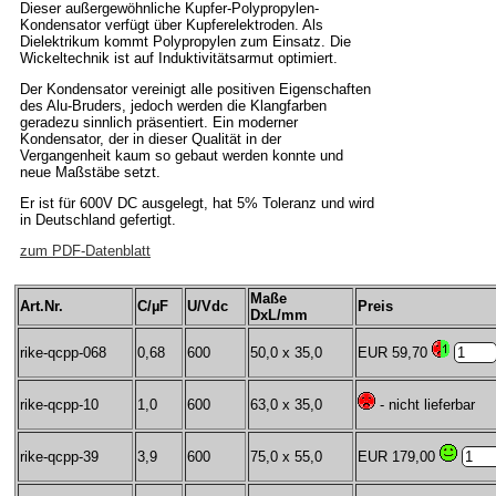
Dieser außergewöhnliche Kupfer-Polypropylen-
Kondensator verfügt über Kupferelektroden. Als
Dielektrikum kommt Polypropylen zum Einsatz. Die
Wickeltechnik ist auf Induktivitätsarmut optimiert.
Der Kondensator vereinigt alle positiven Eigenschaften
des Alu-Bruders, jedoch werden die Klangfarben
geradezu sinnlich präsentiert. Ein moderner
Kondensator, der in dieser Qualität in der
Vergangenheit kaum so gebaut werden konnte und
neue Maßstäbe setzt.
Er ist für 600V DC ausgelegt, hat 5% Toleranz und wird
in Deutschland gefertigt.
zum PDF-Datenblatt
Maße
Art.Nr.
C/µF
U/Vdc
Preis
DxL/mm
rike-qcpp-068
0,68
600
50,0 x 35,0
EUR 59,70
rike-qcpp-10
1,0
600
63,0 x 35,0
- nicht lieferbar
rike-qcpp-39
3,9
600
75,0 x 55,0
EUR 179,00