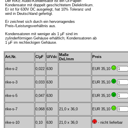
Der RIKE Audio-Kondensator ist ein Öl-Papier-
Kondensator mit doppelt geschichtetem Dielektrikum.
Er ist für 630V DC ausgelegt, hat 10% Toleranz und
wird in Deutschland gefertigt.
Er zeichnet sich durch ein hervorragendes
Preis-/Leistungsverhältnis aus.
Kondensatoren mit weniger als 1 μF sind im
zylinderförmigen Gehäuse erhältlich; Kondensatoren ab
1 μF im rechteckigen Gehäuse.
Maße
Art.Nr.
C/µF
U/Vdc
Preis
DxL/mm
rike-s-2
0,022
630
EUR 35,10
rike-s-3
0,033
630
EUR 35,10
rike-s-5
0,047
630
EUR 35,10
rike-s-7
0,068
630
21,0 x 36,0
EUR 35,10
rike-s-10
0,10
630
21,0 x 36,0
- nicht lieferbar