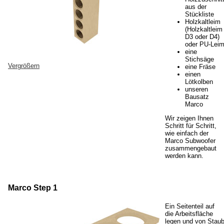
aus der
Stückliste
Holzkaltleim
(Holzkaltleim
D3 oder D4)
oder PU-Lei
eine
Stichsäge
Vergrößern
eine Fräse
einen
Lötkolben
unseren
Bausatz
Marco
Wir zeigen Ihnen
Schritt für Schritt,
wie einfach der
Marco Subwoofer
zusammengebaut
werden kann.
Marco Step 1
Ein Seitenteil auf
die Arbeitsfläche
legen und von Stau