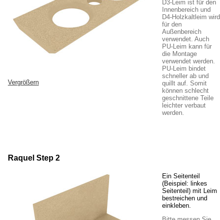
D3-Leim ist für den
Innenbereich und
D4-Holzkaltleim wird
für den
Außenbereich
verwendet. Auch
PU-Leim kann für
die Montage
verwendet werden.
PU-Leim bindet
schneller ab und
Vergrößern
quillt auf. Somit
können schlecht
geschnittene Teile
leichter verbaut
werden.
Raquel Step 2
Ein Seitenteil
(Beispiel: linkes
Seitenteil) mit Leim
bestreichen und
einkleben.
Bitte messen Sie