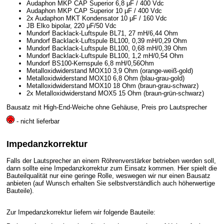
Audaphon MKP CAP Superior 6,8 μF / 400 Vdc
Audaphon MKP CAP Superior 10 μF / 400 Vdc
2x Audaphon MKT Kondensator 10 μF / 160 Vdc
JB Elko bipolar, 220 μF/50 Vdc
Mundorf Backlack-Luftspule BL71, 27 mH/6,44 Ohm
Mundorf Backlack-Luftspule BL100, 0,39 mH/0,29 Ohm
Mundorf Backlack-Luftspule BL100, 0,68 mH/0,39 Ohm
Mundorf Backlack-Luftspule BL100, 1,2 mH/0,54 Ohm
Mundorf BS100-Kernspule 6,8 mH/0,56Ohm
Metalloxidwiderstand MOX10 3,9 Ohm (orange-weiß-gold)
Metalloxidwiderstand MOX10 6,8 Ohm (blau-grau-gold)
Metalloxidwiderstand MOX10 18 Ohm (braun-grau-schwarz)
2x Metalloxidwiderstand MOX5 15 Ohm (braun-grün-schwarz)
Bausatz mit High-End-Weiche ohne Gehäuse, Preis pro Lautsprecher
- nicht lieferbar
Impedanzkorrektur
Falls der Lautsprecher an einem Röhrenverstärker betrieben werden soll,
dann sollte eine Impedanzkorrektur zum Einsatz kommen. Hier spielt die
Bauteilqualität nur eine geringe Rolle, weswegen wir nur einen Bausatz
anbieten (auf Wunsch erhalten Sie selbstverständlich auch höherwertige
Bauteile).
Zur Impedanzkorrektur liefern wir folgende Bauteile: