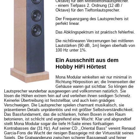
Oktave) für den Mitteltieftonlautsprecher.
- einem Tiefpass 2. Ordnung (12 dB /
Oktave) für den Tieftonlautsprecher.
Der Frequenzgang des Lautsprechers ist
perfekt linear.
Das Abklingspektrum ist praktisch fehlerfrei.
Die nichtlinearen Verzerrungen bei mittleren
Lautstärken (90 dB, 1m) liegen oberhalb von
100 Hz unter 1%.
Ein Ausschnitt aus dem
Hobby HiFi Hörtest
Mona Modular winkelten wir nur minimal in
Richtung Hörposition an; die Innenseiten der
Gehäuse waren gut sichtbar. So klingen die
Lautsprecher wunderbar ausgewogen und vollkommen natürlich. Sie
lösen die Höhen extrem fein auf und verleihen ihnen seidigen Schmelz.
Keinerlei Übertreibung ist feststellbar, und auch kein gnädiges
Verschweigen. Die Lautsprecher spielen charmant musikalisch, sie
präsentieren Details unprätentiös und mit größter Selbstverständlichkeit.
Das Bassfundament, das die schlanken, hohen Boxen in den Raum
betonieren, ist schlicht und ergreifend eine Wucht: Klar und abgrundtief
stellt Mona Modular sogar die tiefe H-Saite eines fünfsaitigen
Kontrabasses dar (31 Hz). Auf seiner CD ,,Oriental Bass" vereint Renaud
Garcia-Fons die Wucht der riesigen Bassgeige mit der Virtuosität seines
Spiels. Die Gratwanderung zwischen schierer Bassgewalt und feiner