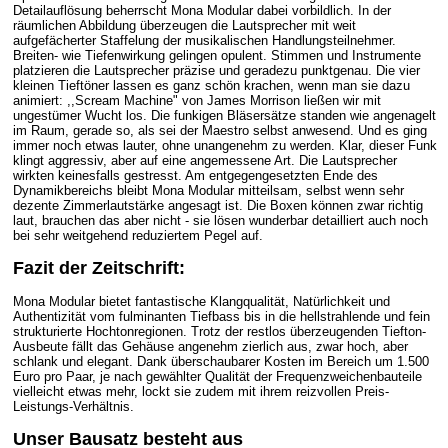
Detailauflösung beherrscht Mona Modular dabei vorbildlich. In der
räumlichen Abbildung überzeugen die Lautsprecher mit weit
aufgefächerter Staffelung der musikalischen Handlungsteilnehmer.
Breiten- wie Tiefenwirkung gelingen opulent. Stimmen und Instrumente
platzieren die Lautsprecher präzise und geradezu punktgenau. Die vier
kleinen Tieftöner lassen es ganz schön krachen, wenn man sie dazu
animiert: ,,Scream Machine" von James Morrison ließen wir mit
ungestümer Wucht los. Die funkigen Bläsersätze standen wie angenagelt
im Raum, gerade so, als sei der Maestro selbst anwesend. Und es ging
immer noch etwas lauter, ohne unangenehm zu werden. Klar, dieser Funk
klingt aggressiv, aber auf eine angemessene Art. Die Lautsprecher
wirkten keinesfalls gestresst. Am entgegengesetzten Ende des
Dynamikbereichs bleibt Mona Modular mitteilsam, selbst wenn sehr
dezente Zimmerlautstärke angesagt ist. Die Boxen können zwar richtig
laut, brauchen das aber nicht - sie lösen wunderbar detailliert auch noch
bei sehr weitgehend reduziertem Pegel auf.
Fazit der Zeitschrift:
Mona Modular bietet fantastische Klangqualität, Natürlichkeit und
Authentizität vom fulminanten Tiefbass bis in die hellstrahlende und fein
strukturierte Hochtonregionen. Trotz der restlos überzeugenden Tiefton-
Ausbeute fällt das Gehäuse angenehm zierlich aus, zwar hoch, aber
schlank und elegant. Dank überschaubarer Kosten im Bereich um 1.500
Euro pro Paar, je nach gewählter Qualität der Frequenzweichenbauteile
vielleicht etwas mehr, lockt sie zudem mit ihrem reizvollen Preis-
Leistungs-Verhältnis.
Unser Bausatz besteht aus