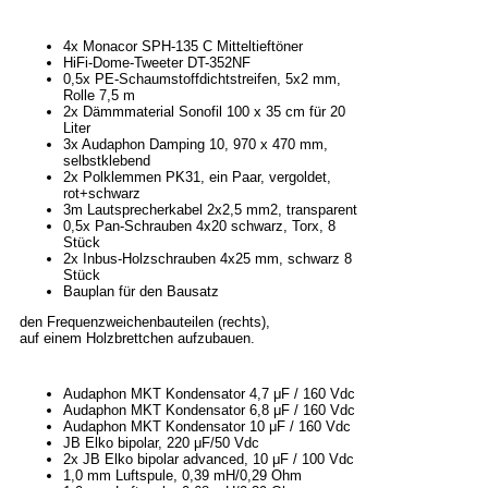
4x Monacor SPH-135 C Mitteltieftöner
HiFi-Dome-Tweeter DT-352NF
0,5x PE-Schaumstoffdichtstreifen, 5x2 mm,
Rolle 7,5 m
2x Dämmmaterial Sonofil 100 x 35 cm für 20
Liter
3x Audaphon Damping 10, 970 x 470 mm,
selbstklebend
2x Polklemmen PK31, ein Paar, vergoldet,
rot+schwarz
3m Lautsprecherkabel 2x2,5 mm2, transparent
0,5x Pan-Schrauben 4x20 schwarz, Torx, 8
Stück
2x Inbus-Holzschrauben 4x25 mm, schwarz 8
Stück
Bauplan für den Bausatz
den Frequenzweichenbauteilen (rechts),
auf einem Holzbrettchen aufzubauen.
Audaphon MKT Kondensator 4,7 μF / 160 Vdc
Audaphon MKT Kondensator 6,8 μF / 160 Vdc
Audaphon MKT Kondensator 10 μF / 160 Vdc
JB Elko bipolar, 220 μF/50 Vdc
2x JB Elko bipolar advanced, 10 μF / 100 Vdc
1,0 mm Luftspule, 0,39 mH/0,29 Ohm