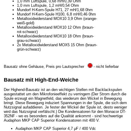
1,0 mm Luftspule, 0,68 mH/0,39 Ohm
1,0 mm Luftspule, 1,2 mH/0,54 Ohm
Mundorf H-Kern-Spule H71, 27 mH/1,68 0hm
Mundorf H-Kern-Spule H100, 6,8 mH/0,46 0hm
Metalloxidwiderstand MOX10 3,9 Ohm (orange-
weiß-gold)
Metalloxidwiderstand MOX10 12 Ohm (braun-
rot-schwarz)
Metalloxidwiderstand MOX10 18 Ohm (braun-
grau-schwarz)
2x Metalloxidwiderstand MOX5 15 Ohm (braun-
grün-schwarz)
Bausatz ohne Gehäuse, Preis pro Lautsprecher
- nicht lieferbar
Bausatz mit High-End-Weiche
Der Highend-Bausatz ist an den wichtigen Stellen mit Backlackspulen
ausgestattet um den Mikrofonieeffekt zu verringern (Der Strom durch die
Spule erzeugt ein Magnetfeld, das wiederum den Wickel in Bewegung
bringt. Diese Bewegung induziert Spannungen in der Spule, die sich dem
Nutzsignal aufaddieren. Je fester der Wickel der Spule ist, desto weniger
wird das Nutzsignal verfälscht.) Die Kondensatoren für den Monacor DT-
352NF - wo es besonders auf die Qualität ankommt - sind hochwertige
Audaphon MKP CAP Superior Kondensatoren mit 400 V.
Audaphon MKP CAP Superior 4,7 μF / 400 Vdc