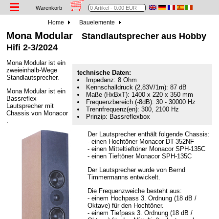
Warenkorb
Home
Bauelemente
Mona Modular
Standlautsprecher aus Hobby
Hifi 2-3/2024
Mona Modular ist ein
zweieinhalb-Wege
technische Daten:
Standlautsprecher.
Impedanz: 8 Ohm
Kennschalldruck (2,83V/1m): 87 dB
Mona Modular ist ein
Maße (HxBxT): 1400 x 220 x 350 mm
Bassreflex-
Frequenzbereich (-8dB): 30 - 30000 Hz
Lautsprecher mit
Trennfrequenz(en): 300, 2100 Hz
Chassis von Monacor
Prinzip: Bassreflexbox
.
Der Lautsprecher enthält folgende Chassis:
- einen Hochtöner Monacor DT-352NF
- einen Mitteltieftöner Monacor SPH-135C
- einen Tieftöner Monacor SPH-135C
Der Lautsprecher wurde von Bernd
Timmermanns entwickelt.
Die Frequenzweiche besteht aus:
- einem Hochpass 3. Ordnung (18 dB /
Oktave) für den Hochtöner.
- einem Tiefpass 3. Ordnung (18 dB /