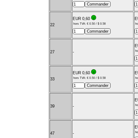
EUR 0,60
E
hors TVA: € 0.50 / $ 0.58
ho
22
E
ho
27
-
EUR 0,60
E
hors TVA: € 0.50 / $ 0.58
ho
33
E
ho
39
-
E
ho
47
-