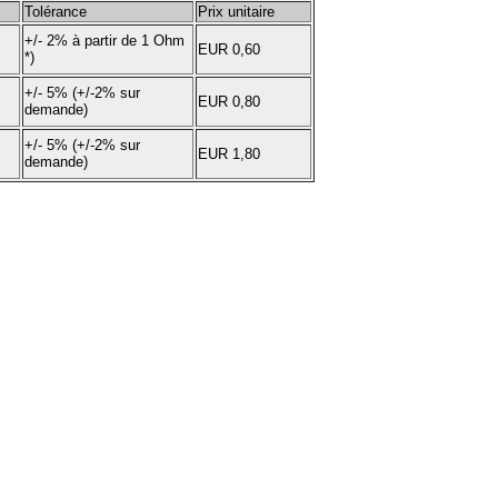
Tolérance
Prix unitaire
+/- 2% à partir de 1 Ohm
EUR
0,60
*)
+/- 5% (+/-2% sur
EUR
0,80
demande)
+/- 5% (+/-2% sur
EUR
1,80
demande)