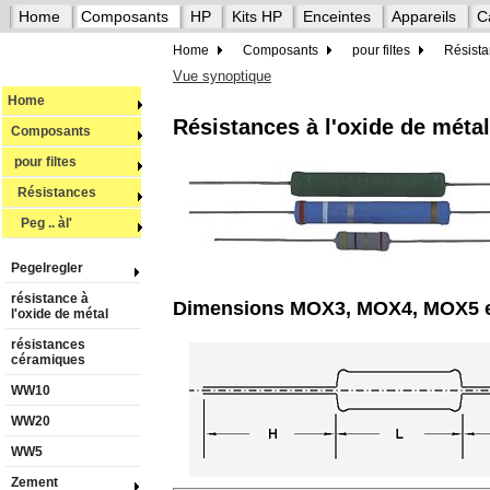
Home
Composants
HP
Kits HP
Enceintes
Appareils
C
Home
Composants
pour filtes
Résist
Vue synoptique
Home
Résistances à l'oxide de mé
Composants
pour filtes
Résistances
Peg .. àl'
Pegelregler
résistance à
Dimensions MOX3, MOX4, MOX5 
l'oxide de métal
résistances
céramiques
WW10
WW20
WW5
Zement