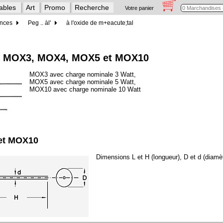
ables
Art
Promo
Recherche
Votre panier
ances
Peg .. àl'
à l'oxide de m+eacute;tal
tal MOX3, MOX4, MOX5 et MOX10
MOX3 avec charge nominale 3 Watt,
MOX5 avec charge nominale 5 Watt,
MOX10 avec charge nominale 10 Watt
et MOX10
Dimensions L et H (longueur), D et d (diamèt