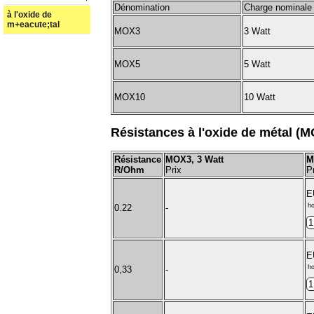
Dénomination
Charge nominale
à l'oxide de
m+eacute;tal
MOX3
3 Watt
MOX5
5 Watt
MOX10
10 Watt
Résistances à l'oxide de métal (
Résistance
MOX3, 3 Watt
M
R/Ohm
Prix
P
E
ho
0.22
-
E
ho
0,33
-