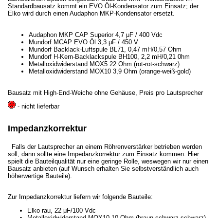
Standardbausatz kommt ein EVO Öl-Kondensator zum Einsatz; der
Elko wird durch einen Audaphon MKP-Kondensator ersetzt.
Audaphon MKP CAP Superior 4,7 μF / 400 Vdc
Mundorf MCAP EVO Öl 3,3 μF / 450 V
Mundorf Backlack-Luftspule BL71, 0,47 mH/0,57 Ohm
Mundorf H-Kern-Backlackspule BH100, 2,2 mH/0,21 0hm
Metalloxidwiderstand MOX5 22 Ohm (rot-rot-schwarz)
Metalloxidwiderstand MOX10 3,9 Ohm (orange-weiß-gold)
Bausatz mit High-End-Weiche ohne Gehäuse, Preis pro Lautsprecher
- nicht lieferbar
Impedanzkorrektur
Falls der Lautsprecher an einem Röhrenverstärker betrieben werden
soll, dann sollte eine Impedanzkorrektur zum Einsatz kommen. Hier
spielt die Bauteilqualität nur eine geringe Rolle, weswegen wir nur einen
Bausatz anbieten (auf Wunsch erhalten Sie selbstverständlich auch
höherwertige Bauteile).
Zur Impedanzkorrektur liefern wir folgende Bauteile:
Elko rau, 22 μF/100 Vdc
Metalloxidwiderstand MOX10 10 Ohm (braun-schwarz-schwarz)