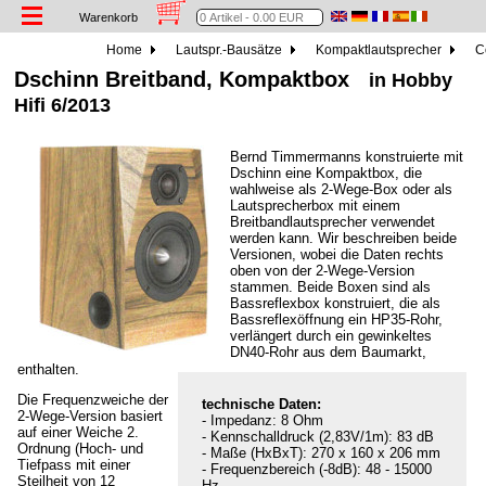
Warenkorb
Home
Lautspr.-Bausätze
Kompaktlautsprecher
C
Dschinn Breitband, Kompaktbox
in Hobby
Hifi 6/2013
Bernd Timmermanns konstruierte mit
Dschinn eine Kompaktbox, die
wahlweise als 2-Wege-Box oder als
Lautsprecherbox mit einem
Breitbandlautsprecher verwendet
werden kann. Wir beschreiben beide
Versionen, wobei die Daten rechts
oben von der 2-Wege-Version
stammen. Beide Boxen sind als
Bassreflexbox konstruiert, die als
Bassreflexöffnung ein HP35-Rohr,
verlängert durch ein gewinkeltes
DN40-Rohr aus dem Baumarkt,
enthalten.
Die Frequenzweiche der
technische Daten:
2-Wege-Version basiert
- Impedanz: 8 Ohm
auf einer Weiche 2.
- Kennschalldruck (2,83V/1m): 83 dB
Ordnung (Hoch- und
- Maße (HxBxT): 270 x 160 x 206 mm
Tiefpass mit einer
- Frequenzbereich (-8dB): 48 - 15000
Steilheit von 12
Hz