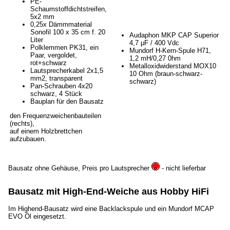
PE-
Schaumstoffdichtstreifen,
5x2 mm
0,25x Dämmmaterial
Sonofil 100 x 35 cm f. 20
Audaphon MKP CAP Superior
Liter
4,7 μF / 400 Vdc
Polklemmen PK31, ein
Mundorf H-Kern-Spule H71,
Paar, vergoldet,
1,2 mH/0,27 0hm
rot+schwarz
Metalloxidwiderstand MOX10
Lautsprecherkabel 2x1,5
10 Ohm (braun-schwarz-
mm2, transparent
schwarz)
Pan-Schrauben 4x20
schwarz, 4 Stück
Bauplan für den Bausatz
den Frequenzweichenbauteilen
(rechts),
auf einem Holzbrettchen
aufzubauen.
Bausatz ohne Gehäuse, Preis pro Lautsprecher
- nicht lieferbar
Bausatz mit High-End-Weiche aus Hobby HiFi
Im Highend-Bausatz wird eine Backlackspule und ein Mundorf MCAP
EVO Öl eingesetzt.