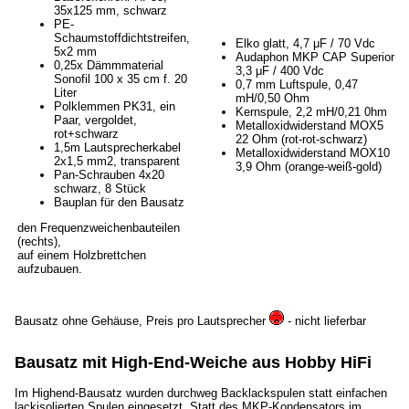
35x125 mm, schwarz
PE-
Schaumstoffdichtstreifen,
Elko glatt, 4,7 μF / 70 Vdc
5x2 mm
Audaphon MKP CAP Superior
0,25x Dämmmaterial
3,3 μF / 400 Vdc
Sonofil 100 x 35 cm f. 20
0,7 mm Luftspule, 0,47
Liter
mH/0,50 Ohm
Polklemmen PK31, ein
Kernspule, 2,2 mH/0,21 0hm
Paar, vergoldet,
Metalloxidwiderstand MOX5
rot+schwarz
22 Ohm (rot-rot-schwarz)
1,5m Lautsprecherkabel
Metalloxidwiderstand MOX10
2x1,5 mm2, transparent
3,9 Ohm (orange-weiß-gold)
Pan-Schrauben 4x20
schwarz, 8 Stück
Bauplan für den Bausatz
den Frequenzweichenbauteilen
(rechts),
auf einem Holzbrettchen
aufzubauen.
Bausatz ohne Gehäuse, Preis pro Lautsprecher
- nicht lieferbar
Bausatz mit High-End-Weiche aus Hobby HiFi
Im Highend-Bausatz wurden durchweg Backlackspulen statt einfachen
lackisolierten Spulen eingesetzt. Statt des MKP-Kondensators im