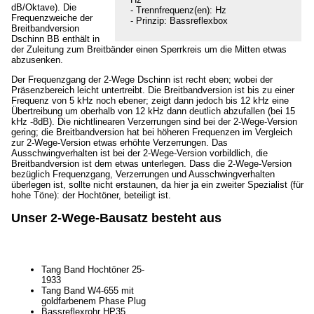
dB/Oktave). Die
- Trennfrequenz(en): Hz
Frequenzweiche der
- Prinzip: Bassreflexbox
Breitbandversion
Dschinn BB enthält in
der Zuleitung zum Breitbänder einen Sperrkreis um die Mitten etwas
abzusenken.
Der Frequenzgang der 2-Wege Dschinn ist recht eben; wobei der
Präsenzbereich leicht untertreibt. Die Breitbandversion ist bis zu einer
Frequenz von 5 kHz noch ebener; zeigt dann jedoch bis 12 kHz eine
Übertreibung um oberhalb von 12 kHz dann deutlich abzufallen (bei 15
kHz -8dB). Die nichtlinearen Verzerrungen sind bei der 2-Wege-Version
gering; die Breitbandversion hat bei höheren Frequenzen im Vergleich
zur 2-Wege-Version etwas erhöhte Verzerrungen. Das
Ausschwingverhalten ist bei der 2-Wege-Version vorbildlich, die
Breitbandversion ist dem etwas unterlegen. Dass die 2-Wege-Version
bezüglich Frequenzgang, Verzerrungen und Ausschwingverhalten
überlegen ist, sollte nicht erstaunen, da hier ja ein zweiter Spezialist (für
hohe Töne): der Hochtöner, beteiligt ist.
Unser 2-Wege-Bausatz besteht aus
Tang Band Hochtöner 25-
1933
Tang Band W4-655 mit
goldfarbenem Phase Plug
Bassreflexrohr HP35,