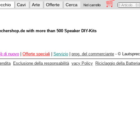
cchio
Cavi
Arte
Offerte
Cerca
Nel carrello
echershop.de with more than 500 Speaker DIY-Kits
'è di nuovo
|
Offerte speciali
|
Servizio
|
prog. del commerciante
- © Lautsprec
vendita
Esclusione della responsabilità
vacy Policy
Riciclaggio della Batteria