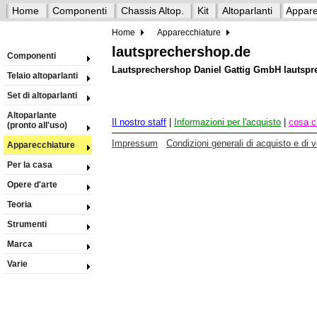
Home
Componenti
Chassis Altop.
Kit
Altoparlanti
Appare
Home
Apparecchiature
lautsprechershop.de
Componenti
Lautsprechershop Daniel Gattig GmbH lautspr
Telaio altoparlanti
Set di altoparlanti
Altoparlante
Il nostro staff
|
Informazioni per l'acquisto
|
cosa c
(pronto all'uso)
Impressum
Condizioni generali di acquisto e di 
Apparecchiature
Per la casa
Opere d'arte
Teoria
Strumenti
Marca
Varie